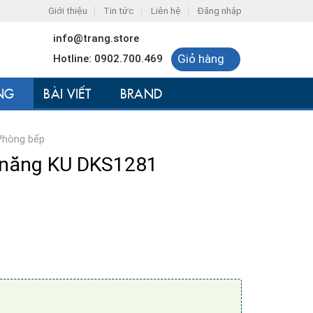
Giới thiệu
Tin tức
Liên hệ
Đăng nhập
info@trang.store
Giỏ hàng
Hotline: 0902.700.469
NG
BÀI VIẾT
BRAND
Phòng bếp
 năng KU DKS1281