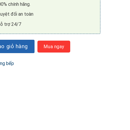
0% chính hãng.
uyệt đối an toàn
ỗ trợ 24/7
1281 số lượng
o giỏ hàng
Mua ngay
ng bếp