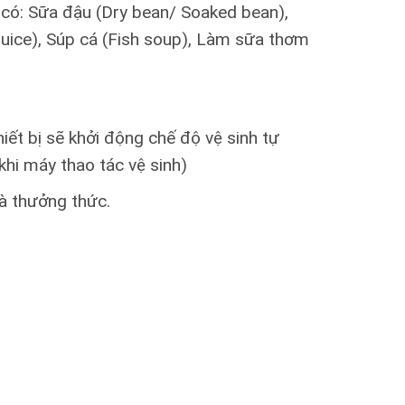
có: Sữa đậu (Dry bean/ Soaked bean),
(Juice), Súp cá (Fish soup), Làm sữa thơm
iết bị sẽ khởi động chế độ vệ sinh tự
hi máy thao tác vệ sinh)
à thưởng thức.