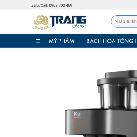
Skip
Zalo/Call: 0902.700.469
to
content
☰
MỸ PHẨM
BÁCH HÓA TỔNG 