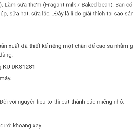
up), Làm sữa thơm (Fragant milk / Baked bean). Bạn c
súp, sữa hạt, sữa lắc….Đây là lí do giải thích tại sao 
 sản xuất đã thiết kế riêng một chân đế cao su nhằm
dàng.
ng KU DKS1281
 máy.
ối với nguyên liệu to thì cắt thành các miếng nhỏ.
 dưới khoang xay.