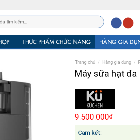
HỢP
THỰC PHẨM CHỨC NĂNG
HÀNG GIA DỤ
Trang chủ
/
Hàng gia dụng
/
Máy sữa hạt đa
₫
9.500.000
Cam kết: