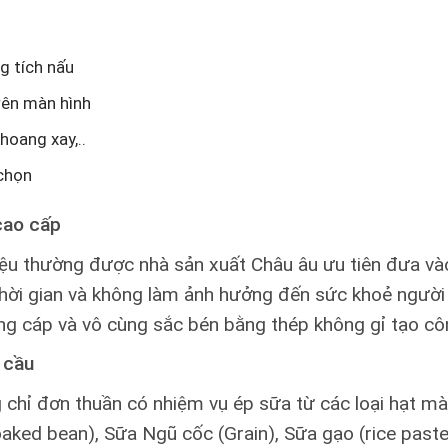
g tích nấu
trên màn hình
khoang xay,..
 chọn
cao cấp
iệu thường được nhà sản xuất Châu âu ưu tiên đưa v
i thời gian và không làm ảnh hưởng đến sức khoẻ ngườ
ng cáp và vô cùng sắc bén bằng thép không gỉ tạo cô
 cầu
ỉ đơn thuần có nhiệm vụ ép sữa từ các loại hạt mà 
aked bean), Sữa Ngũ cốc (Grain), Sữa gạo (rice paste)