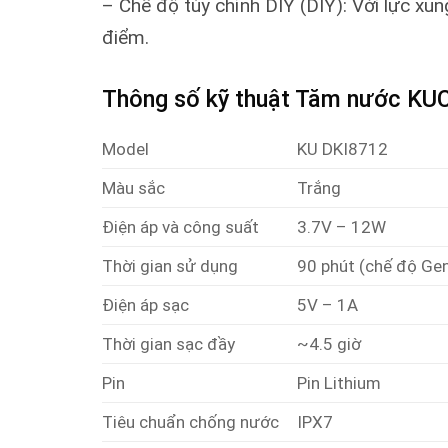
– Chế độ tùy chỉnh DIY (DIY): Với lực xu
điểm.
Thông số kỹ thuật Tăm nước K
Model
KU DKI8712
Màu sắc
Trắng
Điện áp và công suất
3.7V – 12W
Thời gian sử dụng
90 phút (chế độ Gen
Điện áp sạc
5V – 1A
Thời gian sạc đầy
~4.5 giờ
Pin
Pin Lithium
Tiêu chuẩn chống nước
IPX7