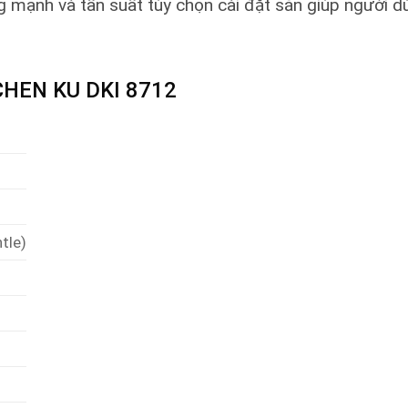
ng mạnh và tần suất tùy chọn cài đặt sẵn giúp người 
UCHEN KU DKI 8712
tle)