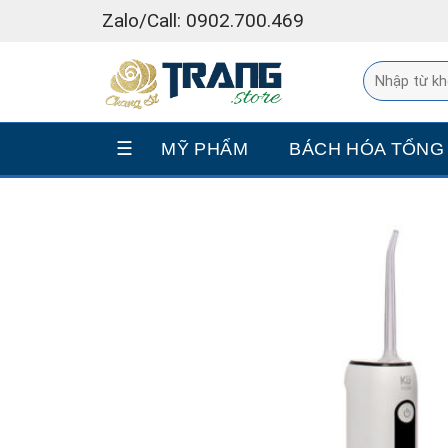
Skip
Zalo/Call: 0902.700.469
to
content
☰
MỸ PHẨM
BÁCH HÓA TỔNG