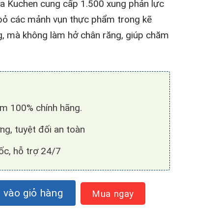
a Kuchen cung cấp 1.500 xung phản lực
 bỏ các mảnh vụn thực phẩm trong kẽ
, mà không làm hở chân răng, giúp chăm
̉m 100% chính hãng.
ng, tuyệt đối an toàn
c, hỗ trợ 24/7
8712 số lượng
vào giỏ hàng
Mua ngay