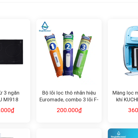
ừ 3 ngăn
Bộ lõi lọc thô nhãn hiệu
Màng lọc m
U MI918
Euromade, combo 3 lõi F-
khí KUCH
Combo1-2-3
.000
₫
200.000
₫
360