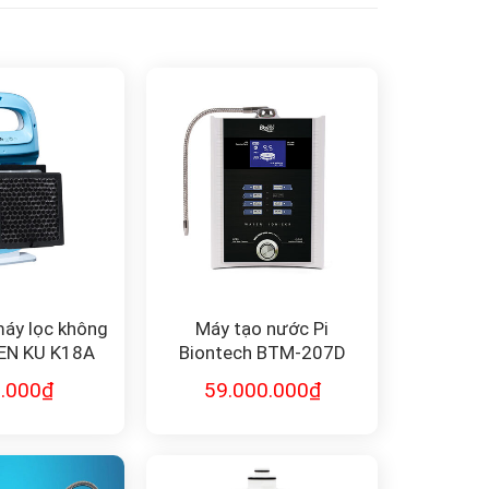
áy lọc không
Máy tạo nước Pi
EN KU K18A
Biontech BTM-207D
.000
₫
59.000.000
₫