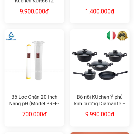
Kuchen KUR6612
9.900.000
₫
1.400.000
₫
Bộ Lọc Chặn 20 Inch
Bộ nồi KUchen Ý phủ
Nâng pH (Model PREF-
kim cương Diamante –
PH-20) – Giải Pháp Cho
Set 5 món
700.000
₫
9.990.000
₫
Nước Axit