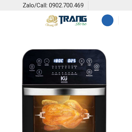
Skip
Zalo/Call: 0902.700.469
to
content