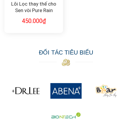
Lõi Lọc thay thế cho
Sen vòi Pure Rain
(combo 3 chiếc) F-
450.000
₫
3PRM
ĐỐI TÁC TIÊU BIỂU