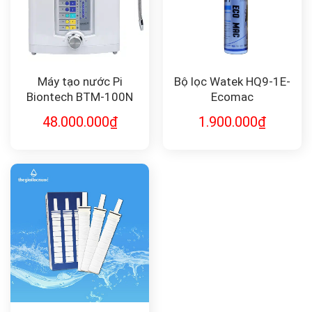
Máy tạo nước Pi
Bộ lọc Watek HQ9-1E-
Biontech BTM-100N
Ecomac
48.000.000
₫
1.900.000
₫