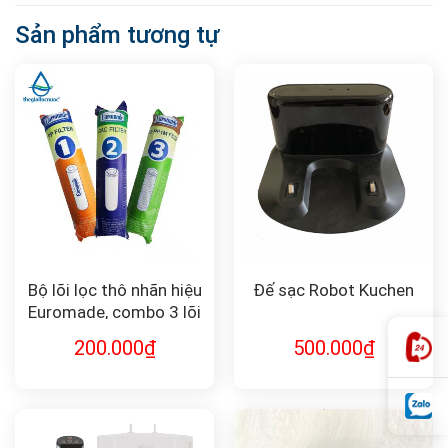
Sản phẩm tương tự
Bộ lõi lọc thô nhãn hiệu
Đế sạc Robot Kuchen
Euromade, combo 3 lõi
F-Combo1-2-3
200.000
₫
500.000
₫