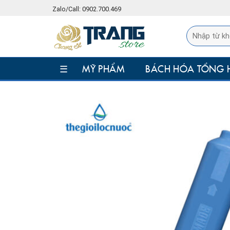
Skip
Zalo/Call: 0902.700.469
to
content
☰
MỸ PHẨM
BÁCH HÓA TỔNG 