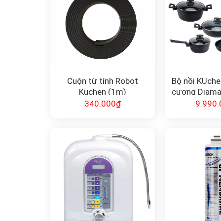
Cuộn từ tính Robot
Bộ nồi KUche
Kuchen (1m)
cương Diama
mó
340.000
₫
9.990.