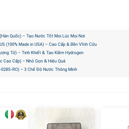
 (Hàn Quốc) – Tạo Nước Tốt Mọi Lúc Mọi Nơi
S (100% Made in USA) – Cao Cấp & Bền Vĩnh Cửu
ợng Tử) – Tinh Khiết & Tạo Kiềm Hydrogen
c Cao Cấp) – Nhỏ Gọn & Hiệu Quả
-028S-RO) – 3 Chế Độ Nước Thông Minh