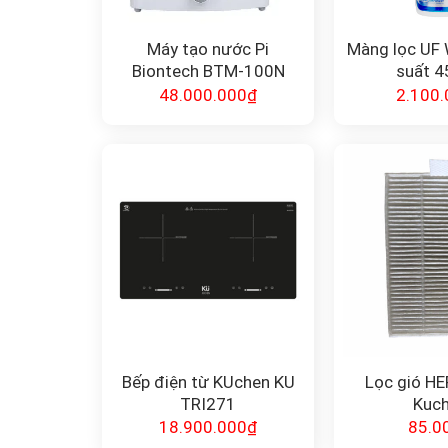
Máy tạo nước Pi
Màng lọc UF
Biontech BTM-100N
suất 4
48.000.000
₫
2.100.
Bếp điện từ KUchen KU
Lọc gió H
TRI271
Kuc
18.900.000
₫
85.0