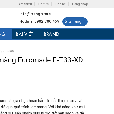
Giới thiệu
Tin tức
Liên hệ
Đăng nhập
info@trang.store
Giỏ hàng
Hotline: 0902.700.469
NG
BÀI VIẾT
BRAND
Lọc nước
u màng Euromade F-T33-XD
made
là lựa chọn hoàn hảo để cải thiện mùi vị và
i đã qua quá trình lọc màng. Với khả năng khử mùi
n bằng pH, sản phẩm giúp nước trở nên sạch và dễ