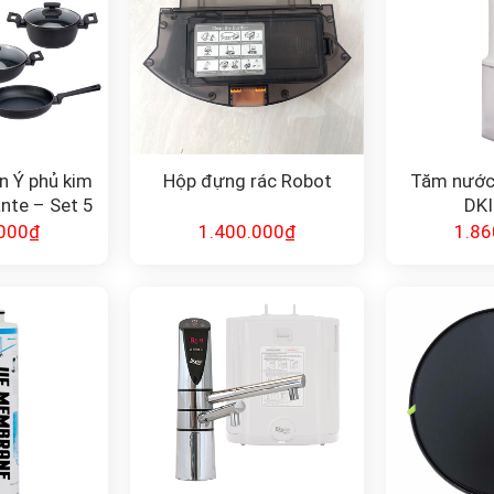
n Ý phủ kim
Hộp đựng rác Robot
Tăm nước
nte – Set 5
DKI
n
000
₫
1.400.000
₫
1.86