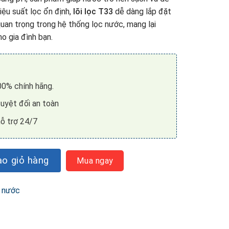
iệu suất lọc ổn định,
lõi lọc T33
dễ dàng lắp đặt
quan trọng trong hệ thống lọc nước, mang lại
o gia đình bạn.
0% chính hãng.
uyệt đối an toàn
ỗ trợ 24/7
ade F-T33-XD số lượng
o giỏ hàng
Mua ngay
 nước