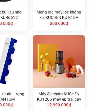
 bụi lau nhà
Màng lọc máy lọc không
 KUR6612
khí KUCHEN KU K18A
0.000
₫
360.000
₫
ệt khuẩn lượng
Máy ép chậm KUCHEN
UANTUM
KU1206 máy ép trái cây
TION F-QD10
0.000
₫
12.990.000
₫