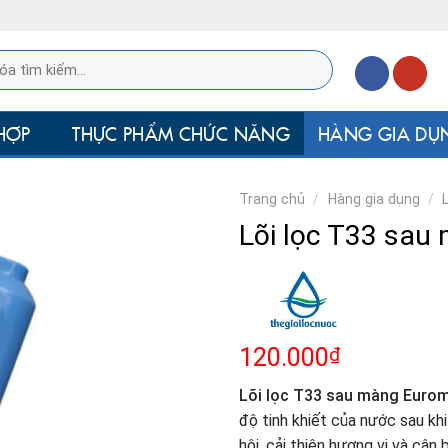
HỢP
THỰC PHẨM CHỨC NĂNG
HÀNG GIA DỤ
Trang chủ
/
Hàng gia dụng
/
Lõi lọc T33 sa
₫
120.000
Lõi lọc T33 sau màng Euro
độ tinh khiết của nước sau kh
hôi, cải thiện hương vị và câ