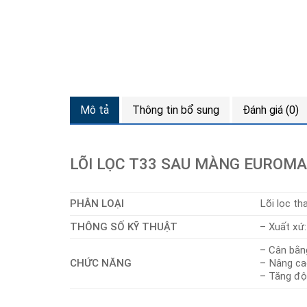
Mô tả
Thông tin bổ sung
Đánh giá (0)
LÕI LỌC T33 SAU MÀNG EUROM
PHÂN LOẠI
Lõi lọc th
THÔNG SỐ KỸ THUẬT
– Xuất xứ
– Cân bằn
CHỨC NĂNG
– Nâng ca
– Tăng độ