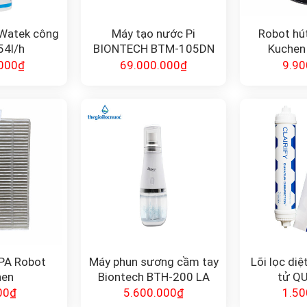
 Watek công
Máy tạo nước Pi
Robot hút
54l/h
BIONTECH BTM-105DN
Kuchen
000
₫
69.000.000
₫
9.90
EPA Robot
Máy phun sương cầm tay
Lõi lọc di
hen
Biontech BTH-200 LA
tử Q
SHIELD
DISINFEC
00
₫
5.600.000
₫
1.50