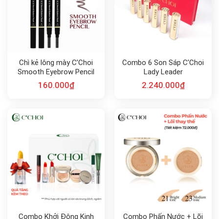
Chì kẻ lông mày C’Choi
Combo 6 Son Sáp C’Choi
Smooth Eyebrow Pencil
Lady Leader
160.000
₫
2.240.000
₫
Combo Khởi Động Kinh
Combo Phấn Nước + Lõi