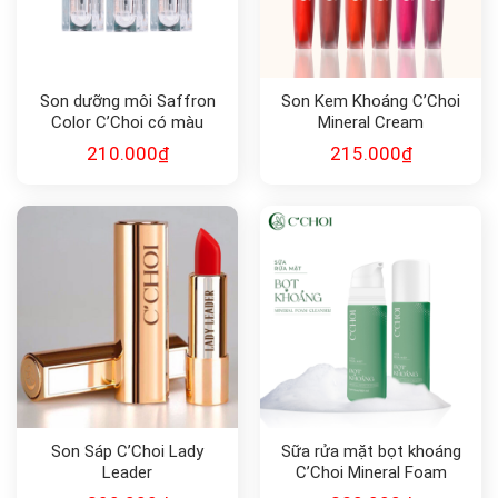
Son dưỡng môi Saffron
Son Kem Khoáng C’Choi
Color C’Choi có màu
Mineral Cream
210.000
₫
215.000
₫
Son Sáp C’Choi Lady
Sữa rửa mặt bọt khoáng
Leader
C’Choi Mineral Foam
Cleanser