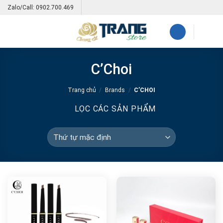
Skip
Zalo/Call: 0902.700.469
to
content
C’Choi
Trang chủ
/
Brands
/
C’CHOI
LỌC CÁC SẢN PHẨM