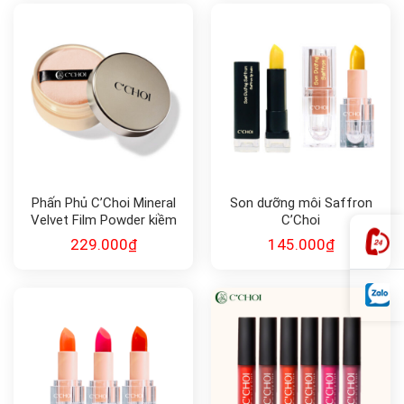
Phấn Phủ C’Choi Mineral
Son dưỡng môi Saffron
Velvet Film Powder kiềm
C’Choi
dầu
229.000
₫
145.000
₫