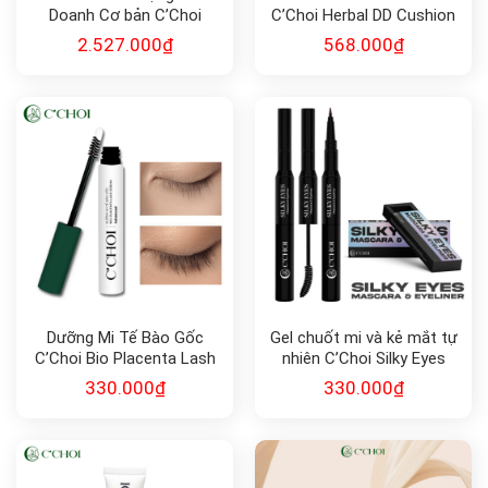
Doanh Cơ bản C’Choi
C’Choi Herbal DD Cushion
2.527.000
₫
568.000
₫
Dưỡng Mi Tế Bào Gốc
Gel chuốt mi và kẻ mắt tự
C’Choi Bio Placenta Lash
nhiên C’Choi Silky Eyes
Serum
Mascara & Eyeliner
330.000
₫
330.000
₫