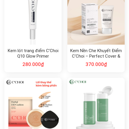
Kem lót trang điểm C’Choi
Kem Nền Che Khuyết Điểm
Q10 Glow Primer
C’Choi – Perfect Cover &
Flex Skin BB Cream
280.000
₫
370.000
₫