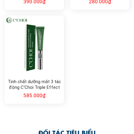
390.000
₫
280.000
₫
Tinh chất dưỡng mắt 3 tác
động C’Choi Triple Effect
Eye Serum
585.000
₫
ĐỐI TÁC TIÊU BIỂU