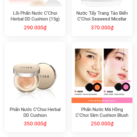
Lõi Phấn Nước C’Choi
Nước Tẩy Trang Tảo Biển
Herbal DD Cushion (15g)
C’Choi Seaweed Micellar
SPF 50
Water
290.000
₫
370.000
₫
Phấn Nước C’Choi Herbal
Phấn Nước Má Hồng
DD Cushion
C’Choi Slim Cushion Blush
350.000
₫
250.000
₫