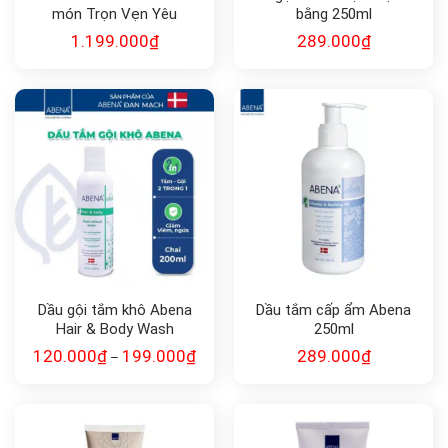
món Trọn Vẹn Yêu
bằng 250ml
Thương
1.199.000
₫
289.000
₫
Dầu gội tắm khô Abena
Dầu tắm cấp ẩm Abena
Hair & Body Wash
250ml
120.000
₫
199.000
₫
289.000
₫
–