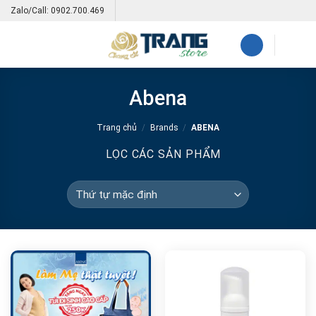
Skip
Zalo/Call: 0902.700.469
to
content
Abena
Trang chủ
/
Brands
/
ABENA
LỌC CÁC SẢN PHẨM