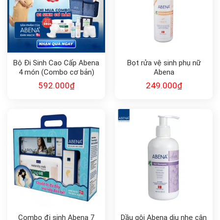
Bộ Đi Sinh Cao Cấp Abena
Bọt rửa vệ sinh phụ nữ
4 món (Combo cơ bản)
Abena
592.000
₫
249.000
₫
Combo đi sinh Abena 7
Dầu gội Abena dịu nhẹ cân