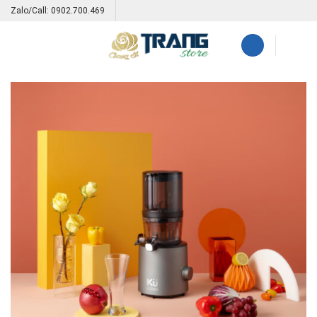
Skip
Zalo/Call: 0902.700.469
to
content