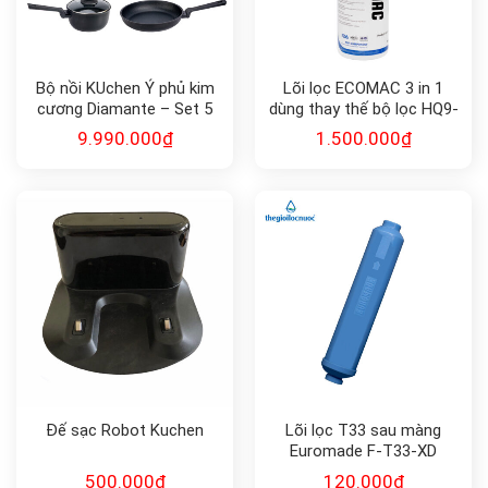
Bộ nồi KUchen Ý phủ kim
Lõi lọc ECOMAC 3 in 1
cương Diamante – Set 5
dùng thay thế bộ lọc HQ9-
món
1E:ECOMAC
9.990.000
₫
1.500.000
₫
Đế sạc Robot Kuchen
Lõi lọc T33 sau màng
Euromade F-T33-XD
500.000
₫
120.000
₫