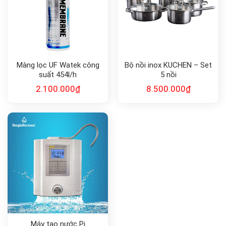
Màng lọc UF Watek công
Bộ nồi inox KUCHEN – Set
suất 454l/h
5 nồi
2.100.000
₫
8.500.000
₫
Máy tạo nước Pi