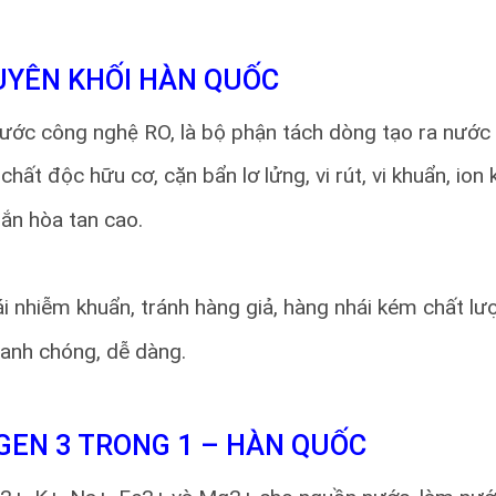
GUYÊN KHỐI HÀN QUỐC
nước công nghệ RO, là bộ phận tách dòng tạo ra nước t
 chất độc hữu cơ, cặn bẩn lơ lửng, vi rút, vi khuẩn, ion
ắn hòa tan cao.
i nhiễm khuẩn, tránh hàng giả, hàng nhái kém chất lư
hanh chóng, dễ dàng.
OGEN 3 TRONG 1 – HÀN QUỐC