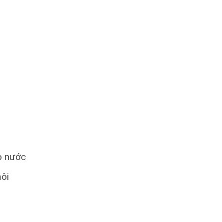
ho nước
môi