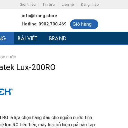
Giới thiệu
Tin tức
Liên hệ
Đăng nhập
info@trang.store
Giỏ hàng
Hotline: 0902.700.469
NG
BÀI VIẾT
BRAND
Lọc nước
atek Lux-200RO
0 RO
là lựa chọn hàng đầu cho nguồn nước tinh
ệ lọc RO
tiên tiến, máy loại bỏ hiệu quả các tạp