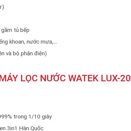
r)
i gầm tủ bếp
iếng khoan, nước mưa,…
ên và bộ phận điện)
MÁY LỌC NƯỚC WATEK LUX-20
9999% trong 1/10 giây
gen 3in1 Hàn Quốc