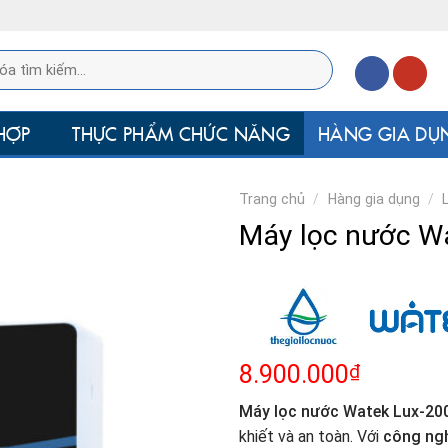
HỢP
THỰC PHẨM CHỨC NĂNG
HÀNG GIA DỤ
Trang chủ
/
Hàng gia dụng
/
Máy lọc nước W
₫
8.900.000
Máy lọc nước Watek Lux-20
khiết và an toàn. Với
công ngh