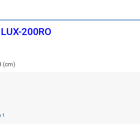
 LUX-200RO
 (cm)
n 1