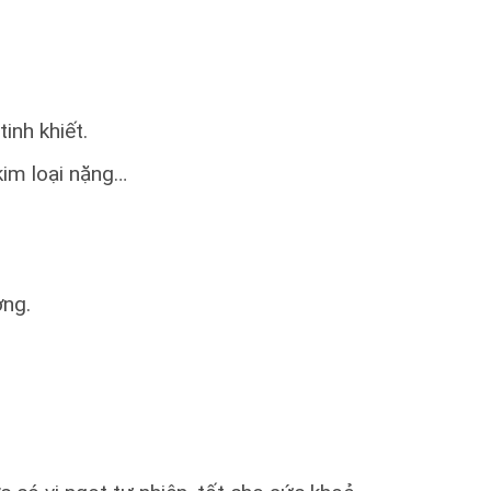
inh khiết.
 kim loại nặng…
ợng.