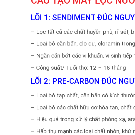
CẤU TẠO
MÁY LỌC NƯỚ
LÕI 1: SENDIMENT ĐÚC NGU
– Lọc tất cả các chất huyền phù, rỉ sét, 
– Loại bỏ cặn bẩn, clo dư, cloramin tron
– Ngăn cản bớt các vi khuẩn, vi sinh tiếp
– Công suất/ Tuổi thọ: 12 – 18 tháng
LÕI 2: PRE-CARBON ĐÚC NG
– Loại bỏ tạp chất, cặn bẩn có kích thướ
– Loại bỏ các chất hữu cơ hòa tan, chất 
– Hiệu quả trong xử lý chất phóng xạ, a
– Hấp thụ mạnh các loại chất nhờn, khử m