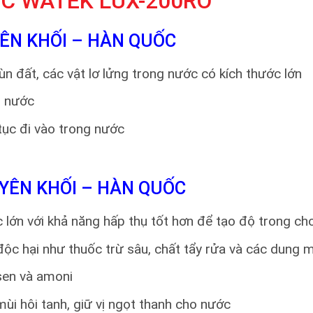
C WATEK LUX-200RO
YÊN KHỐI – HÀN QUỐC
bùn đất, các vật lơ lửng trong nước có kích thước lớn
g nước
 tục đi vào trong nước
UYÊN KHỐI – HÀN QUỐC
c lớn với khả năng hấp thụ tốt hơn để tạo độ trong c
độc hại như thuốc trừ sâu, chất tẩy rửa và các dung 
rsen và amoni
ùi hôi tanh, giữ vị ngọt thanh cho nước