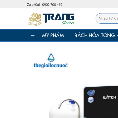
Skip
Zalo/Call: 0902.700.469
to
content
☰
MỸ PHẨM
BÁCH HÓA TỔNG 