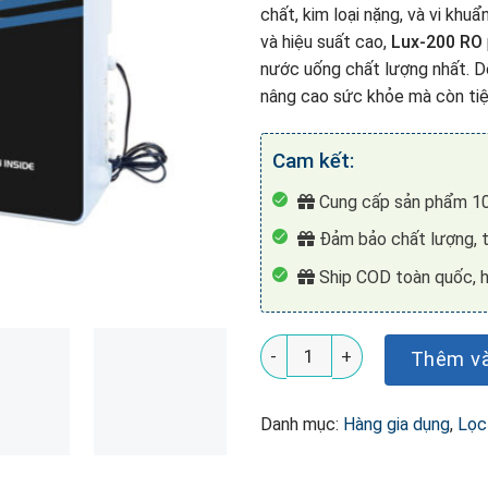
chất, kim loại nặng, và vi khuẩ
và hiệu suất cao,
Lux-200 RO
nước uống chất lượng nhất. Dễ
nâng cao sức khỏe mà còn tiện
Cam kết:
Cung cấp sản phẩm 10
Đảm bảo chất lượng, t
Ship COD toàn quốc, h
Máy lọc nước Watek Lux-200
Thêm và
Danh mục:
Hàng gia dụng
,
Lọc