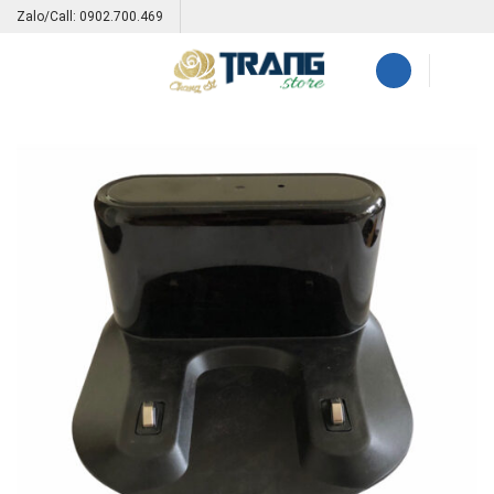
Skip
Zalo/Call: 0902.700.469
to
content