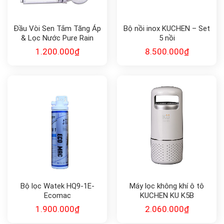
Đầu Vòi Sen Tắm Tăng Áp
Bộ nồi inox KUCHEN – Set
& Lọc Nước Pure Rain
5 nồi
(Model PR-9000) – Nhập
1.200.000
₫
8.500.000
₫
Khẩu Hàn Quốc
Bộ lọc Watek HQ9-1E-
Máy lọc không khí ô tô
Ecomac
KUCHEN KU K5B
1.900.000
₫
2.060.000
₫