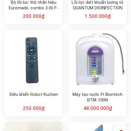
Bộ lõi lọc thô nhãn hiệu
Lõi lọc diệt khuẩn lượng tử
Euromade, combo 3 lõi F-
QUANTUM DISINFECTION
Combo1-2-3
F-QD10
200.000
₫
1.500.000
₫
Điều khiển Robot Kuchen
Máy tạo nước Pi Biontech
BTM-100N
250.000
₫
48.000.000
₫