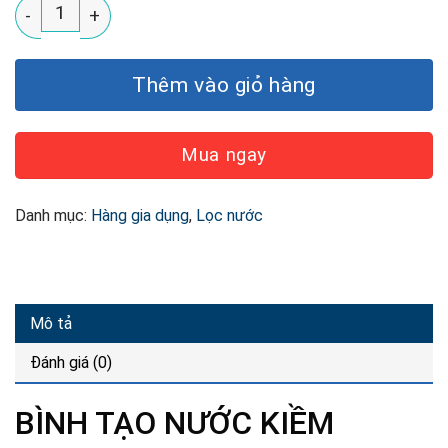
Bình tạo nước kiềm 3 trong 1 Watek Alkaline 3 in 1 số 
Thêm vào giỏ hàng
Mua ngay
Danh mục:
Hàng gia dụng
,
Lọc nước
Mô tả
Đánh giá (0)
BÌNH TẠO NƯỚC KIỀM