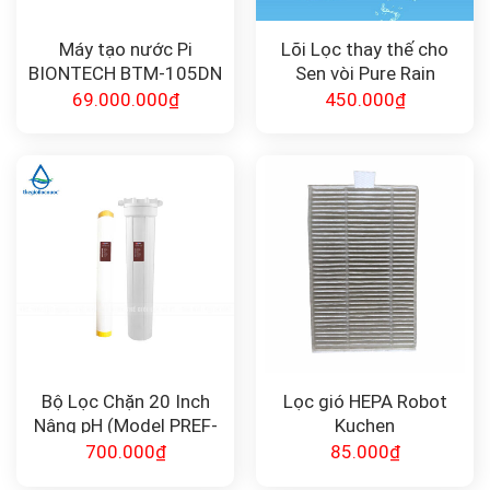
Máy tạo nước Pi
Lõi Lọc thay thế cho
BIONTECH BTM-105DN
Sen vòi Pure Rain
(combo 3 chiếc) F-
69.000.000
₫
450.000
₫
3PRM
Bộ Lọc Chặn 20 Inch
Lọc gió HEPA Robot
Nâng pH (Model PREF-
Kuchen
PH-20) – Giải Pháp Cho
700.000
₫
85.000
₫
Nước Axit