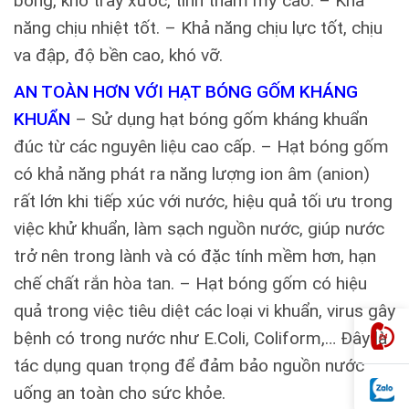
bóng, khó trầy xước, tính thẩm mỹ cao. – Khả
năng chịu nhiệt tốt. – Khả năng chịu lực tốt, chịu
va đập, độ bền cao, khó vỡ.
AN TOÀN HƠN VỚI HẠT BÓNG GỐM KHÁNG
KHUẨN
– Sử dụng hạt bóng gốm kháng khuẩn
đúc từ các nguyên liệu cao cấp. – Hạt bóng gốm
có khả năng phát ra năng lượng ion âm (anion)
rất lớn khi tiếp xúc với nước, hiệu quả tối ưu trong
việc khử khuẩn, làm sạch nguồn nước, giúp nước
trở nên trong lành và có đặc tính mềm hơn, hạn
chế chất rắn hòa tan. – Hạt bóng gốm có hiệu
quả trong việc tiêu diệt các loại vi khuẩn, virus gây
bệnh có trong nước như E.Coli, Coliform,… Đây là
tác dụng quan trọng để đảm bảo nguồn nước
uống an toàn cho sức khỏe.