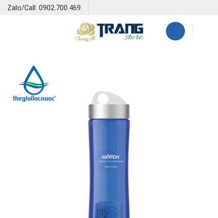
Skip
Zalo/Call: 0902.700.469
to
content