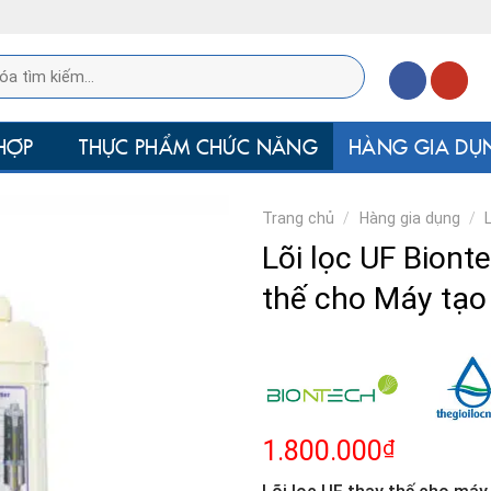
HỢP
THỰC PHẨM CHỨC NĂNG
HÀNG GIA DỤ
Trang chủ
/
Hàng gia dụng
/
Lõi lọc UF Bion
thế cho Máy tạo
₫
1.800.000