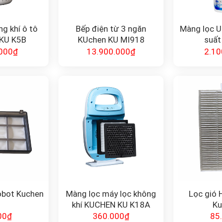
g khí ô tô
Bếp điện từ 3 ngăn
Màng lọc U
KU K5B
KUchen KU MI918
suất
000
₫
13.900.000
₫
2.10
obot Kuchen
Màng lọc máy lọc không
Lọc gió 
khí KUCHEN KU K18A
Ku
00
₫
360.000
₫
85