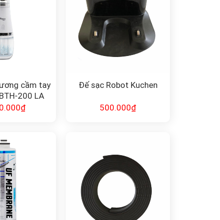
ương cầm tay
Đế sạc Robot Kuchen
 BTH-200 LA
IELD
0.000
₫
500.000
₫