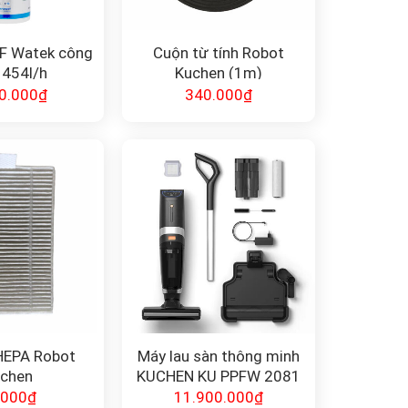
F Watek công
Cuộn từ tính Robot
 454l/h
Kuchen (1m)
0.000
₫
340.000
₫
HEPA Robot
Máy lau sàn thông minh
chen
KUCHEN KU PPFW 2081
.000
₫
11.900.000
₫