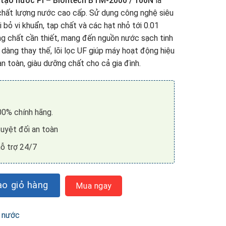
y tạo nước Pi – Biontech BTM-2000 / 100N
là
 chất lượng nước cao cấp. Sử dụng công nghệ siêu
oại bỏ vi khuẩn, tạp chất và các hạt nhỏ tới 0.01
áng chất cần thiết, mang đến nguồn nước sạch tinh
 dàng thay thế, lõi lọc UF giúp máy hoạt động hiệu
 toàn, giàu dưỡng chất cho cả gia đình.
0% chính hãng.
uyệt đối an toàn
ỗ trợ 24/7
0/100N thay thế cho Máy tạo nước Pi số lượng
o giỏ hàng
Mua ngay
 nước