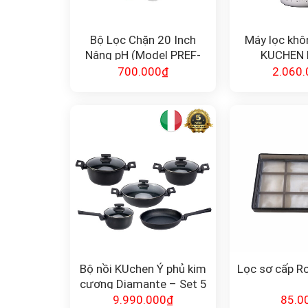
Bộ Lọc Chặn 20 Inch
Máy lọc khôn
Nâng pH (Model PREF-
KUCHEN 
PH-20) – Giải Pháp Cho
700.000
₫
2.060.
Nước Axit
Bộ nồi KUchen Ý phủ kim
Lọc sơ cấp R
cương Diamante – Set 5
món
9.990.000
₫
85.0