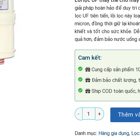
Lõi lọc UF thay thế cho má
giải pháp hoàn hảo để duy trì
lọc UF tiên tiến, lõi lọc này l
micron, đồng thời giữ lại kho
khiết và tốt cho sức khỏe. Dễ
quả hơn, đảm bảo nước uống an
Cam kết:
Cung cấp sản phẩm 10
Đảm bảo chất lượng, t
Ship COD toàn quốc, h
Lõi lọc UF Biontech BTM-200
Thêm và
Danh mục:
Hàng gia dụng
,
Lọc