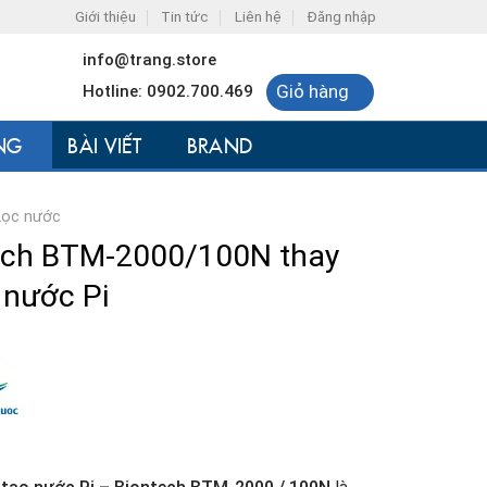
Giới thiệu
Tin tức
Liên hệ
Đăng nhập
info@trang.store
Giỏ hàng
Hotline: 0902.700.469
NG
BÀI VIẾT
BRAND
Lọc nước
tech BTM-2000/100N thay
 nước Pi