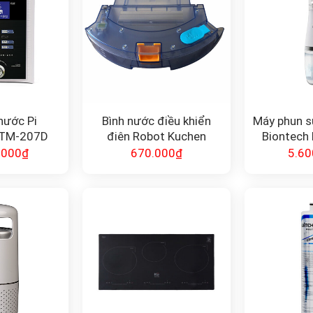
nước Pi
Bình nước điều khiển
Máy phun s
BTM-207D
điện Robot Kuchen
Biontech
SH
.000
₫
670.000
₫
5.60