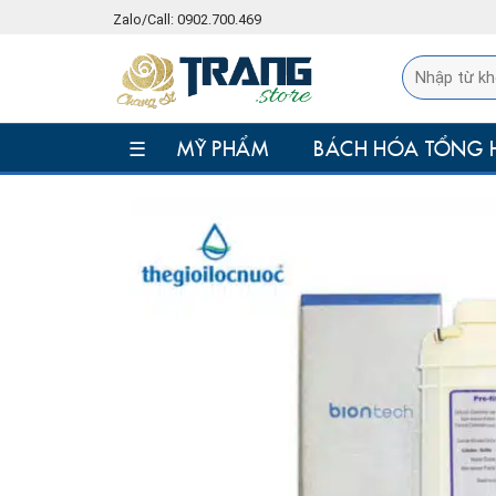
Skip
Zalo/Call: 0902.700.469
to
content
☰
MỸ PHẨM
BÁCH HÓA TỔNG 