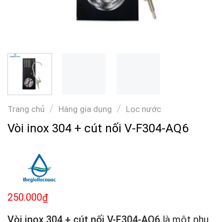
/
/
Trang chủ
Hàng gia dụng
Lọc nước
Vòi inox 304 + cút nối V-F304-AQ6
250.000
₫
Vòi inox 304 + cút nối V-F304-AQ6
là một phụ