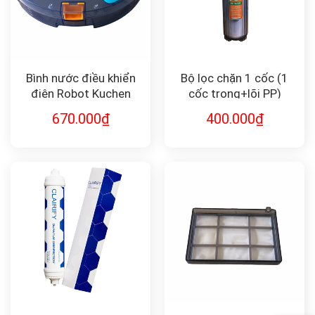
Bình nước điều khiển
Bộ lọc chặn 1 cốc (1
điện Robot Kuchen
cốc trong+lõi PP)
PREF-1-10
670.000
₫
400.000
₫