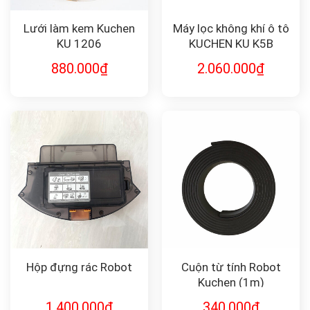
Lưới làm kem Kuchen
Máy lọc không khí ô tô
KU 1206
KUCHEN KU K5B
880.000
₫
2.060.000
₫
Hộp đựng rác Robot
Cuộn từ tính Robot
Kuchen (1m)
1.400.000
₫
340.000
₫