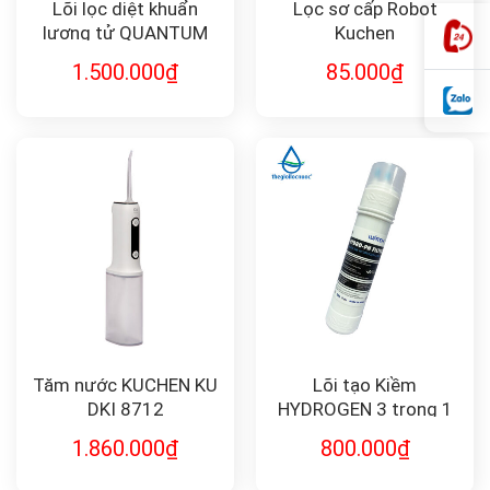
Lõi lọc diệt khuẩn
Lọc sơ cấp Robot
lượng tử QUANTUM
Kuchen
DISINFECTION F-QD10
1.500.000
₫
85.000
₫
Tăm nước KUCHEN KU
Lõi tạo Kiềm
DKI 8712
HYDROGEN 3 trong 1
(HYDRO-PH FILTER) FK-
1.860.000
₫
800.000
₫
HYDRO11