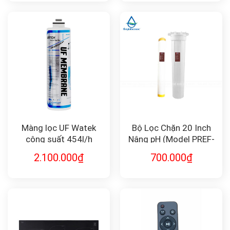
Màng lọc UF Watek
Bộ Lọc Chặn 20 Inch
công suất 454l/h
Nâng pH (Model PREF-
PH-20) – Giải Pháp Cho
2.100.000
₫
700.000
₫
Nước Axit