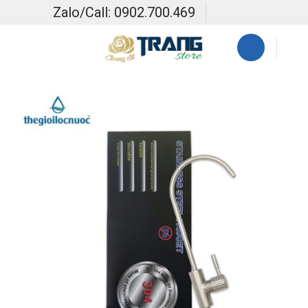
Skip
Zalo/Call: 0902.700.469
to
content