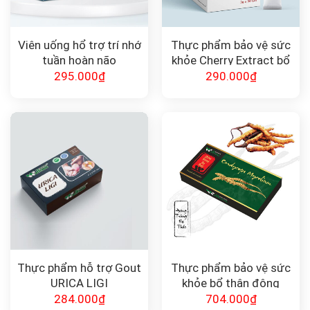
Viên uống hổ trợ trí nhớ
Thực phẩm bảo vệ sức
tuần hoàn não
khỏe Cherry Extract bổ
Ginkosof
sung Vitamin C
295.000
₫
290.000
₫
Thực phẩm hỗ trợ Gout
Thực phẩm bảo vệ sức
URICA LIGI
khỏe bổ thận đông
trùng hạ thảo
284.000
₫
704.000
₫