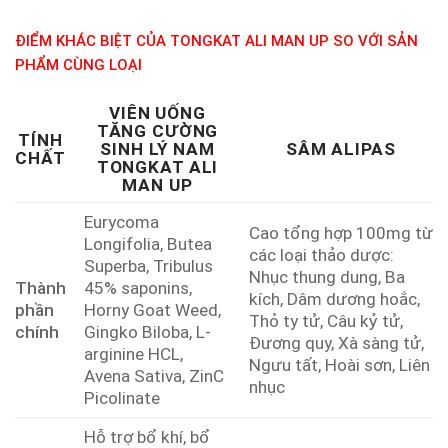
ĐIỂM KHÁC BIỆT CỦA TONGKAT ALI MAN UP SO VỚI SẢN
PHẨM CÙNG LOẠI
VIÊN UỐNG
TĂNG CƯỜNG
TÍNH
SINH LÝ NAM
SÂM ALIPAS
CHẤT
TONGKAT ALI
MAN UP
Eurycoma
Cao tổng hợp 100mg từ
Longifolia, Butea
các loại thảo dược:
Superba, Tribulus
Nhục thung dung, Ba
Thành
45% saponins,
kích, Dâm dương hoắc,
phần
Horny Goat Weed,
Thỏ ty tử, Câu kỷ tử,
chính
Gingko Biloba, L-
Đương quy, Xà sàng tử,
arginine HCL,
Ngưu tất, Hoài sơn, Liên
Avena Sativa, ZinC
nhục
Picolinate
Hỗ trợ bổ khí, bổ