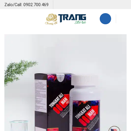
Skip
Zalo/Call: 0902.700.469
to
content