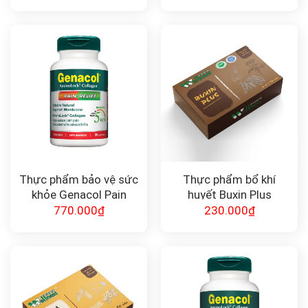
CordyCops Mycelium
Thực phẩm bảo vệ sức
Thực phẩm bổ khí
khỏe Genacol Pain
huyết Buxin Plus
Relief giảm đau khớp
770.000
₫
230.000
₫
(90 viên)