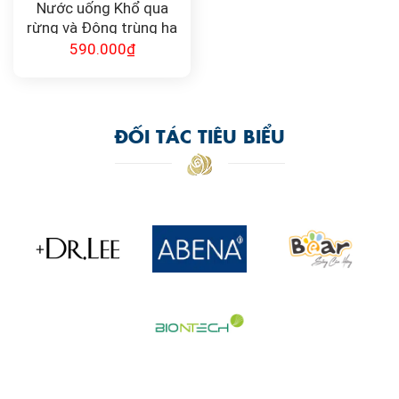
Nước uống Khổ qua
rừng và Đông trùng hạ
thảo MORE
590.000
₫
ĐỐI TÁC TIÊU BIỂU