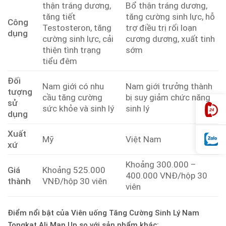
thận tráng dương,
Bổ thận tráng dương,
tăng tiết
tăng cường sinh lực, hỗ
Công
Testosteron, tăng
trợ điều trị rối loạn
dụng
cường sinh lực, cải
cương dương, xuất tinh
thiện tình trạng
sớm
tiểu đêm
Đối
Nam giới có nhu
Nam giới trưởng thành
tượng
cầu tăng cường
bị suy giảm chức năng
sử
sức khỏe và sinh lý
sinh lý
dụng
Xuất
Mỹ
Việt Nam
xứ
Khoảng 300.000 –
Giá
Khoảng 525.000
400.000 VNĐ/hộp 30
thành
VNĐ/hộp 30 viên
viên
Điểm nổi bật của Viên uống Tăng Cường Sinh Lý Nam
Tongkat Ali Man Up so với sản phẩm khác: