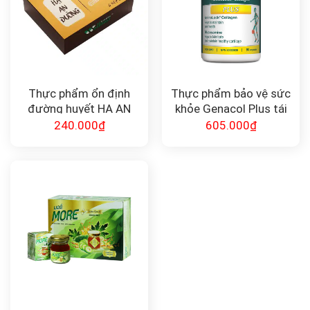
Thực phẩm ổn định
Thực phẩm bảo vệ sức
đường huyết HẠ AN
khỏe Genacol Plus tái
ĐƯỜNG
tạo sụn khớp (90v)
240.000
₫
605.000
₫