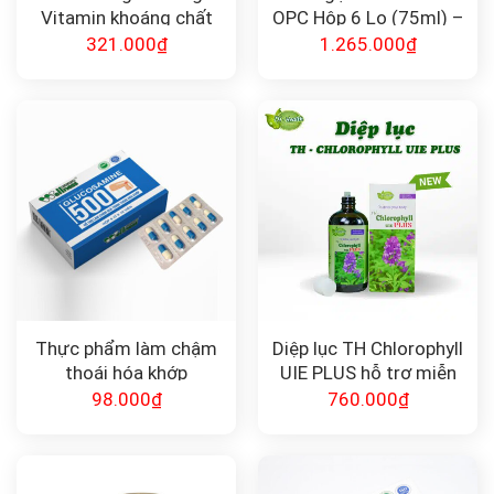
Vitamin khoáng chất
OPC Hộp 6 Lọ (75ml) –
Daily Multivitamin
Phục Hồi Sức Khỏe, Cải
321.000
₫
1.265.000
₫
Thiện Giấc Ngủ
Thực phẩm làm chậm
Diệp lục TH Chlorophyll
thoái hóa khớp
UIE PLUS hỗ trợ miễn
Glucosamine 500
dịch & thải độc (500ml)
98.000
₫
760.000
₫