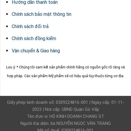
Hướng dẫn thanh toán
Chính sách bảo mật thông tin
Chính sách đổi trả
Chính sách đồng kiểm
Vận chuyển & Giao hàng
Lưu ý: * Chúng tôi cam kết sản phẩm chính hãng có nguồn gốc rõ ràng và
hợp pháp.
Các sản phẩm Mỹ phẩm sẽ có hiệu quả tùy thuộc từng cơ địa.
Giấy phép kinh doanh số: 0309224816-001 | Ngày cấp: 01-11-
2023 | Nơi cấp: UBND Quận Gò Vấp
Tên đơn vị: HỘ KINH DOANH CHANG ST
Người đại diện: bà NGUYỄN NGỌC VÂN TRANG
Mã số thuế: 0309224816-001