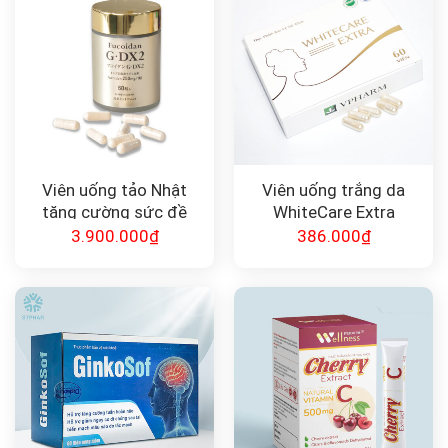
Viên uống tảo Nhật
Viên uống trắng da
tăng cường sức đề
WhiteCare Extra
kháng FUCOIDAN
3.900.000
₫
386.000
₫
G•DX2