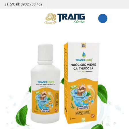
Skip
Zalo/Call: 0902.700.469
to
content