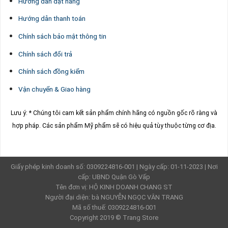
Hướng dẫn đặt hàng
Hướng dẫn thanh toán
Chính sách bảo mật thông tin
Chính sách đổi trả
Chính sách đồng kiểm
Vận chuyển & Giao hàng
Lưu ý: * Chúng tôi cam kết sản phẩm chính hãng có nguồn gốc rõ ràng và
hợp pháp.
Các sản phẩm Mỹ phẩm sẽ có hiệu quả tùy thuộc từng cơ địa.
Giấy phép kinh doanh số: 0309224816-001 | Ngày cấp: 01-11-2023 | Nơi
cấp: UBND Quận Gò Vấp
Tên đơn vị: HỘ KINH DOANH CHANG ST
Người đại diện: bà NGUYỄN NGỌC VÂN TRANG
Mã số thuế: 0309224816-001
Copyright 2019 ©
Trang Store