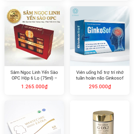
Sâm Ngọc Linh Yến Sào
Viên uống hổ trợ trí nhớ
OPC Hộp 6 Lọ (75ml) –
tuần hoàn não Ginkosof
Phục Hồi Sức Khỏe, Cải
1.265.000
₫
295.000
₫
Thiện Giấc Ngủ