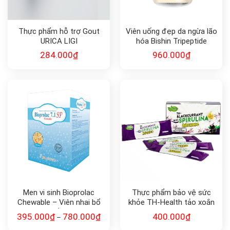
Thực phẩm hỗ trợ Gout
Viên uống đẹp da ngừa lão
URICA LIGI
hóa Bishin Tripeptide
Collagen Nhật Bản
284.000
₫
960.000
₫
Men vi sinh Bioprolac
Thực phẩm bảo vệ sức
Chewable – Viên nhai bổ
khỏe TH-Health tảo xoắn
sung lợi khuẩn bảo vệ sức
TH-Blackcurrant with
395.000
₫
780.000
₫
400.000
₫
–
khỏe
Spirulina Advance