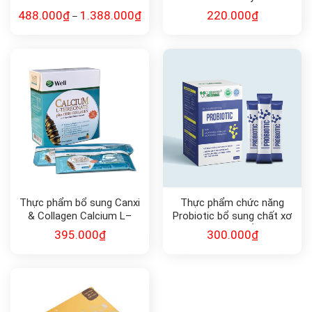
MenaQ7 360mcg Taller
488.000
₫
1.388.000
₫
220.000
₫
–
Thực phẩm bổ sung Canxi
Thực phẩm chức năng
& Collagen Calcium L–
Probiotic bổ sung chất xơ
Threonate Plus Fish
và lợi khuẩn
395.000
₫
300.000
₫
Collagen and Acerola
Cherry Extract Pineapple
Flavour