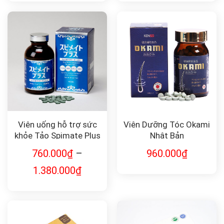
Viên uống hỗ trợ sức
Viên Dưỡng Tóc Okami
khỏe Tảo Spimate Plus
Nhật Bản
the well-balanced
760.000
₫
–
960.000
₫
supplement
1.380.000
₫