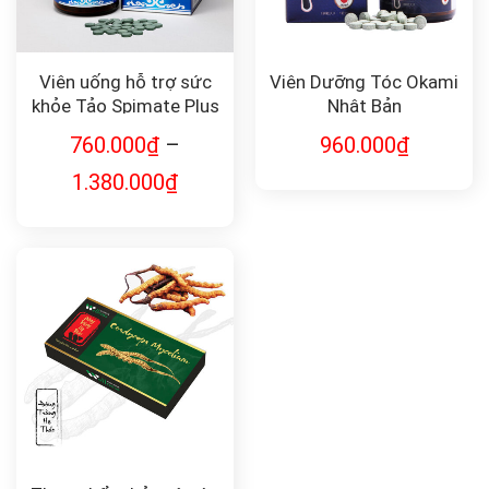
Viên uống hỗ trợ sức
Viên Dưỡng Tóc Okami
khỏe Tảo Spimate Plus
Nhật Bản
the well-balanced
760.000
₫
–
960.000
₫
supplement
1.380.000
₫