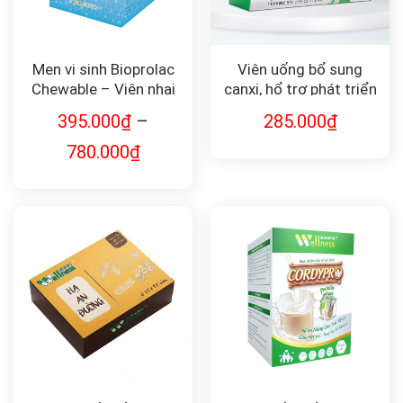
Men vi sinh Bioprolac
Viên uống bổ sung
Chewable – Viên nhai
canxi, hổ trợ phát triển
bổ sung lợi khuẩn bảo
chiều cao, giảm đau
395.000
₫
–
285.000
₫
vệ sức khỏe
xương khớp Aquacalsof
780.000
₫