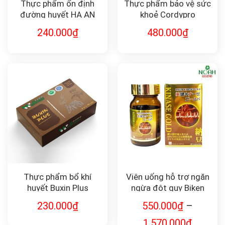
Thực phẩm ổn định
Thực phẩm bảo vệ sức
đường huyết HẠ AN
khoẻ Cordypro
ĐƯỜNG
Wellness Protein thực
240.000
₫
480.000
₫
vật
Thực phẩm bổ khí
Viên uống hỗ trợ ngăn
huyết Buxin Plus
ngừa đột quỵ Biken
Kinase Gold Noah
230.000
₫
550.000
₫
–
Legend
1.570.000
₫