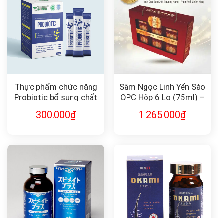
Thực phẩm chức năng
Sâm Ngọc Linh Yến Sào
Probiotic bổ sung chất
OPC Hộp 6 Lọ (75ml) –
xơ và lợi khuẩn
Phục Hồi Sức Khỏe, Cải
300.000
₫
1.265.000
₫
Thiện Giấc Ngủ