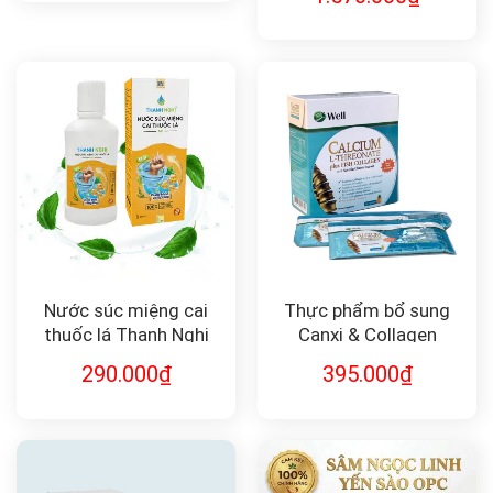
Nước súc miệng cai
Thực phẩm bổ sung
thuốc lá Thanh Nghị
Canxi & Collagen
Calcium L–Threonate
290.000
₫
395.000
₫
Plus Fish Collagen and
Acerola Cherry Extract
Pineapple Flavour