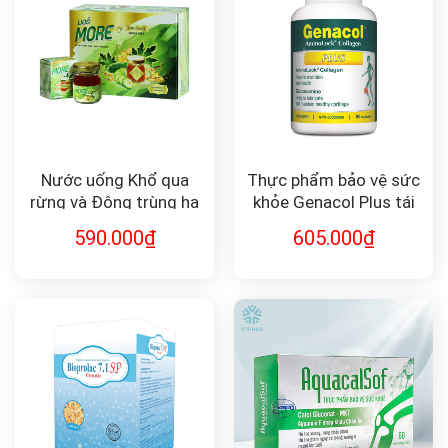
Nước uống Khổ qua
Thực phẩm bảo vệ sức
rừng và Đông trùng hạ
khỏe Genacol Plus tái
thảo MORE
tạo sụn khớp (90v)
590.000
₫
605.000
₫