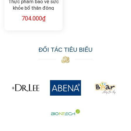
Thực phẩm bảo vệ sức
khỏe bổ thận đông
trùng hạ thảo
704.000
₫
CordyCops Mycelium
ĐỐI TÁC TIÊU BIỂU