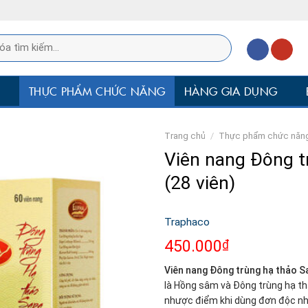
P
THỰC PHẨM CHỨC NĂNG
HÀNG GIA DỤNG
Trang chủ
/
Thực phẩm chức năn
Viên nang Đông t
(28 viên)
Traphaco
450.000
₫
Viên nang Đông trùng hạ thảo S
là Hồng sâm và Đông trùng hạ th
nhược điểm khi dùng đơn độc nhâ