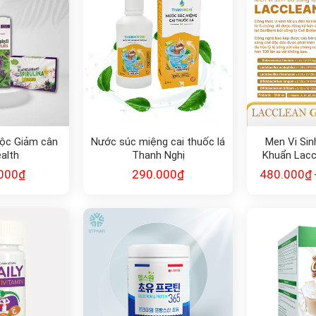
ộc Giảm cân
Nước súc miệng cai thuốc lá
Men Vi Sin
alth
Thanh Nghị
Khuẩn Lacc
Hàn
000
₫
290.000
₫
480.000
₫