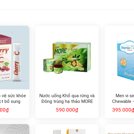
 vệ sức khỏe
Nước uống Khổ qua rừng và
Men vi si
ct bổ sung
Đông trùng hạ thảo MORE
Chewable –
in C
sung lợi kh
000
₫
590.000
₫
395.000
k