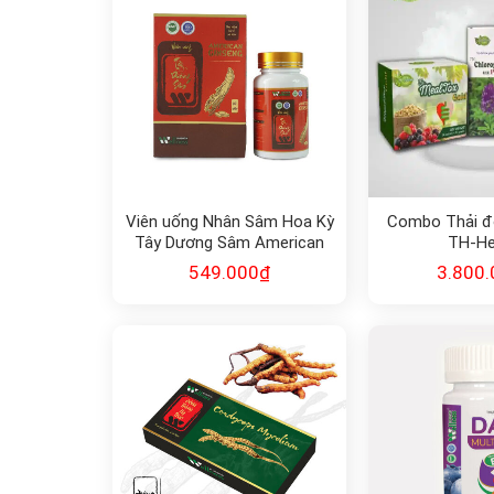
Viên uống Nhân Sâm Hoa Kỳ
Combo Thải đ
Tây Dương Sâm American
TH-He
Ginseng
549.000
₫
3.800.