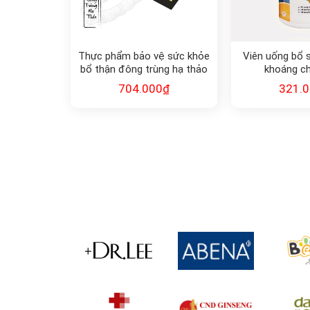
Thực phẩm bảo vệ sức khỏe
Viên uống bổ 
bổ thận đông trùng hạ thảo
khoáng ch
CordyCops Mycelium
Multivi
704.000
₫
321.