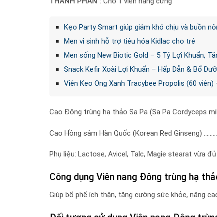
THÀNH PHẦN :
Cho 1 viên nang cứng
Kẹo Party Smart giúp giảm khó chịu và buồn nô
Men vi sinh hỗ trợ tiêu hóa Kidlac cho trẻ
Men sống New Biotic Gold – 5 Tỷ Lợi Khuẩn, 
Snack Kefir Xoài Lợi Khuẩn – Hấp Dẫn & Bổ Dưỡ
Viên Keo Ong Xanh Tracybee Propolis (60 viên) 
Cao Đông trùng hạ thảo Sa Pa (Sa Pa Cordyceps mil
Cao Hồng sâm Hàn Quốc (Korean Red Ginseng) ……
Phụ liệu: Lactose, Avicel, Talc, Magie stearat vừa đủ 
Công dụng Viên nang Đông trùng hạ thả
Giúp bổ phế ích thận, tăng cường sức khỏe, nâng c