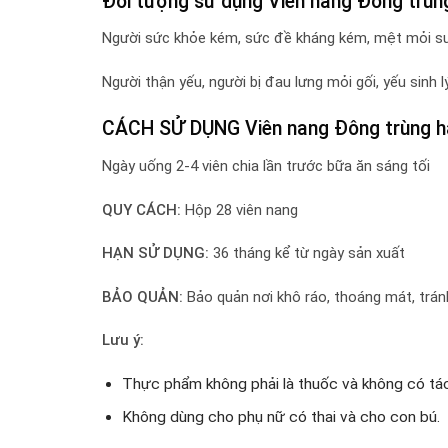
Đối tượng sử dụng Viên nang Đông trùn
Người sức khỏe kém, sức đề kháng kém, mệt mỏi s
Người thận yếu, người bị đau lưng mỏi gối, yếu sinh l
CÁCH SỬ DỤNG Viên nang Đông trùng h
Ngày uống 2-4 viên chia lần trước bữa ăn sáng tối
QUY CÁCH:
Hộp 28 viên nang
HẠN SỬ DỤNG:
36 tháng kể từ ngày sản xuất
BẢO QUẢN:
Bảo quản nơi khô ráo, thoáng mát, tránh
Lưu ý:
Thực phẩm không phải là thuốc và không có tá
Không dùng cho phụ nữ có thai và cho con bú.