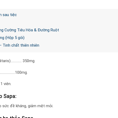
n sau tiệc
Tăng Cường Tiêu Hóa & Đường Ruột
ng (Hộp 5 gói)
– Tinh chất thiên nhiên
itaris)………….. 350mg.
………………….100mg.
1 viên.
o Sapa:
ao sức đề kháng, giảm mệt mỏi.