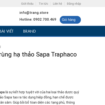
Giới thiệu
Tin tức
Liên hệ
Đăng nhập
info@trang.store
Hotline: 0902.700.469
Giỏ hàng
BÀI VIẾT
BRAND
g
rùng hạ thảo Sapa Traphaco
apa
là sự kết hợp tuyệt vời của hai loại thảo dược quý
ảo Sapa tạo ra tác dụng hiệp đồng, hạn chế được
n sâm. Giúp bồi bổ tòan diện các tạng phủ, thông