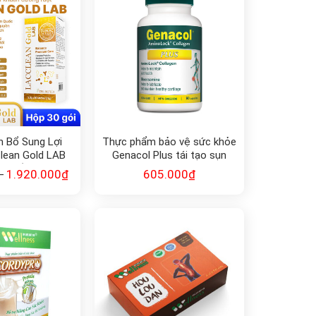
h Bổ Sung Lợi
Thực phẩm bảo vệ sức khỏe
lean Gold LAB
Genacol Plus tái tạo sụn
 Quốc
khớp (90v)
1.920.000
₫
605.000
₫
–