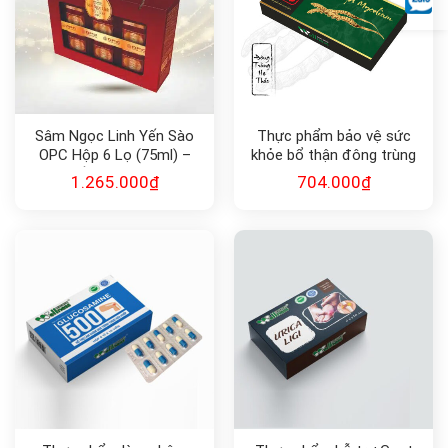
Sâm Ngọc Linh Yến Sào
Thực phẩm bảo vệ sức
OPC Hộp 6 Lọ (75ml) –
khỏe bổ thận đông trùng
Phục Hồi Sức Khỏe, Cải
hạ thảo CordyCops
1.265.000
₫
704.000
₫
Thiện Giấc Ngủ
Mycelium