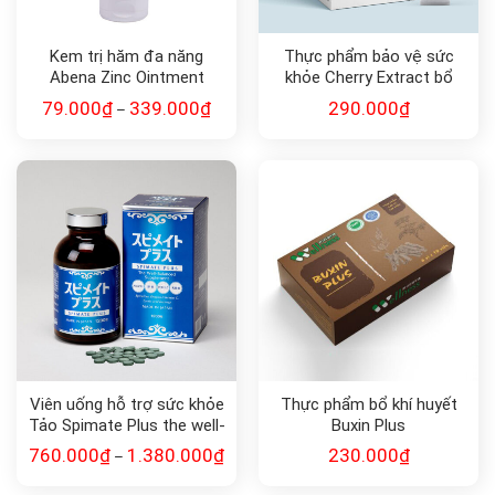
Kem trị hăm đa năng
Thực phẩm bảo vệ sức
Abena Zinc Ointment
khỏe Cherry Extract bổ
sung Vitamin C
79.000
₫
339.000
₫
290.000
₫
–
Viên uống hỗ trợ sức khỏe
Thực phẩm bổ khí huyết
Tảo Spimate Plus the well-
Buxin Plus
balanced supplement
760.000
₫
1.380.000
₫
230.000
₫
–