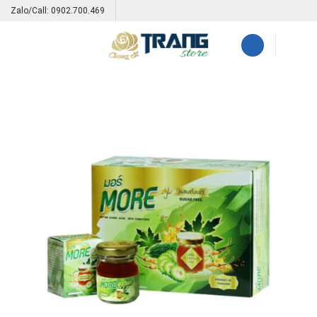
Skip
Zalo/Call: 0902.700.469
to
content