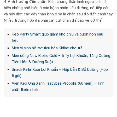
4.
Ảnh hưởng đến chân
: Biến chứng thần kinh ngoại biên là
biến chứng phổ biến ở các bệnh nhân tiểu đường, nó tiếp cận
và hủy diệt các dây thần kinh ở xa là chân sau đó đến cánh tay.
Nhiều trường hợp đã phải cắt cụt chân để bảo vệ cơ thể.
Kẹo Party Smart giúp giảm khó chịu và buồn nôn sau
tiệc
Men vi sinh hỗ trợ tiêu hóa Kidlac cho trẻ
Men sống New Biotic Gold – 5 Tỷ Lợi Khuẩn, Tăng Cường
Tiêu Hóa & Đường Ruột
Snack Kefir Xoài Lợi Khuẩn – Hấp Dẫn & Bổ Dưỡng (Hộp
5 gói)
Viên Keo Ong Xanh Tracybee Propolis (60 viên) – Tinh
chất thiên nhiên