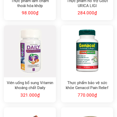
Thực phẩm làm chậm
Thực phẩm hỗ trợ Gout
thoái hóa khớp
URICA LIGI
Glucosamine 500
98.000
₫
284.000
₫
Viên uống bổ sung Vitamin
Thực phẩm bảo vệ sức
khoáng chất Daily
khỏe Genacol Pain Relief
Multivitamin
giảm đau khớp (90 viên)
321.000
₫
770.000
₫