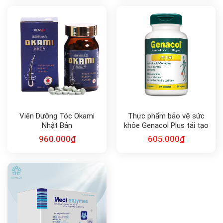
Viên Dưỡng Tóc Okami
Thực phẩm bảo vệ sức
Nhật Bản
khỏe Genacol Plus tái tạo
sụn khớp (90v)
960.000
₫
605.000
₫