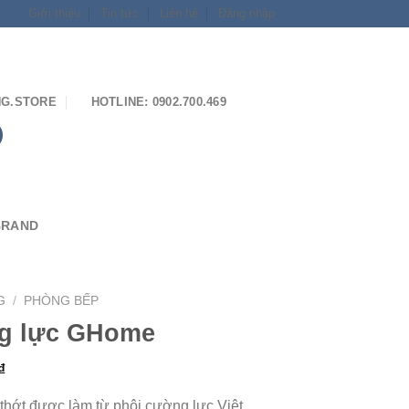
Giới thiệu
Tin tức
Liên hệ
Đăng nhập
G.STORE
HOTLINE: 0902.700.469
BRAND
G
/
PHÒNG BẾP
ng lực GHome
₫
 thớt được làm từ phôi cường lực Việt