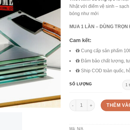
Nhật với điểm vệ sinh – sạch 
bóng như mới
MUA 1 LẦN – DÙNG TRỌN 
Cam kết:
Cung cấp sản phẩm 100
Đảm bảo chất lượng, tuy
Ship COD toàn quốc, hỗ
SỐ LƯỢNG
Thớt kính cường lực GHome s
THÊM VÀ
Mã:
N/A