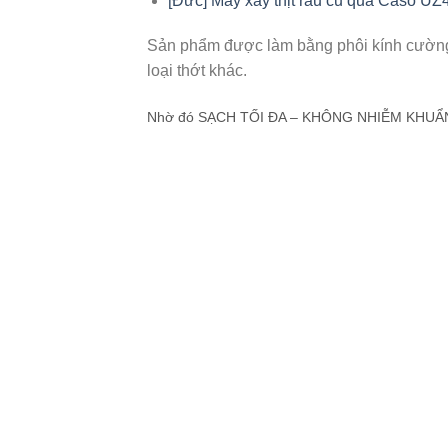
[Đức] Máy xay thịt rau củ quả Caso UZ
Sản phẩm được làm bằng phôi kính cường l
loại thớt khác.
Nhờ đó SẠCH TỐI ĐA – KHÔNG NHIỄM KHUẨN the