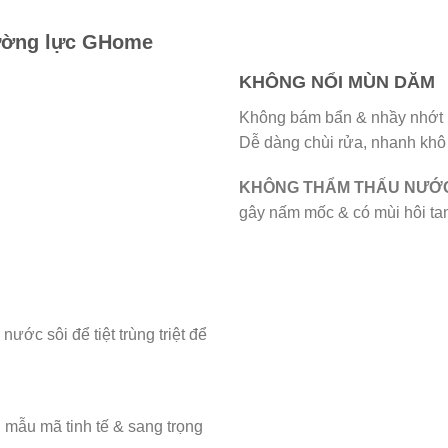
cường lực GHome
KHÔNG NỔI MÙN DĂM
Không bám bẩn & nhầy nhớt 
Dễ dàng chùi rửa, nhanh khô
KHÔNG THẨM THẤU NƯỚC
gây nấm mốc & có mùi hôi tan
nước sôi để tiệt trùng triệt để
mẫu mã tinh tế & sang trọng