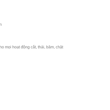
n
o mọi hoạt động cắt, thái, băm, chặt