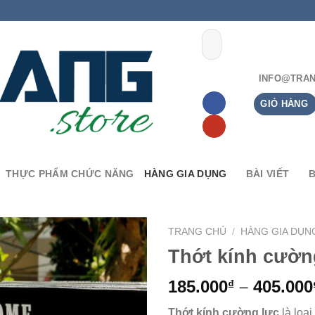
INFO@TRAN
GIỎ HÀNG
THỰC PHẨM CHỨC NĂNG
HÀNG GIA DỤNG
BÀI VIẾT
TRANG CHỦ
/
HÀNG GIA DỤN
Thớt kính cườ
185.000
–
405.000
₫
Thớt kính cường lực
là loại