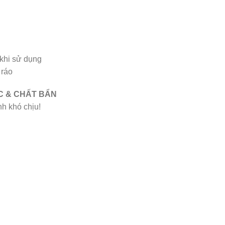
khi sử dụng
 ráo
 & CHẤT BẨN
h khó chịu!