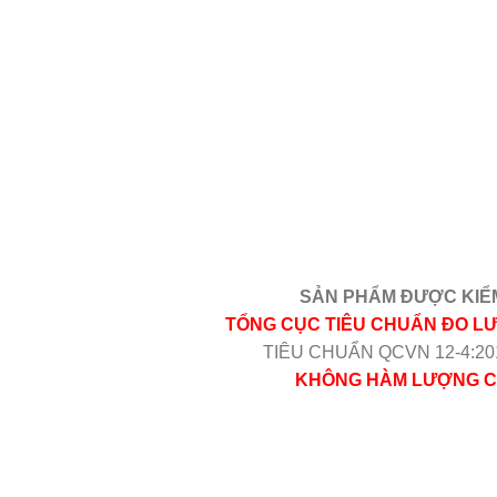
SẢN PHẨM ĐƯỢC KIỂM
TỔNG CỤC TIÊU CHUẨN ĐO 
TIÊU CHUẨN QCVN 12-4:20
KHÔNG HÀM LƯỢNG CH