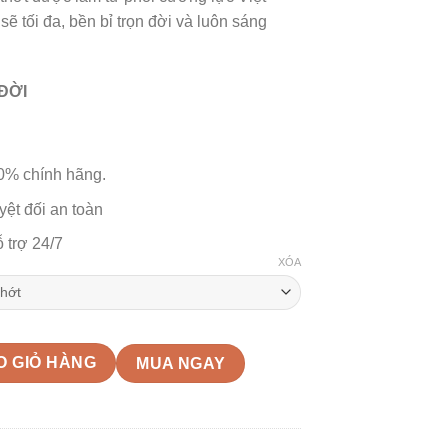
sẽ tối đa, bền bỉ trọn đời và luôn sáng
ĐỜI
% chính hãng.
ệt đối an toàn
 trợ 24/7
XÓA
ố lượng
O GIỎ HÀNG
MUA NGAY