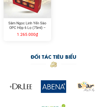
Sâm Ngọc Linh Yến Sào
OPC Hộp 6 Lọ (75ml) –
Phục Hồi Sức Khỏe, Cải
1.265.000
₫
Thiện Giấc Ngủ
ĐỐI TÁC TIÊU BIỂU