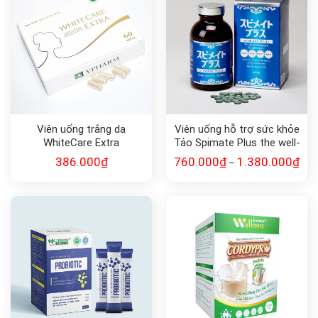
Viên uống trắng da
Viên uống hỗ trợ sức khỏe
WhiteCare Extra
Tảo Spimate Plus the well-
balanced supplement
386.000
₫
760.000
₫
1.380.000
₫
–