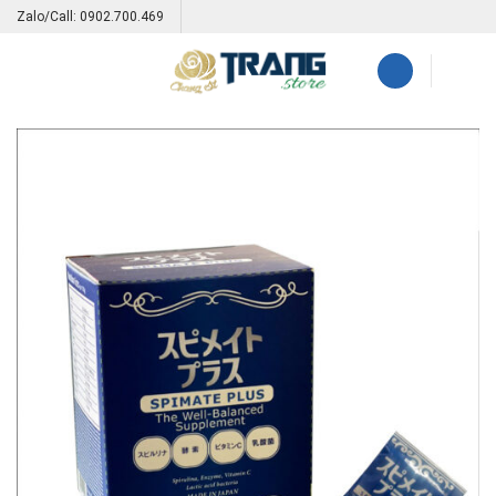
Skip
Zalo/Call: 0902.700.469
to
content