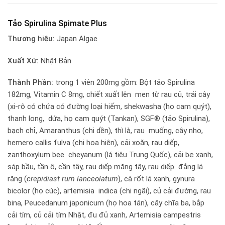
Tảo Spirulina Spimate Plus
Thương hiệu:
Japan Algae
Xuất Xứ:
Nhật Bản
Thành Phần:
trong 1 viên 200mg gồm: Bột tảo Spirulina
182mg, Vitamin C 8mg, chiết xuất lên men từ rau củ, trái cây
(xi-rô có chứa có đường loại hiếm, shekwasha (họ cam quýt),
thanh long, dứa, họ cam quýt (Tankan), SGF® (tảo Spirulina),
bạch chỉ, Amaranthus (chi dền), thì là, rau muống, cây nho,
hemero callis fulva (chi hoa hiên), cải xoăn, rau diếp,
zanthoxylum bee cheyanum (lá tiêu Trung Quốc), cải bẹ xanh,
sáp bầu, tần ô, cần tây, rau diếp măng tây, rau diếp đắng lá
răng (
crepidiast rum lanceolatum
), cà rốt lá xanh, gynura
bicolor (họ cúc), artemisia indica (chi ngãi), củ cải đường, rau
bina, Peucedanum japonicum (họ hoa tán), cây chĩa ba, bắp
cải tím, củ cải tím Nhật, đu đủ xanh, Artemisia campestris