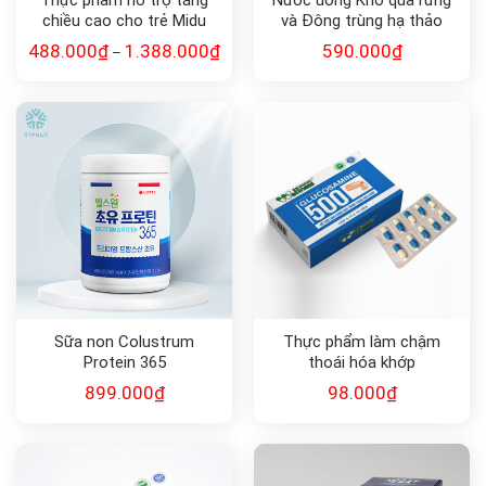
Thực phẩm hỗ trợ tăng
Nước uống Khổ qua rừng
chiều cao cho trẻ Midu
và Đông trùng hạ thảo
MenaQ7 360mcg Taller
MORE
488.000
₫
1.388.000
₫
590.000
₫
–
Sữa non Colustrum
Thực phẩm làm chậm
Protein 365
thoái hóa khớp
Glucosamine 500
899.000
₫
98.000
₫