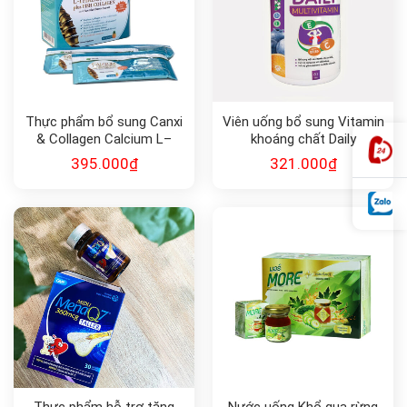
Thực phẩm bổ sung Canxi
Viên uống bổ sung Vitamin
& Collagen Calcium L–
khoáng chất Daily
Threonate Plus Fish
Multivitamin
395.000
₫
321.000
₫
Collagen and Acerola
Cherry Extract Pineapple
Flavour