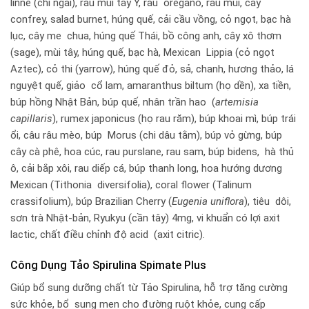
linne (chi ngải), rau mùi tây Ý, rau oregano, rau mùi, cây
confrey, salad burnet, húng quế, cải cầu vồng, cỏ ngọt, bạc hà
lục, cây me chua, húng quế Thái, bồ công anh, cây xô thơm
(sage), mùi tây, húng quế, bạc hà, Mexican Lippia (cỏ ngọt
Aztec), cỏ thi (yarrow), húng quế đỏ, sả, chanh, hương thảo, lá
nguyệt quế, giảo cổ lam, amaranthus biltum (họ dền), xa tiền,
búp hồng Nhật Bản, búp quế, nhân trần hao (
artemisia
capillaris
), rumex japonicus (họ rau răm), búp khoai mì, búp trái
ổi, câu râu mèo, búp Morus (chi dâu tằm), búp vỏ gừng, búp
cây cà phê, hoa cúc, rau purslane, rau sam, búp bidens, hà thủ
ô, cải bắp xôi, rau diếp cá, búp thanh long, hoa hướng dương
Mexican (Tithonia diversifolia), coral flower (Talinum
crassifolium), búp Brazilian Cherry (
Eugenia uniflora
), tiêu dôi,
sơn trà Nhật-bản, Ryukyu (cần tây) 4mg, vi khuẩn có lợi axit
lactic, chất điều chỉnh độ acid (axit citric).
Công Dụng Tảo Spirulina Spimate Plus
Giúp bổ sung dưỡng chất từ Tảo Spirulina, hỗ trợ tăng cường
sức khỏe, bổ sung men cho đường ruột khỏe, cung cấp