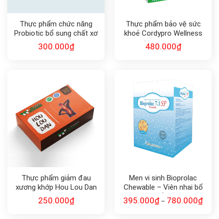
Thực phẩm chức năng
Thực phẩm bảo vệ sức
Probiotic bổ sung chất xơ
khoẻ Cordypro Wellness
và lợi khuẩn
Protein thực vật
300.000
₫
480.000
₫
Thực phẩm giảm đau
Men vi sinh Bioprolac
xương khớp Hou Lou Dan
Chewable – Viên nhai bổ
sung lợi khuẩn bảo vệ sức
250.000
₫
395.000
₫
780.000
₫
–
khỏe