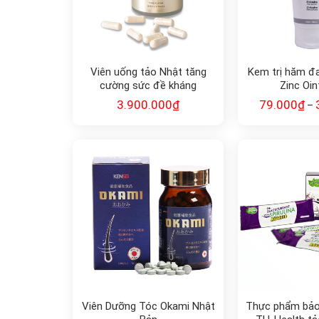
Viên uống tảo Nhật tăng
Kem trị hăm đ
cường sức đề kháng
Zinc Oi
FUCOIDAN G•DX2
3.900.000
₫
79.000
₫
–
Viên Dưỡng Tóc Okami Nhật
Thực phẩm bảo