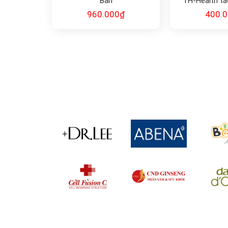
Bản
TH-Health tả
Blackcurrant w
960.000
₫
400.
Adva