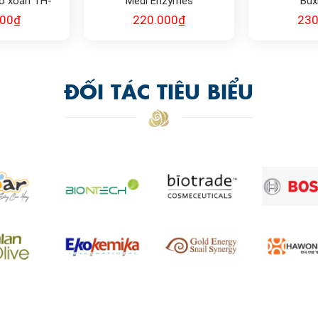
o xoắn TH-
Medi Enzymes
Bux
ith Spirulina
000
₫
220.000
₫
230
nce
ĐỐI TÁC TIÊU BIỂU