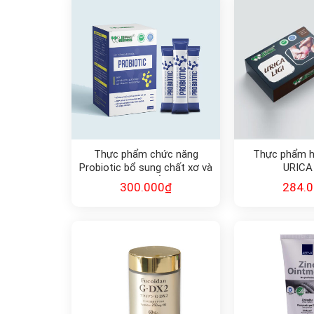
Thực phẩm chức năng
Thực phẩm h
Probiotic bổ sung chất xơ và
URICA 
lợi khuẩn
300.000
₫
284.