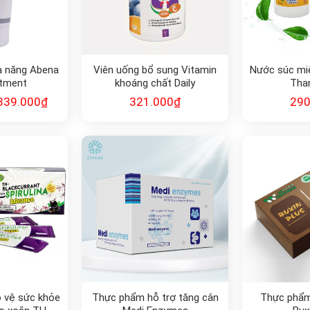
a năng Abena
Viên uống bổ sung Vitamin
Nước súc miệ
ntment
khoáng chất Daily
Tha
Multivitamin
339.000
₫
321.000
₫
290
 vệ sức khỏe
Thực phẩm hỗ trợ tăng cân
Thực phẩm