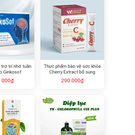
trợ trí nhớ tuần
Thực phẩm bảo vệ sức khỏe
o Ginkosof
Cherry Extract bổ sung
Vitamin C
.000
₫
290.000
₫