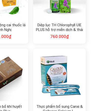
ng cai thuốc lá
Diệp lục TH Chlorophyll UIE
nh Nghị
PLUS hỗ trợ miễn dịch & thải
độc (500ml)
.000
₫
760.000
₫
 bổ khí huyết
Thực phẩm bổ sung Canxi &