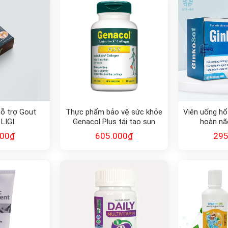
ỗ trợ Gout
Thực phẩm bảo vệ sức khỏe
Viên uống hổ 
LIGI
Genacol Plus tái tạo sụn
hoàn nã
khớp (90v)
000
₫
605.000
₫
295