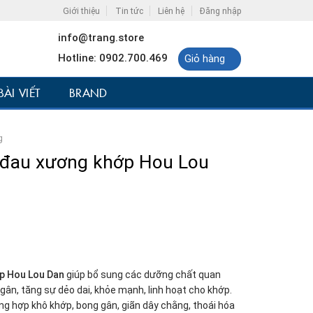
Giới thiệu
Tin tức
Liên hệ
Đăng nhập
info@trang.store
Hotline: 0902.700.469
Giỏ hàng
BÀI VIẾT
BRAND
g
đau xương khớp Hou Lou
p Hou Lou Dan
giúp bổ sung các dưỡng chất quan
gân, tăng sự dẻo dai, khỏe mạnh, linh hoạt cho khớp.
ng hợp khô khớp, bong gân, giãn dây chằng, thoái hóa