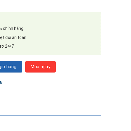
 chính hãng.
̣t đối an toàn
rợ 24/7
ớp Hou Lou Dan số lượng
iỏ hàng
Mua ngay
ng