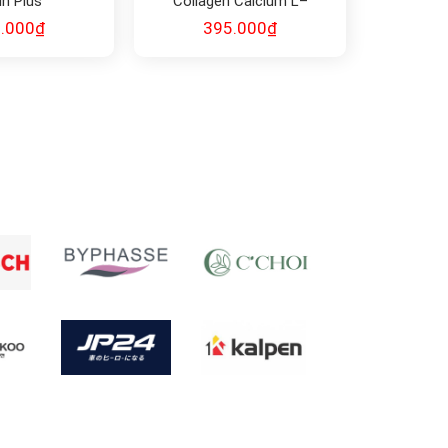
in Plus
Collagen Calcium L–
Threonate Plus Fish
.000
₫
395.000
₫
Collagen and Acerola Cherry
Extract Pineapple Flavour