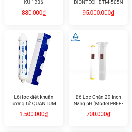
KU 1206
BIONTECH BTM-505N
880.000
₫
95.000.000
₫
Lõi lọc diệt khuẩn
Bộ Lọc Chặn 20 Inch
lượng tử QUANTUM
Nâng pH (Model PREF-
DISINFECTION F-QD10
PH-20) – Giải Pháp Cho
1.500.000
₫
700.000
₫
Nước Axit