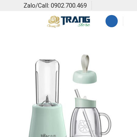
Skip
Zalo/Call: 0902.700.469
to
content