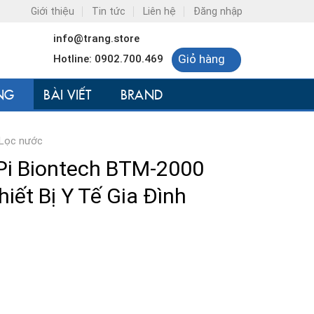
Giới thiệu
Tin tức
Liên hệ
Đăng nhập
info@trang.store
Giỏ hàng
Hotline: 0902.700.469
NG
BÀI VIẾT
BRAND
Lọc nước
Pi Biontech BTM-2000
iết Bị Y Tế Gia Đình