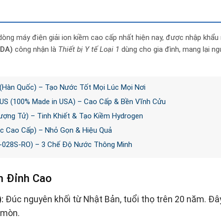
dòng máy điện giải ion kiềm cao cấp nhất hiện nay, được nhập khẩ
FDA)
công nhận là
Thiết bị Y tế Loại 1
dùng cho gia đình, mang lại n
 (Hàn Quốc) – Tạo Nước Tốt Mọi Lúc Mọi Nơi
S (100% Made in USA) – Cao Cấp & Bền Vĩnh Cửu
ợng Tử) – Tinh Khiết & Tạo Kiềm Hydrogen
c Cao Cấp) – Nhỏ Gọn & Hiệu Quả
-028S-RO) – 3 Chế Độ Nước Thông Minh
h Đỉnh Cao
:
Đúc nguyên khối từ Nhật Bản, tuổi thọ trên 20 năm. Đây
 mòn.