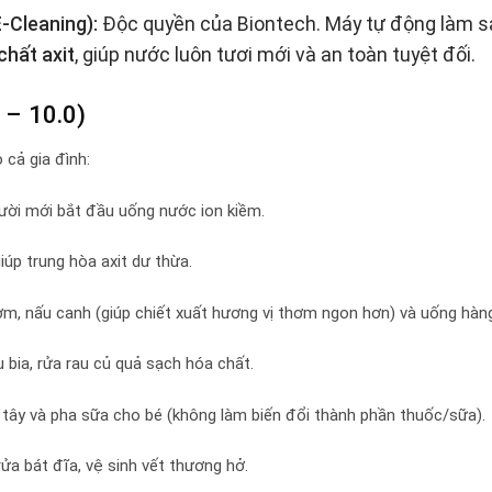
-Cleaning):
Độc quyền của Biontech. Máy tự động làm 
chất axit
, giúp nước luôn tươi mới và an toàn tuyệt đối.
 – 10.0)
cả gia đình:
ười mới bắt đầu uống nước ion kiềm.
úp trung hòa axit dư thừa.
m, nấu canh (giúp chiết xuất hương vị thơm ngon hơn) và uống hàng
bia, rửa rau củ quả sạch hóa chất.
ây và pha sữa cho bé (không làm biến đổi thành phần thuốc/sữa).
ửa bát đĩa, vệ sinh vết thương hở.