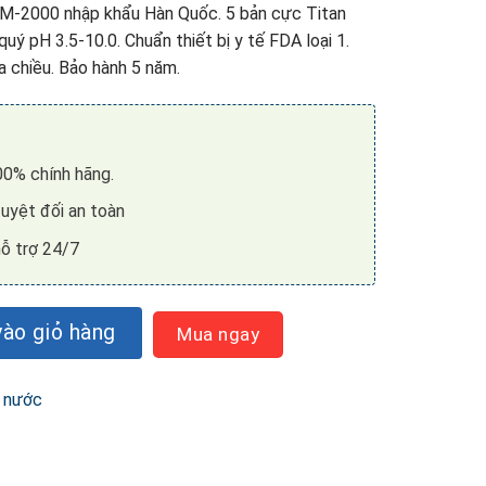
M-2000 nhập khẩu Hàn Quốc. 5 bản cực Titan
quý pH 3.5-10.0. Chuẩn thiết bị y tế FDA loại 1.
 chiều. Bảo hành 5 năm.
0% chính hãng.
uyệt đối an toàn
ỗ trợ 24/7
TM-2000 (Hàn Quốc) - Thiết Bị Y Tế Gia Đình số lượng
ào giỏ hàng
Mua ngay
 nước