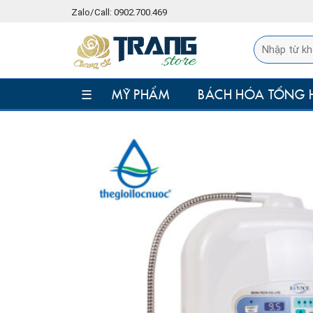
Skip
Zalo/Call: 0902.700.469
to
content
☰
MỸ PHẨM
BÁCH HÓA TỔNG 