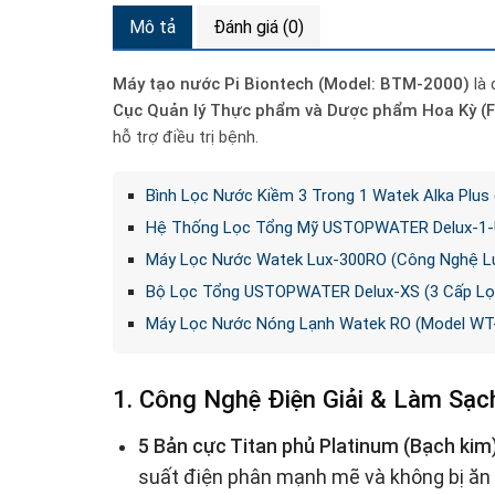
Mô tả
Đánh giá (0)
Máy tạo nước Pi Biontech (Model: BTM-2000)
là 
Cục Quản lý Thực phẩm và Dược phẩm Hoa Kỳ (
hỗ trợ điều trị bệnh.
Bình Lọc Nước Kiềm 3 Trong 1 Watek Alka Plus
Hệ Thống Lọc Tổng Mỹ USTOPWATER Delux-1-U
Máy Lọc Nước Watek Lux-300RO (Công Nghệ Lư
Bộ Lọc Tổng USTOPWATER Delux-XS (3 Cấp Lọ
Máy Lọc Nước Nóng Lạnh Watek RO (Model WT
1. Công Nghệ Điện Giải & Làm Sạc
5 Bản cực Titan phủ Platinum (Bạch kim)
suất điện phân mạnh mẽ và không bị ăn