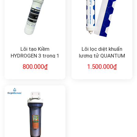
Lõi tạo Kiềm
Lõi lọc diệt khuẩn
HYDROGEN 3 trong 1
lượng tử QUANTUM
(HYDRO-PH FILTER) FK-
DISINFECTION F-QD10
800.000
₫
1.500.000
₫
HYDRO11