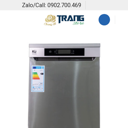
Skip
Zalo/Call: 0902.700.469
to
content