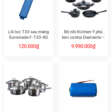
Lõi lọc T33 sau màng
Bộ nồi KUchen Ý phủ
Euromade F-T33-XD
kim cương Diamante –
Set 5 món
120.000
₫
9.990.000
₫