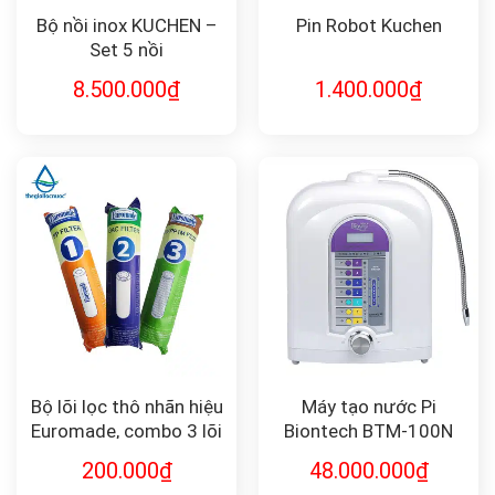
Bộ nồi inox KUCHEN –
Pin Robot Kuchen
Set 5 nồi
8.500.000
₫
1.400.000
₫
Bộ lõi lọc thô nhãn hiệu
Máy tạo nước Pi
Euromade, combo 3 lõi
Biontech BTM-100N
F-Combo1-2-3
200.000
₫
48.000.000
₫