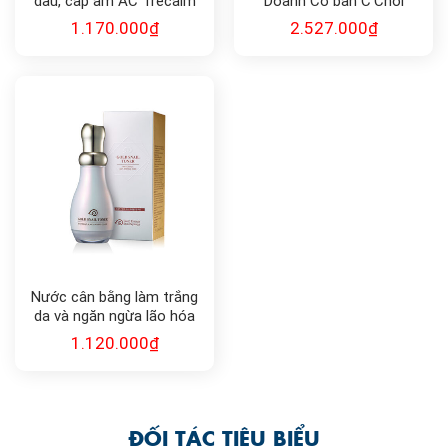
dầu, cấp ẩm AC Trecalm
Doanh Cơ bản C’Choi
Cell Fushion C
1.170.000
₫
2.527.000
₫
Nước cân bằng làm trắng
da và ngăn ngừa lão hóa
Gold Snail Toner 130ml
1.120.000
₫
ĐỐI TÁC TIÊU BIỂU