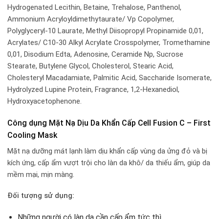
Hydrogenated Lecithin, Betaine, Trehalose, Panthenol,
Ammonium Acryloyldimethytaurate/ Vp Copolymer,
Polyglyceryl-10 Laurate, Methyl Diisopropyl Propinamide 0,01,
Acrylates/ C10-30 Alkyl Acrylate Crosspolymer, Tromethamine
0,01, Disodium Edta, Adenosine, Ceramide Np, Sucrose
Stearate, Butylene Glycol, Cholesterol, Stearic Acid,
Cholesteryl Macadamiate, Palmitic Acid, Saccharide Isomerate,
Hydrolyzed Lupine Protein, Fragrance, 1,2-Hexanediol,
Hydroxyacetophenone.
Công dụng Mặt Nạ Dịu Da Khẩn Cấp Cell Fusion C – First
Cooling Mask
Mặt nạ dưỡng mát lạnh làm dịu khẩn cấp vùng da ửng đỏ và bị
kích ứng, cấp ẩm vượt trội cho làn da khô/ da thiếu ẩm, giúp da
mềm mại, mịn màng.
Đối tượng sử dụng:
Những người có làn da cần cấp ẩm tức thì.