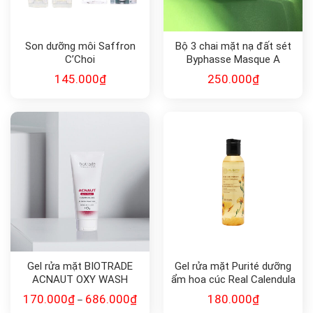
Son dưỡng môi Saffron
Bộ 3 chai mặt nạ đất sét
C’Choi
Byphasse Masque A
L’Argile 150ml
145.000
₫
250.000
₫
Gel rửa mặt BIOTRADE
Gel rửa mặt Purité dưỡng
ACNAUT OXY WASH
ẩm hoa cúc Real Calendula
CLEANSING GEL
Gentle Hydrating Cleansing
170.000
₫
686.000
₫
180.000
₫
–
Gel