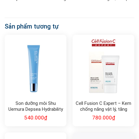
Sản phẩm tương tự
Son dưỡng môi Shu
Cell Fusion C Expert – Kem
Uemura Depsea Hydrability
chống nắng vật lý, tăng
Moisturizing Lip Balm 15ml
cường hàng rào bảo vệ da
540.000
₫
780.000
₫
Mild Care Suncream SPF
50+/ PA++++