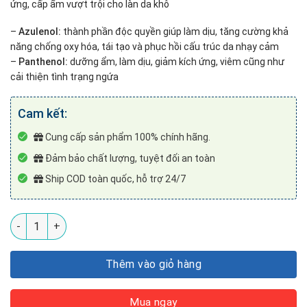
ứng, cấp ẩm vượt trội cho làn da khô
–
Azulenol:
thành phần độc quyền giúp làm dịu, tăng cường khả
năng chống oxy hóa, tái tạo và phục hồi cấu trúc da nhạy cảm
–
Panthenol:
dưỡng ẩm, làm dịu, giảm kích ứng, viêm cũng như
cải thiện tình trạng ngứa
Cam kết:
Cung cấp sản phẩm 100% chính hãng.
Đảm bảo chất lượng, tuyệt đối an toàn
Ship COD toàn quốc, hỗ trợ 24/7
Mặt Nạ Dịu Da Khẩn Cấp Cell Fusion C – First Cooling Mask (
Thêm vào giỏ hàng
Mua ngay