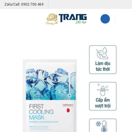
Skip
Zalo/Call: 0902.700.469
to
content