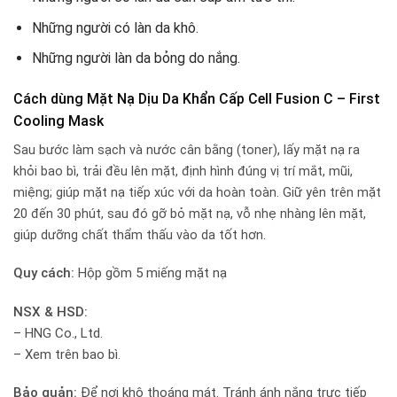
Những người có làn da khô.
Những người làn da bỏng do nắng.
Cách dùng Mặt Nạ Dịu Da Khẩn Cấp Cell Fusion C – First
Cooling Mask
Sau bước làm sạch và nước cân bằng (toner), lấy mặt nạ ra
khỏi bao bì, trải đều lên mặt, định hình đúng vị trí mắt, mũi,
miệng; giúp mặt nạ tiếp xúc với da hoàn toàn. Giữ yên trên mặt
20 đến 30 phút, sau đó gỡ bỏ mặt nạ, vỗ nhẹ nhàng lên mặt,
giúp dưỡng chất thẩm thấu vào da tốt hơn.
Quy cách:
Hộp gồm 5 miếng mặt nạ
NSX & HSD:
– HNG Co., Ltd.
– Xem trên bao bì.
Bảo quản:
Để nơi khô thoáng mát. Tránh ánh nắng trực tiếp