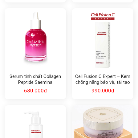
Serum tinh chất Collagen
Cell Fusion C Expert – Kem
Peptide Saemina
chống nắng bảo vệ, tái tạo
da Rejuve Sunscreen 100
680.000
₫
990.000
₫
SPF50+, PA++++