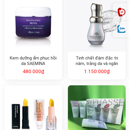
Kem dưỡng ẩm phục hồi
Tinh chất đậm đặc trị
da SAEMINA
nám, trắng da và ngăn
REVITALIZING SIGNAL
ngừa lão hóa Gold Snail
480.000
₫
1.150.000
₫
Essence 45ml