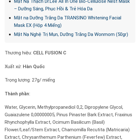
Mặt Nạ Thạch Dr.Lee All In One Bio-Cellulose Nest Mask
– Dưỡng Sáng, Phục Hồi & Trẻ Hóa Da
Mặt nạ Dưỡng Trắng Da TRANSINO Whitening Facial
Mask EX (Hộp 4 Miếng)
Mặt Nạ Nghệ Trị Mụn, Dưỡng Trắng Da Wonmom (50gr)
Thương hiệu:
CELL FUSION C
Xuất xứ:
Hàn Quốc
Trọng lượng: 27g/ miếng
Thành phần:
Water, Glycerin, Methylpropanediol 0,2, Dipropylene Glycol,
Guaiazulene 0,00000005, Pinus Pinaster Bark Extract, Fraxinus
Rhynchophylla Extract, Ocimum Basilicum (Basil)
Flower/Leaf/Stem Extract, Chamomilla Recutita (Matricaria)
Extract, Chrysanthemum Parthenium (Feverfew) Extract,