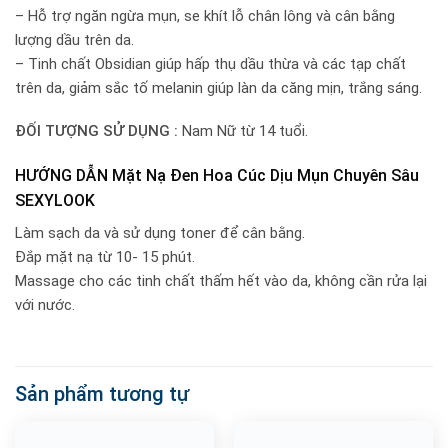
– Hỗ trợ ngăn ngừa mụn, se khít lỗ chân lông và cân bằng
lượng dầu trên da.
– Tinh chất Obsidian giúp hấp thụ dầu thừa và các tạp chất
trên da, giảm sắc tố melanin giúp làn da căng mịn, trắng sáng.
ĐỐI TƯỢNG SỬ DỤNG :
Nam Nữ từ 14 tuổi.
HƯỚNG DẪN Mặt Nạ Đen Hoa Cúc Dịu Mụn Chuyên Sâu
SEXYLOOK
Làm sạch da và sử dụng toner để cân bằng.
Đắp mặt nạ từ 10- 15 phút.
Massage cho các tinh chất thấm hết vào da, không cần rửa lại
với nước.
Sản phẩm tương tự