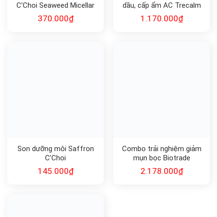
C’Choi Seaweed Micellar
dầu, cấp ẩm AC Trecalm
Water
Cell Fushion C
370.000
₫
1.170.000
₫
Son dưỡng môi Saffron
Combo trải nghiệm giảm
C’Choi
mụn bọc Biotrade
145.000
₫
2.178.000
₫