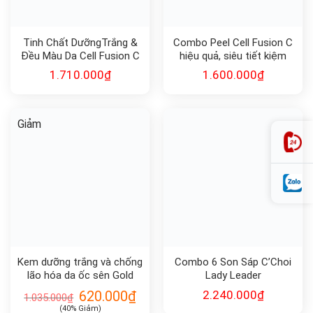
Tinh Chất DưỡngTrắng &
Combo Peel Cell Fusion C
Đều Màu Da Cell Fusion C
hiệu quả, siêu tiết kiệm
Expert WhiteCure
1.710.000
₫
1.600.000
₫
Vta.CEB12 Effector
Giảm
Kem dưỡng trắng và chống
Combo 6 Son Sáp C’Choi
lão hóa da ốc sên Gold
Lady Leader
Energy Snail Synergy Gold
620.000
₫
2.240.000
₫
1.035.000
₫
Snail Cream 50ml
(40% Giảm)