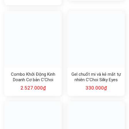
Combo Khởi Động Kinh
Gel chuốt mi và kẻ mắt tự
Doanh Cơ bản C’Choi
nhiên C’Choi Silky Eyes
Mascara & Eyeliner
2.527.000
₫
330.000
₫