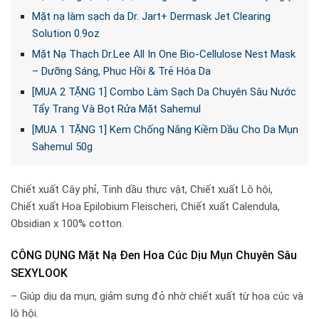
Mặt nạ làm sạch da Dr. Jart+ Dermask Jet Clearing
Solution 0.9oz
Mặt Nạ Thạch Dr.Lee All In One Bio-Cellulose Nest Mask
– Dưỡng Sáng, Phục Hồi & Trẻ Hóa Da
[MUA 2 TẶNG 1] Combo Làm Sạch Da Chuyên Sâu Nước
Tẩy Trang Và Bọt Rửa Mặt Sahemul
[MUA 1 TẶNG 1] Kem Chống Nắng Kiềm Dầu Cho Da Mụn
Sahemul 50g
Chiết xuất Cây phỉ, Tinh dầu thực vật, Chiết xuất Lô hội,
Chiết xuất Hoa Epilobium Fleischeri, Chiết xuất Calendula,
Obsidian x 100% cotton.
CÔNG DỤNG Mặt Nạ Đen Hoa Cúc Dịu Mụn Chuyên Sâu
SEXYLOOK
– Giúp dịu da mụn, giảm sưng đỏ nhờ chiết xuất từ hoa cúc và
lô hội.