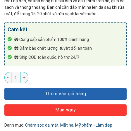
mặt nạ đen, có khả năng hút bụi bẩn và dầu thừa trên da, giúp da
sạch và thông thoáng. Bạn chỉ cần đắp mặt nạ lên da sau khi rửa
mặt, để trong 15-20 phút và rửa sạch lại với nước.
Cam kết:
Cung cấp sản phẩm 100% chính hãng.
Đảm bảo chất lượng, tuyệt đối an toàn
Ship COD toàn quốc, hỗ trợ 24/7
Mặt Nạ Đen Hoa Cúc Dịu Mụn Chuyên Sâu SEXYLOOK số lượn
Thêm vào giỏ hàng
Mua ngay
Danh mục:
Chăm sóc da mặt
,
Mặt nạ
,
Mỹ phẩm - Làm đẹp