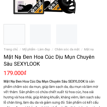
Trang chủ
/
Mỹ phẩm - Làm đẹp
/
Chăm sóc da mặt
/
Mặt nạ
Mặt Nạ Đen Hoa Cúc Dịu Mụn Chuyên
Sâu SEXYLOOK
179.000
₫
Mặt Nạ Đen Hoa Cúc Dịu Mụn Chuyên Sâu SEXYLOOK
là sản
phẩm chăm sóc da mụn, giúp làm sạch da, dịu mụn và làm mờ
vết thâm. Sản phẩm có chứa chiết xuất từ hoa cúc, hoa oải
hương và hoa nhài, giúp kháng khuẩn, kháng viêm, làm sạch sâu
lỗ chân lông, làm dịu da và giảm sưng đỏ. Sản phẩm có kết cấu