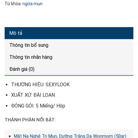
Từ khóa:
ngừa mụn
Mô tả
Thông tin bổ sung
Thông tin nhãn hàng
Đánh giá (0)
THƯƠNG HIỆU: SEXYLOOK
XUẤT XỨ: ĐÀI LOAN
ĐÓNG GÓI: 5 Miếng/ Hộp
THÀNH PHẦN NỔI BẬT:
Mặt Nạ Nghệ Trị Mụn, Dưỡng Trắng Da Wonmom (50gr)