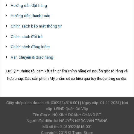
Hướng dẫn đặt hàng
Hướng dẫn thanh toán
Chính sách bảo mật thông tin
Chính sách đổi trả
Chính sách đồng kiểm
Vận chuyển & Giao hàng
Lưu ý: * Chúng tôi cam kết sản phẩm chính hãng có nguồn gốc rõ ràng và
hợp pháp.
Các sản phẩm Mỹ phẩm sẽ có hiệu quả tùy thuộc từng cơ địa.
Giấy phép kinh doanh số: 0309224816-001 | Ngày cấp: 01-11-2023 | Nơi
cấp: UBND Quận Gò Vấp
Tên đơn vị: HỘ KINH DOANH CHANG ST
Người đại diện: bà NGUYỄN NGỌC VÂN TRANG
Mã số thuế: 0309224816-001
Copyright 2019 ©
Trang Store