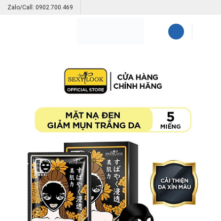
Skip
Zalo/Call: 0902.700.469
to
content