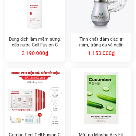
Dung dịch làm mềm sừng,
Tinh chất đậm đặc trị
cấp nước Cell Fusion C
nám, trắng da và ngăn
Expert TA TONING
ngừa lão hóa Gold Snail
2.190.000
₫
1.150.000
₫
BOOSTER
Essence 45ml
Combo Peel Cell Fusion C
Mặt nạ Missha Airy Fit