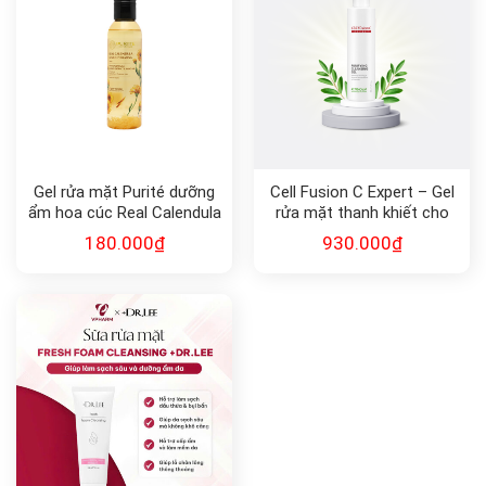
Gel rửa mặt Purité dưỡng
Cell Fusion C Expert – Gel
ẩm hoa cúc Real Calendula
rửa mặt thanh khiết cho
Gentle Hydrating Cleansing
làn da dầu mụn
180.000
₫
930.000
₫
Gel
AC.Treacalm Purifying
Cleansing Gel