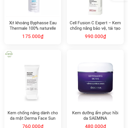
Xịt khoáng Byphasse Eau
Cell Fusion C Expert – Kem
Thermale 100% naturelle
chống nắng bảo vệ, tái tạo
300ml
da Rejuve Sunscreen 100
175.000
₫
990.000
₫
SPF50+, PA++++
Kem chống nắng dành cho
Kem dưỡng ẩm phục hồi
da mặt Derma Face Sun
da SAEMINA
Cream SPF 50+ và
REVITALIZING SIGNAL
760.000
₫
480.000
₫