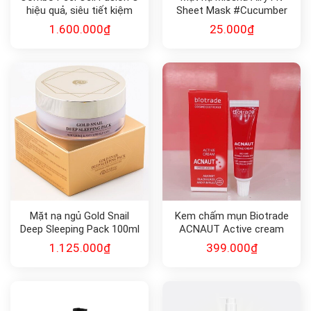
hiệu quả, siêu tiết kiệm
Sheet Mask #Cucumber
19gr
1.600.000
₫
25.000
₫
Mặt nạ ngủ Gold Snail
Kem chấm mụn Biotrade
Deep Sleeping Pack 100ml
ACNAUT Active cream
15ml
1.125.000
₫
399.000
₫