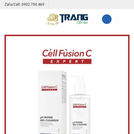
Skip
Zalo/Call: 0902.700.469
to
content