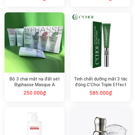
PA++++
Bộ 3 chai mặt nạ đất sét
Tinh chất dưỡng mắt 3 tác
Byphasse Masque A
động C’Choi Triple Effect
L’Argile 150ml
Eye Serum
250.000
₫
585.000
₫