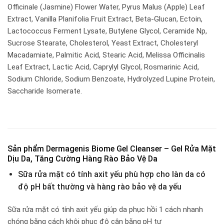
Officinale (Jasmine) Flower Water, Pyrus Malus (Apple) Leaf
Extract, Vanilla Planifolia Fruit Extract, Beta-Glucan, Ectoin,
Lactococcus Ferment Lysate, Butylene Glycol, Ceramide Np,
Sucrose Stearate, Cholesterol, Yeast Extract, Cholesteryl
Macadamiate, Palmitic Acid, Stearic Acid, Melissa Officinalis
Leaf Extract, Lactic Acid, Caprylyl Glycol, Rosmarinic Acid,
Sodium Chloride, Sodium Benzoate, Hydrolyzed Lupine Protein,
Saccharide Isomerate.
Sản phẩm Dermagenis Biome Gel Cleanser –
Gel Rửa Mặt
Dịu Da, Tăng Cường Hàng Rào Bảo Vệ Da
Sữa rửa mặt có tính axit yếu phù hợp cho làn da có
độ pH bất thường và hàng rào bảo vệ da yếu
Sữa rửa mặt có tính axit yếu giúp da phục hồi 1 cách nhanh
chóng bằng cách khôi phục độ cân bằng pH tự