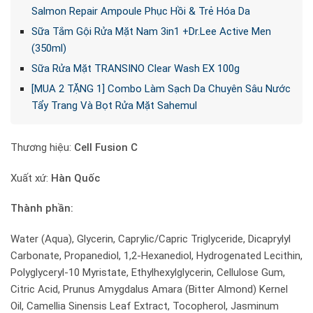
Salmon Repair Ampoule Phục Hồi & Trẻ Hóa Da
Sữa Tắm Gội Rửa Mặt Nam 3in1 +Dr.Lee Active Men
(350ml)
Sữa Rửa Mặt TRANSINO Clear Wash EX 100g
[MUA 2 TẶNG 1] Combo Làm Sạch Da Chuyên Sâu Nước
Tẩy Trang Và Bọt Rửa Mặt Sahemul
Thương hiệu:
Cell Fusion C
Xuất xứ:
Hàn Quốc
Thành phần:
Water (Aqua), Glycerin, Caprylic/Capric Triglyceride, Dicaprylyl
Carbonate, Propanediol, 1,2-Hexanediol, Hydrogenated Lecithin,
Polyglyceryl-10 Myristate, Ethylhexylglycerin, Cellulose Gum,
Citric Acid, Prunus Amygdalus Amara (Bitter Almond) Kernel
Oil, Camellia Sinensis Leaf Extract, Tocopherol, Jasminum