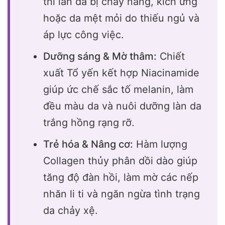
thì làn da bị cháy nắng, kích ứng
hoặc da mệt mỏi do thiếu ngủ và
áp lực công việc.
Dưỡng sáng & Mờ thâm:
Chiết
xuất Tổ yến kết hợp Niacinamide
giúp ức chế sắc tố melanin, làm
đều màu da và nuôi dưỡng làn da
trắng hồng rạng rỡ.
Trẻ hóa & Nâng cơ:
Hàm lượng
Collagen thủy phân dồi dào giúp
tăng độ đàn hồi, làm mờ các nếp
nhăn li ti và ngăn ngừa tình trạng
da chảy xệ.