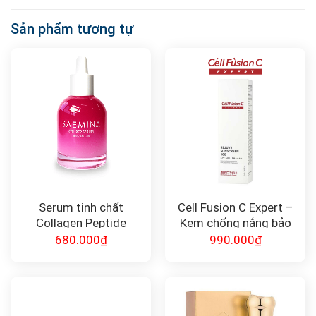
Sản phẩm tương tự
Serum tinh chất
Cell Fusion C Expert –
Collagen Peptide
Kem chống nắng bảo
Saemina
vệ, tái tạo da Rejuve
680.000
₫
990.000
₫
Sunscreen 100 SPF50+,
PA++++