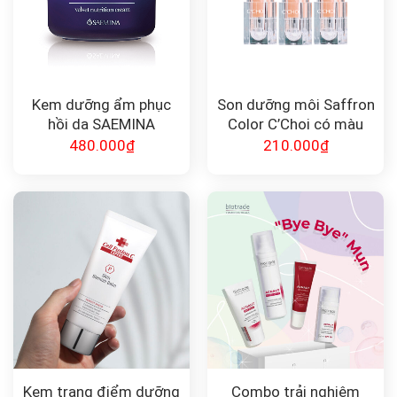
Kem dưỡng ẩm phục
Son dưỡng môi Saffron
hồi da SAEMINA
Color C’Choi có màu
REVITALIZING SIGNAL
480.000
₫
210.000
₫
Kem trang điểm dưỡng
Combo trải nghiệm