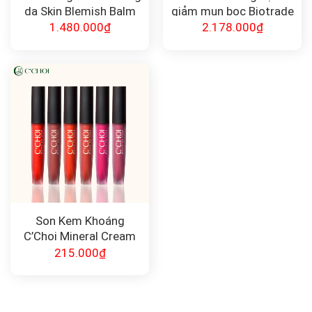
da Skin Blemish Balm
giảm mụn bọc Biotrade
Cell Fusion C
1.480.000
₫
2.178.000
₫
Son Kem Khoáng
C’Choi Mineral Cream
215.000
₫