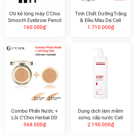
Chì kẻ lông mày C’Choi
Tinh Chất DưỡngTrắng
Smooth Eyebrow Pencil
& Đều Màu Da Cell
Fusion C Expert
160.000
₫
1.710.000
₫
WhiteCure Vta.CEB12
Effector
Combo Phấn Nước +
Dung dịch làm mềm
Lõi C’Choi Herbal DD
sừng, cấp nước Cell
Cushion
Fusion C Expert TA
568.000
₫
2.190.000
₫
TONING BOOSTER