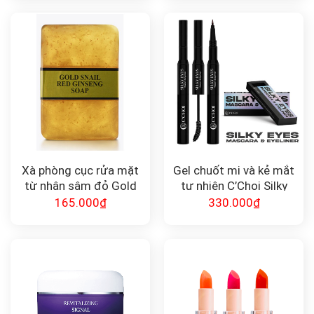
Xà phòng cục rửa mặt
Gel chuốt mi và kẻ mắt
từ nhân sâm đỏ Gold
tự nhiên C’Choi Silky
Snail Red Ginseng Soap
Eyes Mascara &
165.000
₫
330.000
₫
90g
Eyeliner