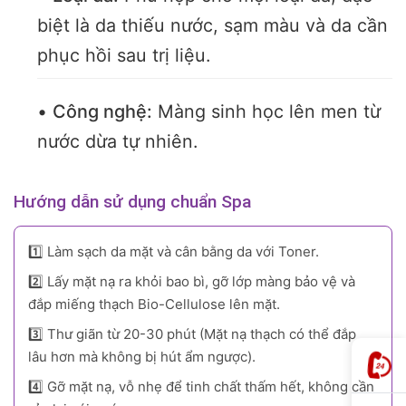
biệt là da thiếu nước, sạm màu và da cần
phục hồi sau trị liệu.
•
Công nghệ:
Màng sinh học lên men từ
nước dừa tự nhiên.
Hướng dẫn sử dụng chuẩn Spa
1️⃣ Làm sạch da mặt và cân bằng da với Toner.
2️⃣ Lấy mặt nạ ra khỏi bao bì, gỡ lớp màng bảo vệ và
đắp miếng thạch Bio-Cellulose lên mặt.
3️⃣ Thư giãn từ 20-30 phút (Mặt nạ thạch có thể đắp
lâu hơn mà không bị hút ẩm ngược).
4️⃣ Gỡ mặt nạ, vỗ nhẹ để tinh chất thấm hết, không cần