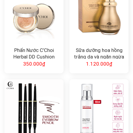
Phấn Nước C’Choi
Sữa dưỡng hoa hồng
Herbal DD Cushion
trắng da và ngăn ngừa
lão hóa Gold Snail
350.000
₫
1.120.000
₫
Emulsion Energy 130ml