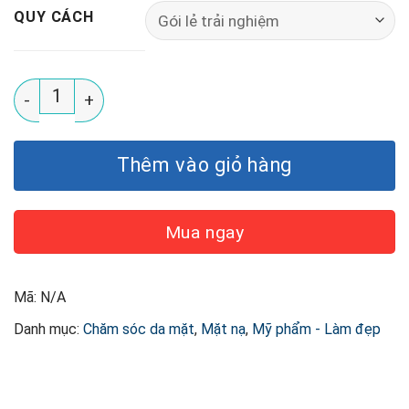
QUY CÁCH
Mặt Nạ Thạch Dr.Lee All In One Bio-Cellulose Nest 
Thêm vào giỏ hàng
Mua ngay
Mã:
N/A
Danh mục:
Chăm sóc da mặt
,
Mặt nạ
,
Mỹ phẩm - Làm đẹp