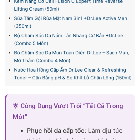
Kem Nâng Cơ Cell Fusion C Expert Time Reverse
Lifting Cream (50ml)
Sữa Tắm Gội Rửa Mặt Nam 3in1 +Dr.Lee Active Men
(350ml)
Bộ Chăm Sóc Da Nám Tàn Nhang Cơ Bản +Dr.Lee
(Combo 5 Món)
Bộ Chăm Sóc Da Mụn Toàn Diện Dr.Lee – Sạch Mụn,
Mờ Thâm (Combo 4 Món)
Nước Hoa Hồng Cấp Ẩm Dr.Lee Clear & Refreshing
Toner – Cân Bằng pH & Se Khít Lỗ Chân Lông (150ml)
🌟 Công Dụng Vượt Trội “Tất Cả Trong
Một”
Phục hồi da cấp tốc:
Làm dịu tức