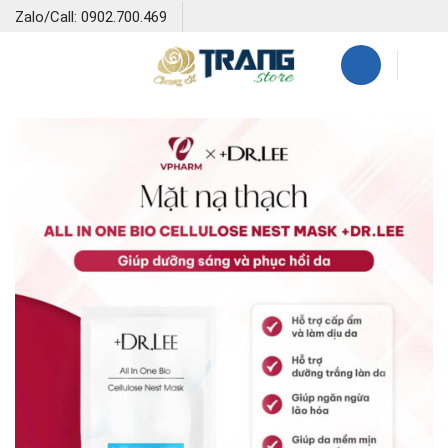
Skip
Zalo/Call: 0902.700.469
to
content