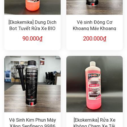
[Ekokemika] Dung Dịch
Vệ sinh Động Cơ
Bọt Tuyết Rửa Xe BIO
Khoang Máy Khoang
FOAM ACTIVE
Nhớt Senfineco 9991
90.000
₫
200.000
₫
Vệ Sinh Kim Phun Máy
[Ekokemika] Rửa Xe
Xăng Senfineco 9986
Không Chạm Xe Tải,