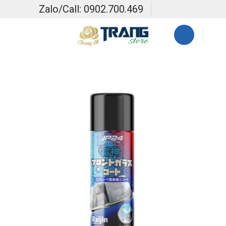
Skip
Zalo/Call: 0902.700.469
to
content