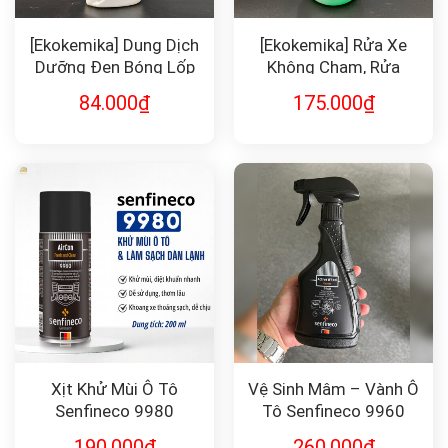
[Ekokemika] Dung Dịch
[Ekokemika] Rửa Xe
Dưỡng Đen Bóng Lốp
Không Chạm, Rửa
X-TIRE
Khoang Động Cơ BIO35
84.000
₫
175.000
₫
1L
Xịt Khử Mùi Ô Tô
Vệ Sinh Mâm – Vành Ô
Senfineco 9980
Tô Senfineco 9960
190.000
₫
260.000
₫