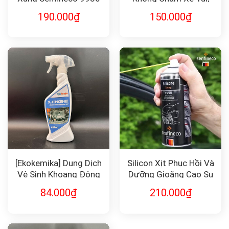
Khách TURBO X12 1L
190.000
₫
150.000
₫
[Ekokemika] Dung Dịch
Silicon Xịt Phục Hồi Và
Vệ Sinh Khoang Động
Dưỡng Gioăng Cao Su
Cơ X-Engine
Cửa Ô Tô Senfineco
84.000
₫
210.000
₫
9990