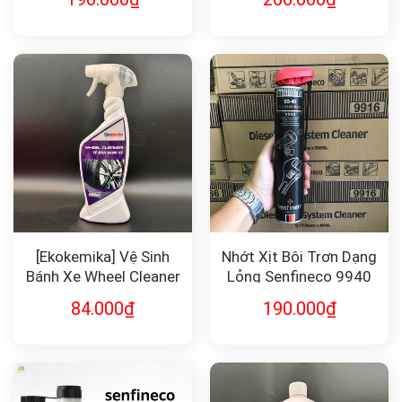
[Ekokemika] Vệ Sinh
Nhớt Xịt Bôi Trơn Dạng
Bánh Xe Wheel Cleaner
Lỏng Senfineco 9940
84.000
₫
190.000
₫