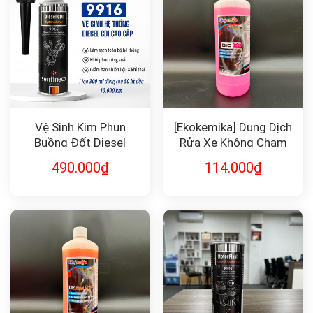
Vệ Sinh Kim Phun
[Ekokemika] Dung Dịch
Buồng Đốt Diesel
Rửa Xe Không Chạm
Senfineco 9916
BIO20 1L
490.000
₫
114.000
₫