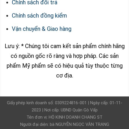
Chính sách đổi trả
Chính sách đồng kiểm
Vận chuyển & Giao hàng
Lưu ý: * Chúng tôi cam kết sản phẩm chính hãng
có nguồn gốc rõ ràng và hợp pháp.
Các sản
phẩm Mỹ phẩm sẽ có hiệu quả tùy thuộc từng
cơ địa.
Giấy phép kinh doanh số: 0309224816-001 | Ngày cấp: 01-11-
2023 | Nơi cấp: UBND Quận Gò Vấp
Tên đơn vị: HỘ KINH DOANH CHANG ST
Người đại diện: bà NGUYỄN NGỌC VÂN TRANG