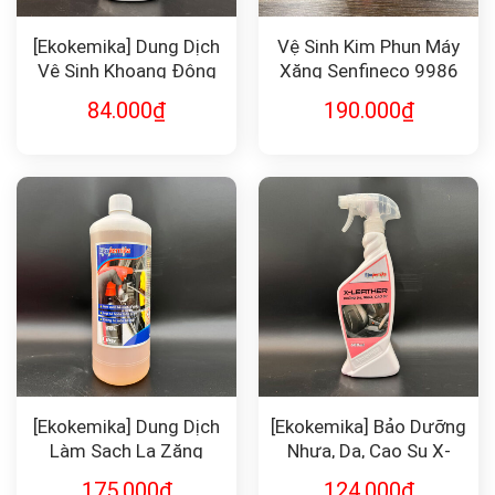
[Ekokemika] Dung Dịch
Vệ Sinh Kim Phun Máy
Vệ Sinh Khoang Động
Xăng Senfineco 9986
Cơ X-Engine
84.000
₫
190.000
₫
[Ekokemika] Dung Dịch
[Ekokemika] Bảo Dưỡng
Làm Sạch La Zăng
Nhựa, Da, Cao Su X-
Perlega 1L
Leather
175.000
₫
124.000
₫