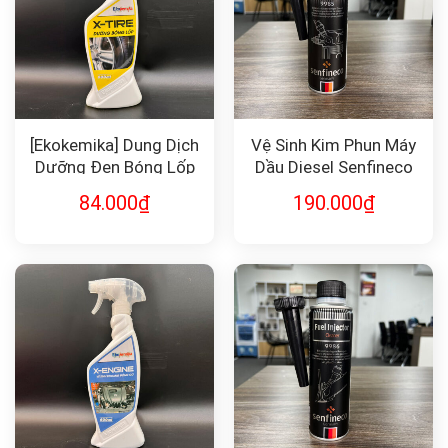
[Ekokemika] Dung Dịch
Vệ Sinh Kim Phun Máy
Dưỡng Đen Bóng Lốp
Dầu Diesel Senfineco
X-TIRE
9985
84.000
₫
190.000
₫