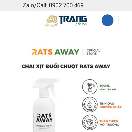
Skip
Zalo/Call: 0902.700.469
to
content