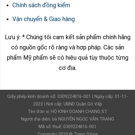
Chính sách đồng kiểm
Vận chuyển & Giao hàng
Lưu ý: * Chúng tôi cam kết sản phẩm chính hãng
có nguồn gốc rõ ràng và hợp pháp.
Các sản
phẩm Mỹ phẩm sẽ có hiệu quả tùy thuộc từng
cơ địa.
Giấy phép kinh doanh số: 0309224816-001 | Ngày cấp: 01-11-
2023 | Nơi cấp: UBND Quận Gò Vấp
Tên đơn vị: HỘ KINH DOANH CHANG ST
Người đại diện: bà NGUYỄN NGỌC VÂN TRANG
Mã số thuế: 0309224816-001
Copyright 2019 ©
Trang Store