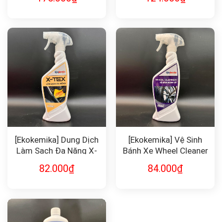
[Ekokemika] Dung Dịch
[Ekokemika] Vệ Sinh
Làm Sạch Đa Năng X-
Bánh Xe Wheel Cleaner
TEX
82.000
₫
84.000
₫