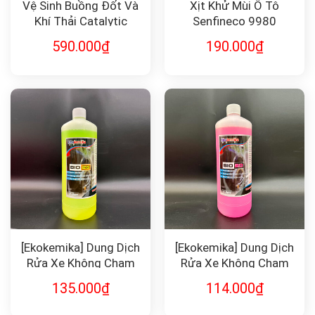
Vệ Sinh Buồng Đốt Và
Xịt Khử Mùi Ô Tô
Khí Thải Catalytic
Senfineco 9980
Senfineco 9942
590.000
₫
190.000
₫
[Ekokemika] Dung Dịch
[Ekokemika] Dung Dịch
Rửa Xe Không Chạm
Rửa Xe Không Chạm
BIO25 1L
BIO20 1L
135.000
₫
114.000
₫