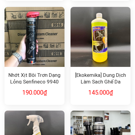
Nhớt Xịt Bôi Trơn Dạng
[Ekokemika] Dung Dịch
Lỏng Senfineco 9940
Làm Sạch Ghế Da
TEXIL 1L
190.000
₫
145.000
₫