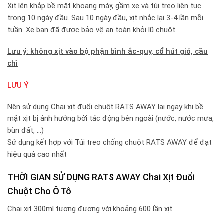
Xịt lên khắp bề mặt khoang máy, gầm xe và túi treo liên tục
trong 10 ngày đầu. Sau 10 ngày đầu, xịt nhắc lại 3-4 lần mỗi
tuần. Xe bạn đã được bảo vệ an toàn khỏi lũ chuột
Lưu ý: không xịt vào bộ phận bình ắc-quy, cổ hút gió, cầu
chì
LƯU Ý
Nên sử dụng Chai xịt đuổi chuột RATS AWAY lại ngay khi bề
mặt xịt bị ảnh hưởng bởi tác động bên ngoài (nước, nước mưa,
bùn đất, …)
Sử dụng kết hợp với Túi treo chống chuột RATS AWAY để đạt
hiệu quả cao nhất
THỜI GIAN SỬ DỤNG RATS AWAY Chai Xịt Đuổi
Chuột Cho Ô Tô
Chai xịt 300ml tương đương với khoảng 600 lần xịt