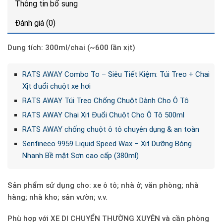
Thông tin bổ sung
Đánh giá (0)
Dung tích: 300ml/chai (~600 lần xịt)
RATS AWAY Combo To – Siêu Tiết Kiệm: Túi Treo + Chai
Xịt đuổi chuột xe hơi
RATS AWAY Túi Treo Chống Chuột Dành Cho Ô Tô
RATS AWAY Chai Xịt Đuổi Chuột Cho Ô Tô 500ml
RATS AWAY chống chuột ô tô chuyên dụng & an toàn
Senfineco 9959 Liquid Speed Wax – Xịt Dưỡng Bóng
Nhanh Bề mặt Sơn cao cấp (380ml)
Sản phẩm sử dụng cho: xe ô tô; nhà ở; văn phòng; nhà
hàng; nhà kho; sân vườn; v.v.
Phù hợp với XE DI CHUYỂN THƯỜNG XUYÊN và cần phòng