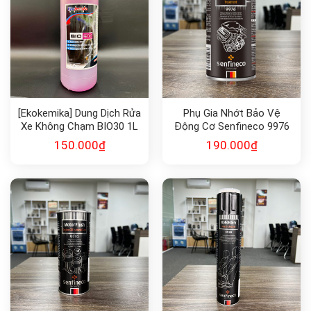
[Ekokemika] Dung Dịch Rửa
Phụ Gia Nhớt Bảo Vệ
Xe Không Chạm BIO30 1L
Động Cơ Senfineco 9976
150.000
₫
190.000
₫