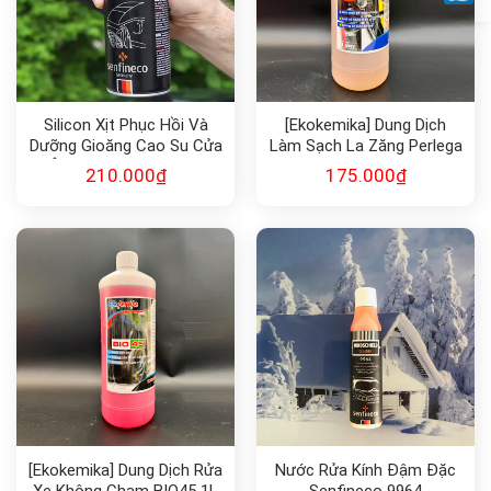
Silicon Xịt Phục Hồi Và
[Ekokemika] Dung Dịch
Dưỡng Gioăng Cao Su Cửa
Làm Sạch La Zăng Perlega
Ô Tô Senfineco 9990
1L
210.000
₫
175.000
₫
[Ekokemika] Dung Dịch Rửa
Nước Rửa Kính Đậm Đặc
Xe Không Chạm BIO45 1L
Senfineco 9964