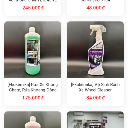
245.000
₫
48.000
₫
[Ekokemika] Rửa Xe Không
[Ekokemika] Vệ Sinh Bánh
Chạm, Rửa Khoang Động
Xe Wheel Cleaner
Cơ BIO35 1L
175.000
₫
84.000
₫