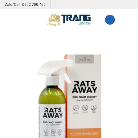
Skip
Zalo/Call: 0902.700.469
to
content