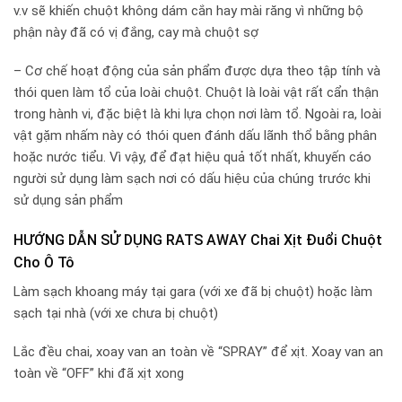
v.v sẽ khiến chuột không dám cắn hay mài răng vì những bộ
phận này đã có vị đắng, cay mà chuột sợ
– Cơ chế hoạt động của sản phẩm được dựa theo tập tính và
thói quen làm tổ của loài chuột. Chuột là loài vật rất cẩn thận
trong hành vi, đặc biệt là khi lựa chọn nơi làm tổ. Ngoài ra, loài
vật gặm nhấm này có thói quen đánh dấu lãnh thổ bằng phân
hoặc nước tiểu. Vì vậy, để đạt hiệu quả tốt nhất, khuyến cáo
người sử dụng làm sạch nơi có dấu hiệu của chúng trước khi
sử dụng sản phẩm
HƯỚNG DẪN SỬ DỤNG RATS AWAY Chai Xịt Đuổi Chuột
Cho Ô Tô
Làm sạch khoang máy tại gara (với xe đã bị chuột) hoặc làm
sạch tại nhà (với xe chưa bị chuột)
Lắc đều chai, xoay van an toàn về “SPRAY” để xịt. Xoay van an
toàn về “OFF” khi đã xịt xong