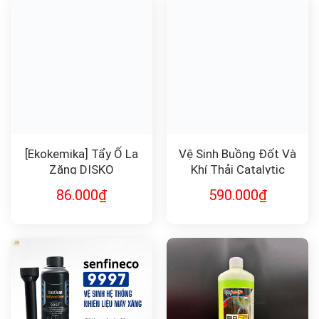
[Ekokemika] Tẩy Ố La
Vệ Sinh Buồng Đốt Và
Zăng DISKO
Khí Thải Catalytic
Senfineco 9942
86.000
₫
590.000
₫