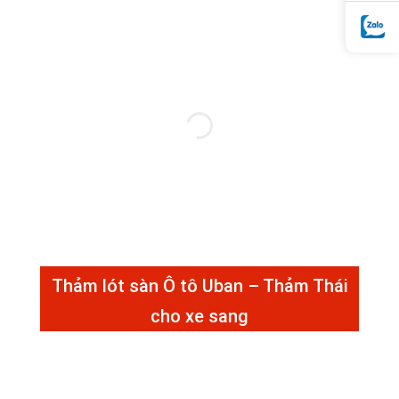
Thảm lót sàn Ô tô Uban – Thảm Thái
cho xe sang