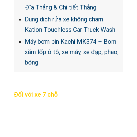
Đĩa Thắng & Chi tiết Thắng
Dung dịch rửa xe không chạm
Kation Touchless Car Truck Wash
Máy bơm pin Kachi MK374 – Bơm
xăm lốp ô tô, xe máy, xe đạp, phao,
bóng
Đối với xe 7 chỗ
Bước 1: Tháo toàn bộ thảm cũ
Bước 2: Xác định vị trí các miếng