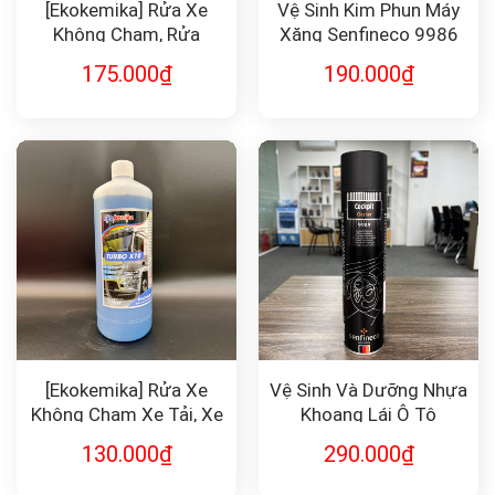
[Ekokemika] Rửa Xe
Vệ Sinh Kim Phun Máy
Không Chạm, Rửa
Xăng Senfineco 9986
Khoang Động Cơ BIO35
175.000
₫
190.000
₫
1L
[Ekokemika] Rửa Xe
Vệ Sinh Và Dưỡng Nhựa
Không Chạm Xe Tải, Xe
Khoang Lái Ô Tô
Khách TURBO X10 1L
Senfineco 9989
130.000
₫
290.000
₫