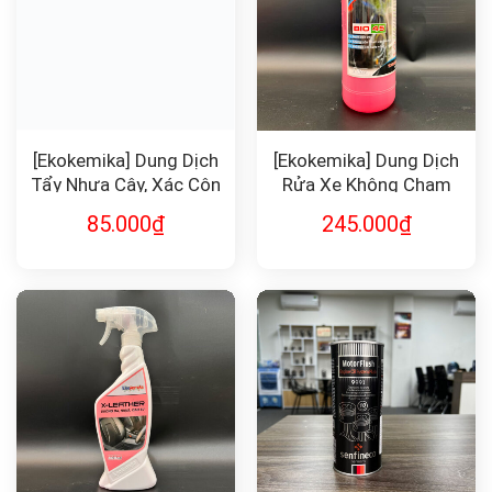
[Ekokemika] Dung Dịch
[Ekokemika] Dung Dịch
Tẩy Nhựa Cây, Xác Côn
Rửa Xe Không Chạm
Trùng X-REMOSK
BIO45 1L
85.000
₫
245.000
₫