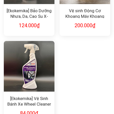
[Ekokemika] Bảo Dưỡng
Vệ sinh Động Cơ
Nhựa, Da, Cao Su X-
Khoang Máy Khoang
Leather
Nhớt Senfineco 9991
124.000
₫
200.000
₫
[Ekokemika] Vệ Sinh
Bánh Xe Wheel Cleaner
84.000
₫