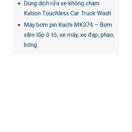
Dung dịch rửa xe không chạm
Kation Touchless Car Truck Wash
Máy bơm pin Kachi MK374 – Bơm
xăm lốp ô tô, xe máy, xe đạp, phao,
bóng
Màu sắc đa dạng theo chuẩn quốc
tế
Chất liệu PVC cao cấp nhập khẩu
Thái Lan
Vệ sinh cực nhanh chỉ trong 5 phút