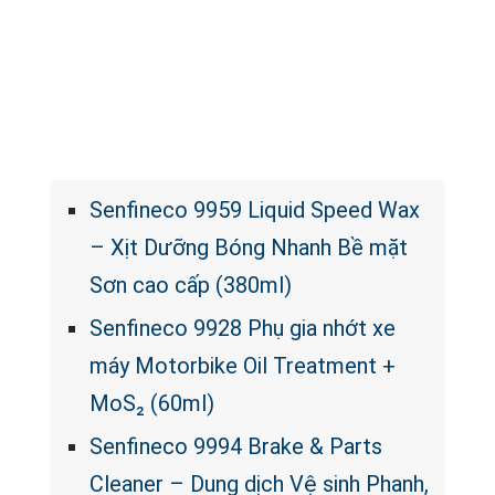
Bước 4: Lắp thảm hàng 2
Bước 5: Lắp thảm cốp
Senfineco 9959 Liquid Speed Wax
– Xịt Dưỡng Bóng Nhanh Bề mặt
Sơn cao cấp (380ml)
Senfineco 9928 Phụ gia nhớt xe
máy Motorbike Oil Treatment +
MoS₂ (60ml)
Senfineco 9994 Brake & Parts
Cleaner – Dung dịch Vệ sinh Phanh,