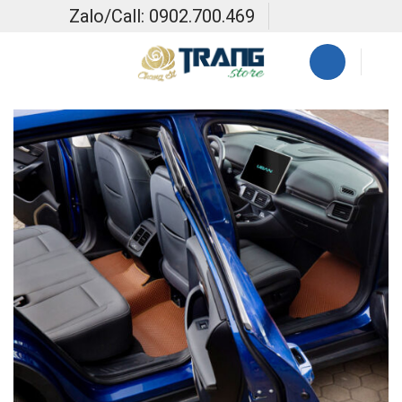
Skip
Zalo/Call: 0902.700.469
to
content