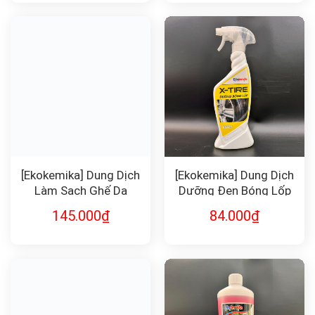
[Ekokemika] Dung Dịch
[Ekokemika] Dung Dịch
Làm Sạch Ghế Da
Dưỡng Đen Bóng Lốp
TEXIL 1L
X-TIRE
145.000
₫
84.000
₫