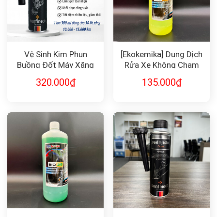
Vệ Sinh Kim Phun
[Ekokemika] Dung Dịch
Buồng Đốt Máy Xăng
Rửa Xe Không Chạm
Senfineco 9997
BIO25 1L
320.000
₫
135.000
₫