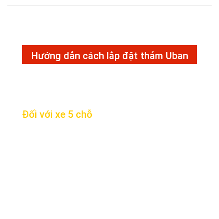
Hướng dẫn cách lắp đặt thảm Uban
Đối với xe 5 chỗ
Bước 1: Tháo toàn bộ thảm cũ
Bước 2: Xác định vị trí các miếng
thảm
Bước 3: Lắp thảm hàng 1