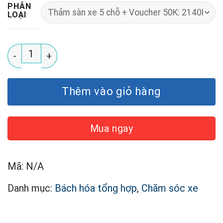
PHÂN
LOẠI
Thảm lót sàn ô tô Uban (Thái) số lượng
Thêm vào giỏ hàng
Mua ngay
Mã:
N/A
Danh mục:
Bách hóa tổng hợp
,
Chăm sóc xe