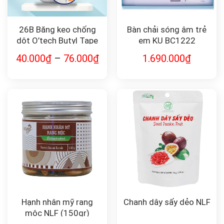
26B Băng keo chống
Bàn chải sóng âm trẻ
dột O’tech Butyl Tape
em KU BC1222
40.000
₫
–
76.000
₫
1.690.000
₫
Hạnh nhân mỹ rang
Chanh dây sấy dẻo NLF
mộc NLF (150gr)