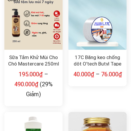
Sữa Tắm Khử Mùi Cho
17C Băng keo chống
Chó Mastercare 250ml
dột O’tech Butyl Tape
195.000
₫
–
40.000
₫
–
76.000
₫
490.000
₫
(29%
Giảm)