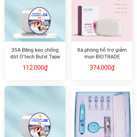
35A Băng keo chống
Xà phòng hỗ trợ giảm
dột O’tech Butyl Tape
mụn BIOTRADE
ACNAUT SOAP
112.000
₫
374.000
₫