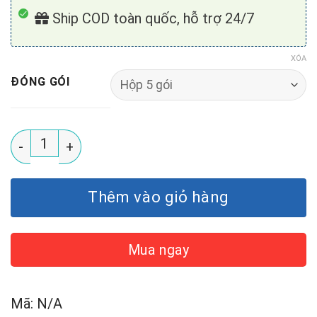
Ship COD toàn quốc, hỗ trợ 24/7
XÓA
ĐÓNG GÓI
Hộp Kefir Kale và Macca - Snack Lợi Khuẩn số lượng
Thêm vào giỏ hàng
Mua ngay
Mã:
N/A