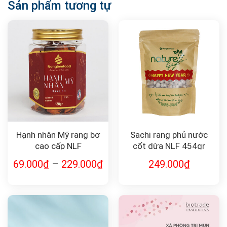
Sản phẩm tương tự
Hạnh nhân Mỹ rang bơ
Sachi rang phủ nước
cao cấp NLF
cốt dừa NLF 454gr
69.000
₫
–
229.000
₫
249.000
₫