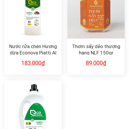
Nước rửa chén Hương
Thơm sấy dẻo thượng
dừa Econova Piatti Al
hạng NLF 150gr
Cocco
183.000
₫
89.000
₫