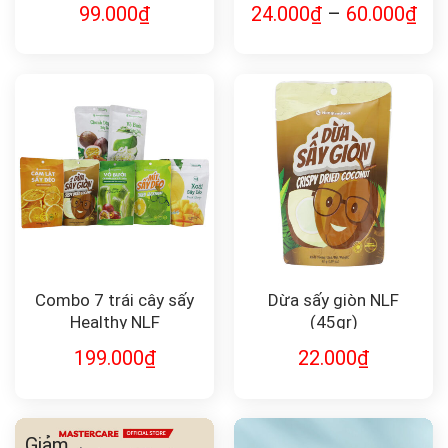
99.000
₫
24.000
₫
–
60.000
₫
Combo 7 trái cây sấy
Dừa sấy giòn NLF
Healthy NLF
(45gr)
199.000
₫
22.000
₫
Giảm