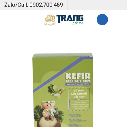
Skip
Zalo/Call: 0902.700.469
to
content