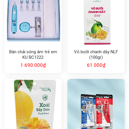
Bàn chải sóng âm trẻ em
Vỏ bưởi chanh dây NLF
KU BC1222
(100gr)
1.690.000
₫
61.000
₫