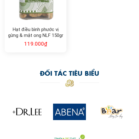
Hạt điều bình phước vị
gừng & mật ong NLF 150gr
119.000
₫
ĐỐI TÁC TIÊU BIỂU