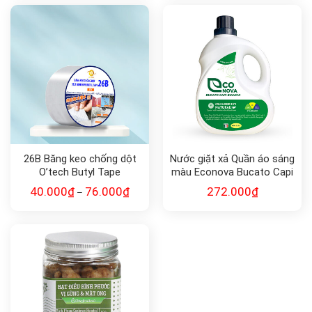
26B Băng keo chống dột
Nước giặt xả Quần áo sáng
O’tech Butyl Tape
màu Econova Bucato Capi
Bianchi
40.000
₫
76.000
₫
272.000
₫
–