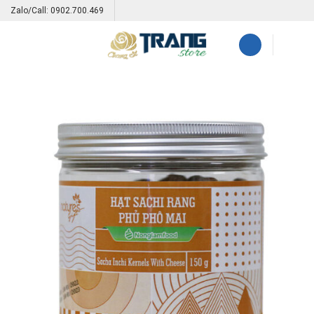
Skip
Zalo/Call: 0902.700.469
to
content