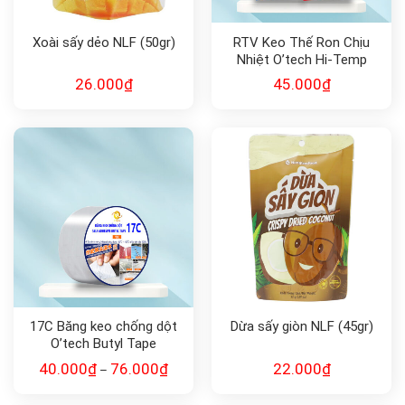
Xoài sấy dẻo NLF (50gr)
RTV Keo Thế Ron Chịu
Nhiệt O’tech Hi-Temp
Silicone Gasket Maker
26.000
₫
45.000
₫
17C Băng keo chống dột
Dừa sấy giòn NLF (45gr)
O’tech Butyl Tape
40.000
₫
76.000
₫
22.000
₫
–