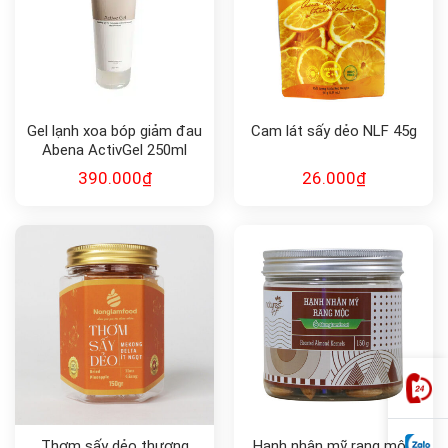
Gel lạnh xoa bóp giảm đau
Cam lát sấy dẻo NLF 45g
Abena ActivGel 250ml
390.000
₫
26.000
₫
Thơm sấy dẻo thượng
Hạnh nhân mỹ rang mộc