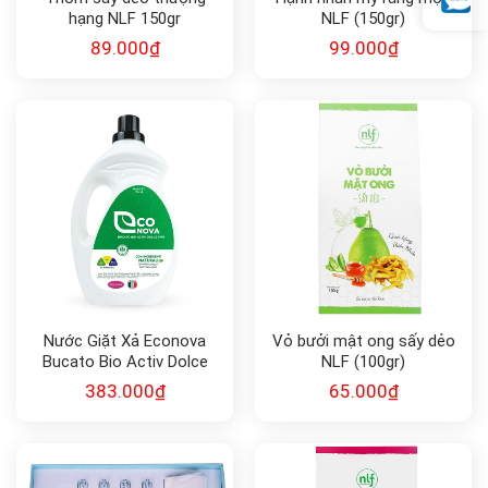
hạng NLF 150gr
NLF (150gr)
89.000
₫
99.000
₫
Nước Giặt Xả Econova
Vỏ bưởi mật ong sấy dẻo
Bucato Bio Activ Dolce
NLF (100gr)
Vita
383.000
₫
65.000
₫