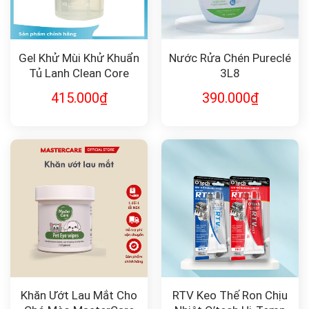
Gel Khử Mùi Khử Khuẩn
Nước Rửa Chén Pureclé
Tủ Lạnh Clean Core
3L8
415.000
₫
390.000
₫
Khăn Ướt Lau Mắt Cho
RTV Keo Thế Ron Chịu