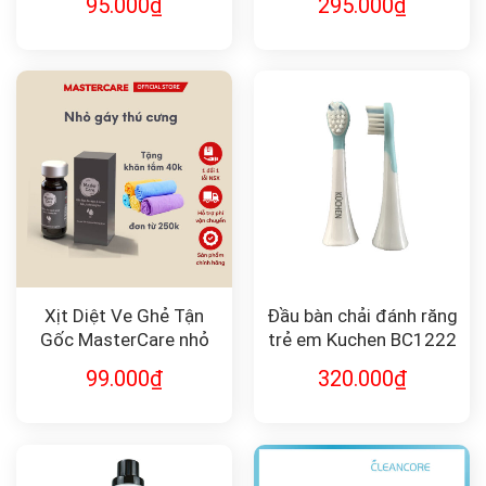
95.000
₫
295.000
₫
Xịt Diệt Ve Ghẻ Tận
Đầu bàn chải đánh răng
Gốc MasterCare nhỏ
trẻ em Kuchen BC1222
gáy cho thú cưng
99.000
₫
320.000
₫