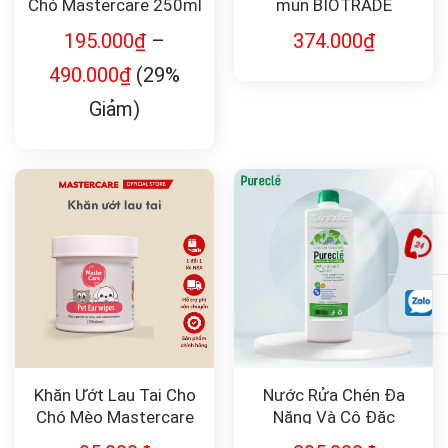
Chó Mastercare 250ml
mụn BIOTRADE
ACNAUT SOAP
195.000
₫
–
374.000
₫
490.000
₫
(29%
Giảm)
Khăn Ướt Lau Tai Cho
Nước Rửa Chén Đa
Chó Mèo Mastercare
Năng Và Cô Đặc
Pureclé 1,38 Lít