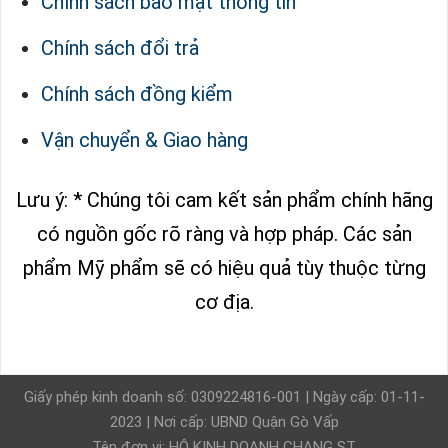
Chính sách bảo mật thông tin
Chính sách đổi trả
Chính sách đồng kiểm
Vận chuyển & Giao hàng
Lưu ý: * Chúng tôi cam kết sản phẩm chính hãng
có nguồn gốc rõ ràng và hợp pháp.
Các sản
phẩm Mỹ phẩm sẽ có hiệu quả tùy thuộc từng
cơ địa.
Giấy phép kinh doanh số: 0309224816-001 | Ngày cấp: 01-11-
2023 | Nơi cấp: UBND Quận Gò Vấp
Tên đơn vị: HỘ KINH DOANH CHANG ST