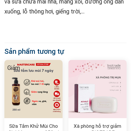
và sửa chữa mái nhà, máng xối, đường ống dẫn
xuống, lỗ thông hơi, giếng trời,…
Sản phẩm tương tự
Giảm
Sữa Tắm Khử Mùi Cho
Xà phòng hỗ trợ giảm