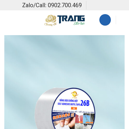
Skip
Zalo/Call: 0902.700.469
to
content