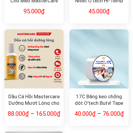
Chó Mèo MasterCare
Nhiệt O’tech Hi-Temp
Silicone Gasket Maker
95.000
₫
45.000
₫
Dầu Cá Hồi Mastercare
17C Băng keo chống
Dưỡng Mượt Lông cho
dột O’tech Butyl Tape
Chó Mèo 50ml
88.000
₫
–
165.000
₫
40.000
₫
–
76.000
₫