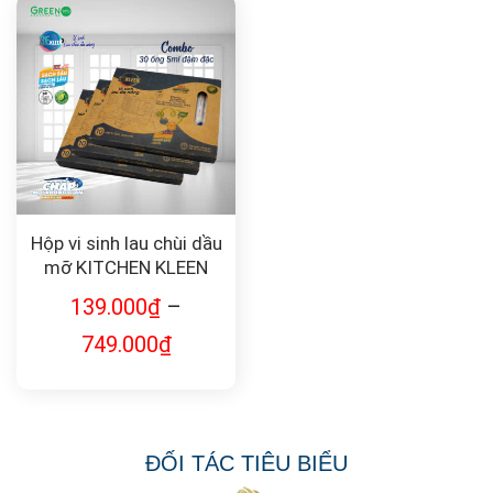
Hộp vi sinh lau chùi dầu
mỡ KITCHEN KLEEN
(Công nghệ Canada)
139.000
₫
–
749.000
₫
ĐỐI TÁC TIÊU BIỂU