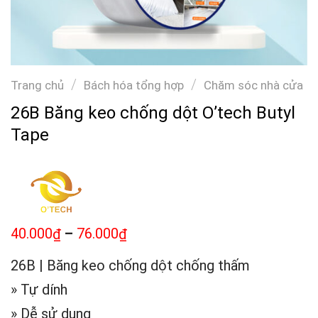
/
/
Trang chủ
Bách hóa tổng hợp
Chăm sóc nhà cửa
26B Băng keo chống dột O’tech Butyl
Tape
40.000
–
76.000
₫
₫
26B | Băng keo chống dột chống thấm
» Tự dính
» Dễ sử dụng