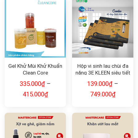
Gel Khử Mùi Khử Khuẩn
Hộp vi sinh lau chùi đa
Clean Core
năng 3E KLEEN siêu tiết
kiệm (Công nghệ
335.000
₫
–
139.000
₫
–
Canada)
415.000
₫
749.000
₫