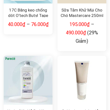
17C Băng keo chống
Sữa Tắm Khử Mùi Cho
dột O’tech Butyl Tape
Chó Mastercare 250ml
40.000
₫
–
76.000
₫
195.000
₫
–
490.000
₫
(29%
Giảm)