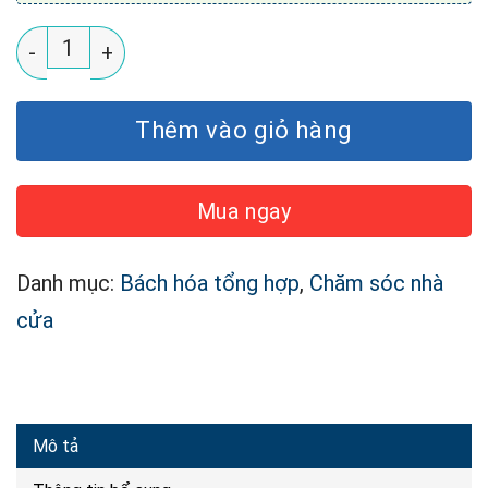
Nước Giặt Xả Econova Bucato Bio Activ Dolce Vita s
Thêm vào giỏ hàng
Mua ngay
Danh mục:
Bách hóa tổng hợp
,
Chăm sóc nhà
cửa
Mô tả