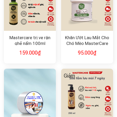
Mastercare trị ve rận
Khăn Ướt Lau Mắt Cho
ghẻ nấm 100ml
Chó Mèo MasterCare
159.000
₫
95.000
₫
Giảm