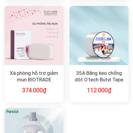
Xà phòng hỗ trợ giảm
35A Băng keo chống
mụn BIOTRADE
dột O’tech Butyl Tape
ACNAUT SOAP
374.000
₫
112.000
₫