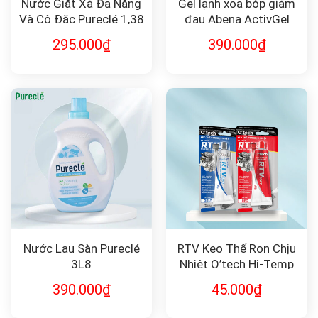
Nước Giặt Xả Đa Năng
Gel lạnh xoa bóp giảm
Và Cô Đặc Pureclé 1,38
đau Abena ActivGel
Lít
250ml
295.000
₫
390.000
₫
Nước Lau Sàn Pureclé
RTV Keo Thế Ron Chịu
3L8
Nhiệt O’tech Hi-Temp
Silicone Gasket Maker
390.000
₫
45.000
₫