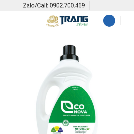
Skip
Zalo/Call: 0902.700.469
to
content