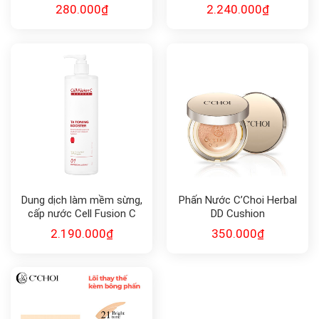
Cleanser
280.000
₫
2.240.000
₫
Dung dịch làm mềm sừng,
Phấn Nước C’Choi Herbal
cấp nước Cell Fusion C
DD Cushion
Expert TA TONING
2.190.000
₫
350.000
₫
BOOSTER