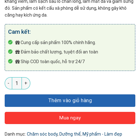
kháng viêm, làm sạch sâu lỗ chân lông, làm mát da và giảm sưng
đỏ. Sản phẩm có kết cấu xà phòng dễ sử dụng, không gây khô
căng hay kích ứng da.
Cam kết:
Cung cấp sản phẩm 100% chính hãng.
Đảm bảo chất lượng, tuyệt đối an toàn
Ship COD toàn quốc, hỗ trợ 24/7
Xà Phòng Ngừa Mụn Lưng Coboté số lượng
Thêm vào giỏ hàng
Mua ngay
Danh mục:
Chăm sóc body
,
Dưỡng thể
,
Mỹ phẩm - Làm đẹp