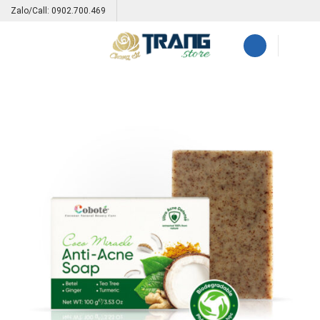
Skip
Zalo/Call: 0902.700.469
to
content