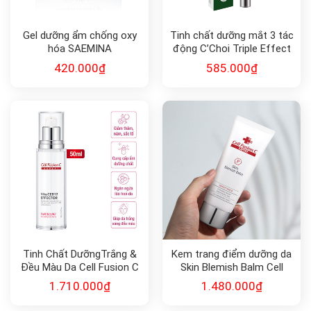
Gel dưỡng ẩm chống oxy
Tinh chất dưỡng mắt 3 tác
hóa SAEMINA
động C’Choi Triple Effect
REVITALIZING SIGNAL
Eye Serum
420.000
₫
585.000
₫
Tinh Chất DưỡngTrắng &
Kem trang điểm dưỡng da
Đều Màu Da Cell Fusion C
Skin Blemish Balm Cell
Expert WhiteCure
Fusion C
1.710.000
₫
1.480.000
₫
Vta.CEB12 Effector