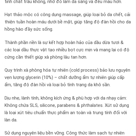
tinh chất trầu không, nhờ đó làm da sáng và đều màu hơn.
Hạt thảo mộc có công dụng massage, giúp loại bỏ da chết, cải
thiện tuần hoàn máu dưới bề mặt, giúp tăng độ đàn hồi cho da
hồng hào đầy sức sống.
Thành phần nền là sự kết hợp hoàn hảo của dầu dừa tươi &
các loại dầu thực vật tạo nhiều bọt cực mịn và mang lại có độ
cứng cần thiết giúp xà phòng lâu tan hơn.
Quy trình xà phòng hóa tự nhiên (cold process) bảo lưu nguyên
vẹn lượng glycerin (10%) – chất dưỡng ẩm tự nhiên giúp cấp
ẩm, tăng độ đàn hồi và loại bỏ tình trạng da khô sần.
Dịu nhẹ, lành tính, không kích ứng & phù hợp với da nhạy cảm:
Không chứa SLS, silicone, parabens & phthalates. Xút sử dụng
là loại xút tiêu chuẩn thực phẩm an toàn và trung tính đối với
làn da.
Sử dụng nguyên liệu bền vững. Công thức làm sạch tự nhiên