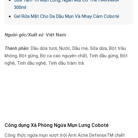
Sữa Tắm Trị Mụn Lưng, Ngăn Mùi Cơ Thể HAKINIKA
300ml
Gel Rửa Mặt Cho Da Dầu Mụn Và Nhạy Cảm Coboté
Nguồn gốc/Xuất xứ:
Việt Nam
Thành phần:
Dầu dừa tươi, Nước, Dầu mè, Sữa dừa, Bột trầu
không, Bột gừng, Bơ ca cao nguyên chất, Tinh dầu gừng, Bột
nghệ, Tinh dầu nghệ, Tinh dầu tràm trà.
Công dụng Xà Phòng Ngừa Mụn Lưng Coboté
Công thức ngừa mụn vượt trội Anti Acne DefenseTM chiết