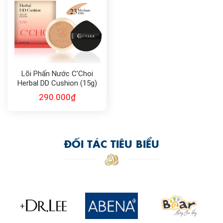
Lõi Phấn Nước C’Choi
Herbal DD Cushion (15g)
SPF 50
290.000
₫
ĐỐI TÁC TIÊU BIỂU