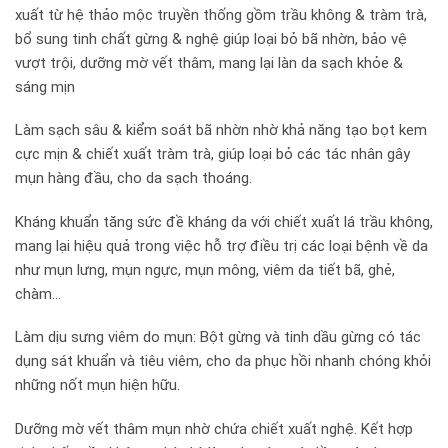
xuất từ hệ thảo mộc truyền thống gồm trầu không & tràm trà,
bổ sung tinh chất gừng & nghệ giúp loại bỏ bã nhờn, bảo vệ
vượt trội, dưỡng mờ vết thâm, mang lại làn da sạch khỏe &
sáng mịn
Làm sạch sâu & kiểm soát bã nhờn nhờ khả năng tạo bọt kem
cực mịn & chiết xuất tràm trà, giúp loại bỏ các tác nhân gây
mụn hàng đầu, cho da sạch thoáng.
Kháng khuẩn tăng sức đề kháng da với chiết xuất lá trầu không,
mang lại hiệu quả trong việc hỗ trợ điều trị các loại bệnh về da
như mụn lưng, mụn ngực, mụn mông, viêm da tiết bã, ghẻ,
chàm…
Làm dịu sưng viêm do mụn: Bột gừng và tinh dầu gừng có tác
dụng sát khuẩn và tiêu viêm, cho da phục hồi nhanh chóng khỏi
những nốt mụn hiện hữu.
Dưỡng mờ vết thâm mụn nhờ chứa chiết xuất nghệ. Kết hợp