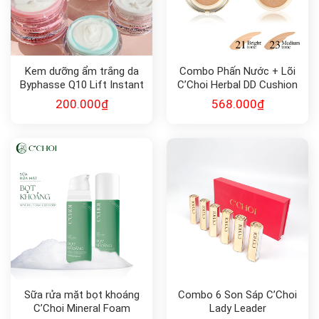
Kem dưỡng ẩm trắng da
Combo Phấn Nước + Lõi
Byphasse Q10 Lift Instant
C’Choi Herbal DD Cushion
chăm sóc ngày đêm,
200.000
₫
568.000
₫
chống lão hóa – Anti-aging
cream
Sữa rửa mặt bọt khoáng
Combo 6 Son Sáp C’Choi
C’Choi Mineral Foam
Lady Leader