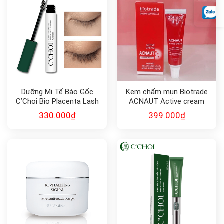
Dưỡng Mi Tế Bào Gốc
Kem chấm mụn Biotrade
C’Choi Bio Placenta Lash
ACNAUT Active cream
Serum
15ml
330.000
₫
399.000
₫