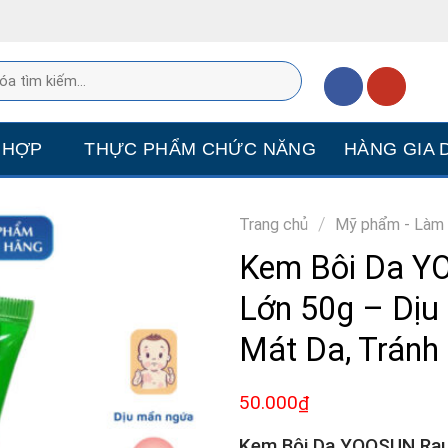
 HỢP
THỰC PHẨM CHỨC NĂNG
HÀNG GIA 
/
Trang chủ
Mỹ phẩm - Làm
Kem Bôi Da Y
Lớn 50g – Dị
Mát Da, Tránh
50.000
₫
Kem Bôi Da YOOSUN Ra