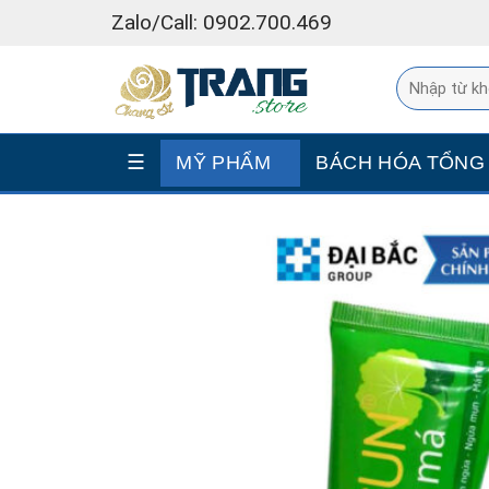
Skip
Zalo/Call: 0902.700.469
to
content
☰
MỸ PHẨM
BÁCH HÓA TỔNG