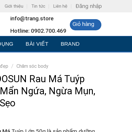
Đăng nhập
Giới thiệu
Tin tức
Liên hệ
info@trang.store
Giỏ hàng
Hotline: 0902.700.469
DỤNG
BÀI VIẾT
BRAND
/
 đẹp
Chăm sóc body
OOSUN Rau Má Tuýp
u Mẩn Ngứa, Ngừa Mụn,
 Sẹo
u Má
Tuýp Lớn 50g là sản phẩm dưỡng