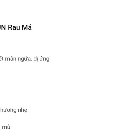
UN Rau Má
ết mẩn ngứa, dị ứng
 thương nhẹ
n mủ