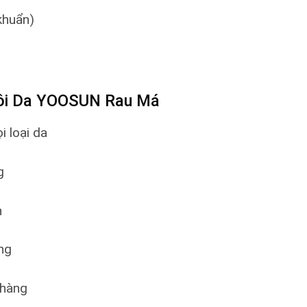
khuẩn)
ôi Da YOOSUN Rau Má
i loại da
g
h
ng
 hàng