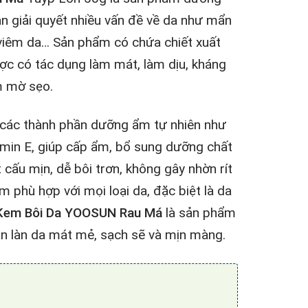
bạn giải quyết nhiều vấn đề về da như mẩn
 viêm da… Sản phẩm có chứa chiết xuất
ợc có tác dụng làm mát, làm dịu, kháng
m mờ sẹo.
các thành phần dưỡng ẩm tự nhiên như
tamin E, giúp cấp ẩm, bổ sung dưỡng chất
 cấu mịn, dễ bôi trơn, không gây nhờn rít
m phù hợp với mọi loại da, đặc biệt là da
Kem Bôi Da YOOSUN Rau Má
là sản phẩm
ạn làn da mát mẻ, sạch sẽ và mịn màng.