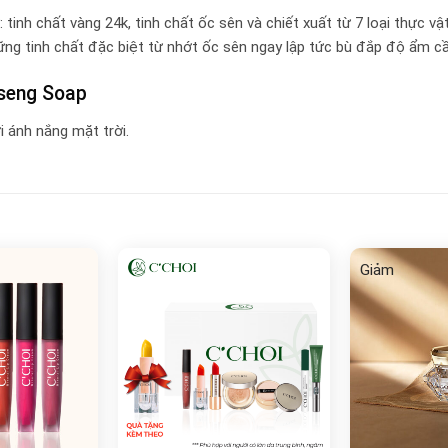
: tinh chất vàng 24k, tinh chất ốc sên và chiết xuất từ 7 loại thực v
ững tinh chất đặc biệt từ nhớt ốc sên ngay lập tức bù đắp độ ẩm cầ
nseng Soap
i ánh nắng mặt trời.
Giảm