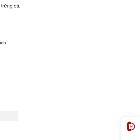
 trứng cá.
ạch.