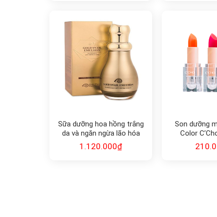
Sữa dưỡng hoa hồng trắng
Son dưỡng m
da và ngăn ngừa lão hóa
Color C’Ch
Gold Snail Emulsion Energy
1.120.000
₫
210.
130ml