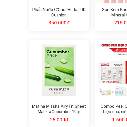
Phấn Nước C’Choi Herbal DD
Son Kem Kho
Cushion
Mineral
350.000
₫
215.
Mặt nạ Missha Airy Fit Sheet
Combo Peel Ce
Mask #Cucumber 19gr
hiệu quả, siê
25.000
₫
1.600.