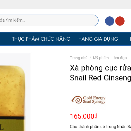
P
THỰC PHẨM CHỨC NĂNG
HÀNG GIA DỤNG
Trang chủ
/
Mỹ phẩm - Làm đẹp
Xà phòng cục rửa
Snail Red Ginsen
165.000
₫
Các thành phần có trong Nhân Sâ