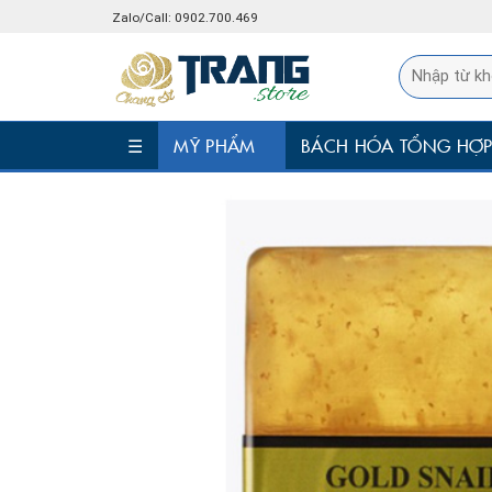
Skip
Zalo/Call: 0902.700.469
to
content
☰
MỸ PHẨM
BÁCH HÓA TỔNG HỢ