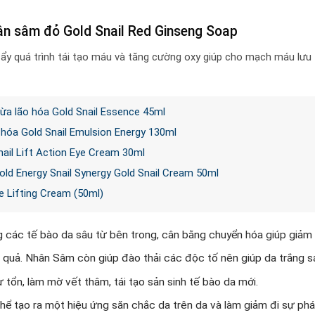
ân sâm đỏ Gold Snail Red Ginseng Soap
ẩy quá trình tái tạo máu và tăng cường oxy giúp cho mạch máu lưu 
gừa lão hóa Gold Snail Essence 45ml
hóa Gold Snail Emulsion Energy 130ml
ail Lift Action Eye Cream 30ml
ld Energy Snail Synergy Gold Snail Cream 50ml
 Lifting Cream (50ml)
ác tế bào da sâu từ bên trong, cân bằng chuyển hóa giúp giảm 
 quả. Nhân Sâm còn giúp đào thải các độc tố nên giúp da trắng 
tổn, làm mờ vết thâm, tái tạo sản sinh tế bào da mới.
ể tạo ra một hiệu ứng săn chắc da trên da và làm giảm đi sự phát