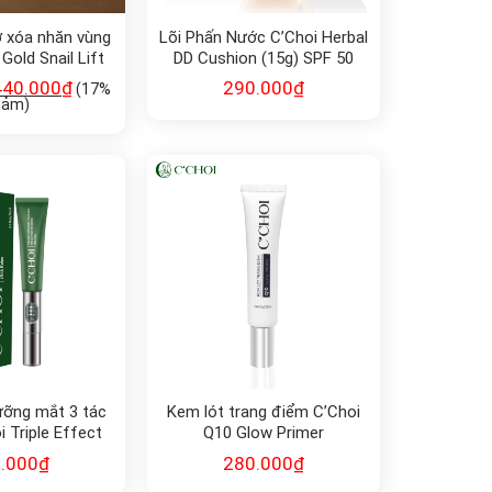
 xóa nhăn vùng
Lõi Phấn Nước C’Choi Herbal
Gold Snail Lift
DD Cushion (15g) SPF 50
e Cream 30ml
440.000
₫
290.000
₫
(17%
iảm)
ưỡng mắt 3 tác
Kem lót trang điểm C’Choi
 Triple Effect
Q10 Glow Primer
 Serum
.000
₫
280.000
₫