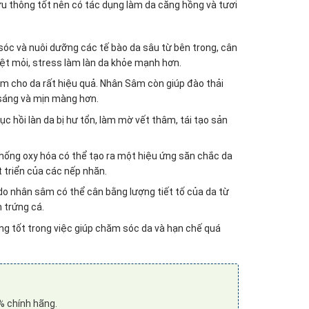
u thông tốt nên có tác dụng làm da căng hồng và tươi
c và nuôi dưỡng các tế bào da sâu từ bên trong, cân
t mỏi, stress làm làn da khỏe mạnh hơn.
m cho da rất hiệu quả. Nhân Sâm còn giúp đào thải
 sáng và mịn màng hơn.
 hồi làn da bị hư tổn, làm mờ vết thâm, tái tạo sản
hống oxy hóa có thể tạo ra một hiệu ứng săn chắc da
t triển của các nếp nhăn.
do nhân sâm có thể cân bằng lượng tiết tố của da từ
 trứng cá.
ng tốt trong việc giúp chăm sóc da và hạn chế quá
 chính hãng.