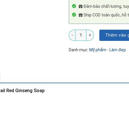
Đảm bảo chất lượng, tuyê
Ship COD toàn quốc, hỗ t
Xà phòng cục rửa mặt từ nhân s
Thêm vào g
Danh mục:
Mỹ phẩm - Làm đẹp
ail Red Ginseng Soap