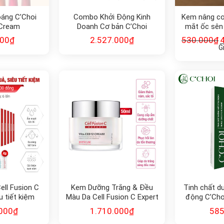
áng C’Choi
Combo Khởi Động Kinh
Kem nâng cơ
 Cream
Doanh Cơ bản C’Choi
mắt ốc sên 
Action Ey
000
₫
2.527.000
₫
530.000
₫
G
ll Fusion C
Kem Dưỡng Trắng & Đều
Tinh chất d
u tiết kiệm
Màu Da Cell Fusion C Expert
động C’Choi
WhiteCure Vita.CEB12
Eye
000
₫
1.710.000
₫
585
Cream