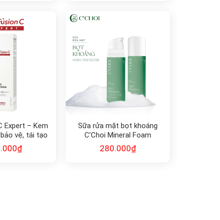
 C Expert – Kem
Sữa rửa mặt bọt khoáng
bảo vệ, tái tạo
C’Choi Mineral Foam
Sunscreen 100
Cleanser
.000
₫
280.000
₫
, PA++++