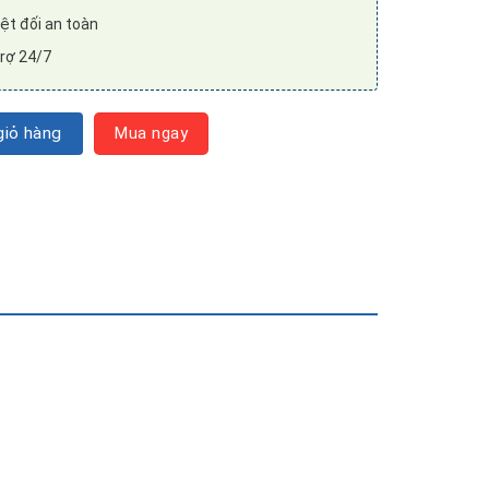
̣t đối an toàn
rợ 24/7
âm đỏ Gold Snail Red Ginseng Soap 90g số lượng
iỏ hàng
Mua ngay