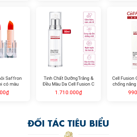
ôi Saffron
Tinh Chất DưỡngTrắng &
Cell Fusion
oi có màu
Đều Màu Da Cell Fusion C
chống nắng 
Expert WhiteCure Vta.CEB12
da Rejuve 
000
₫
1.710.000
₫
990
Effector
SPF50+
ĐỐI TÁC TIÊU BIỂU