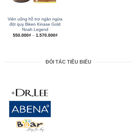
Viên uống hỗ trợ ngăn ngừa
đột quỵ Biken Kinase Gold
Noah Legend
550.000
₫
–
1.570.000
₫
ĐỐI TÁC TIÊU BIỂU