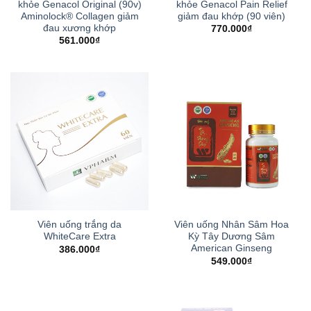
khỏe Genacol Original (90v)
khỏe Genacol Pain Relief
Aminolock® Collagen giảm
giảm đau khớp (90 viên)
đau xương khớp
770.000
₫
561.000
₫
Viên uống trắng da
Viên uống Nhân Sâm Hoa
WhiteCare Extra
Kỳ Tây Dương Sâm
American Ginseng
386.000
₫
549.000
₫