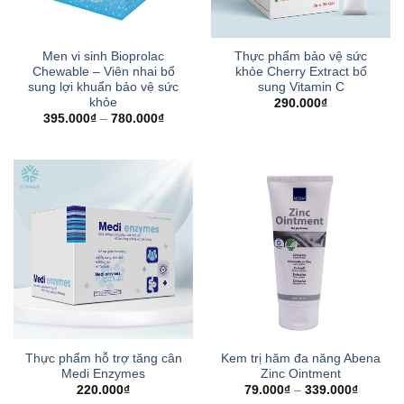
Men vi sinh Bioprolac
Thực phẩm bảo vệ sức
Chewable – Viên nhai bổ
khỏe Cherry Extract bổ
sung lợi khuẩn bảo vệ sức
sung Vitamin C
khỏe
290.000
₫
395.000
₫
–
780.000
₫
Thực phẩm hỗ trợ tăng cân
Kem trị hăm đa năng Abena
Medi Enzymes
Zinc Ointment
220.000
₫
79.000
₫
–
339.000
₫