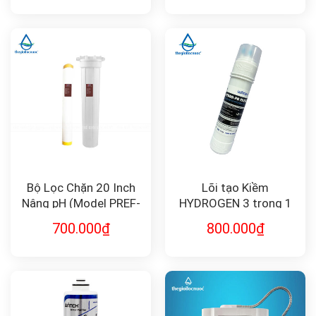
Bộ Lọc Chặn 20 Inch
Lõi tạo Kiềm
Nâng pH (Model PREF-
HYDROGEN 3 trong 1
PH-20) – Giải Pháp Cho
(HYDRO-PH FILTER) FK-
700.000
₫
800.000
₫
Nước Axit
HYDRO11