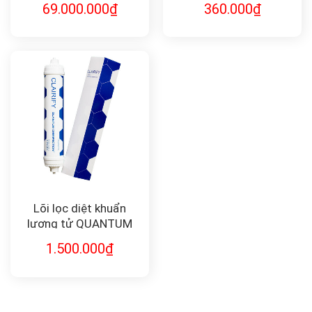
69.000.000
₫
360.000
₫
Lõi lọc diệt khuẩn
lượng tử QUANTUM
DISINFECTION F-QD10
1.500.000
₫