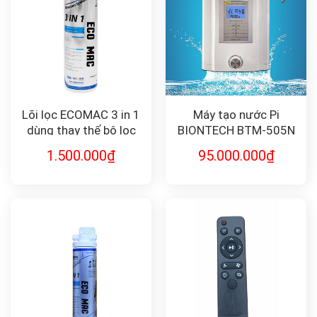
Lõi lọc ECOMAC 3 in 1
Máy tạo nước Pi
dùng thay thế bộ lọc
BIONTECH BTM-505N
HQ9-1E:ECOMAC
1.500.000
₫
95.000.000
₫