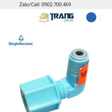
Skip
Zalo/Call: 0902.700.469
to
content