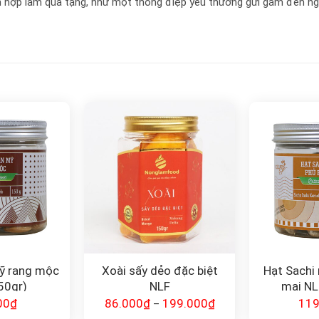
h hợp làm quà tặng, như một thông điệp yêu thương gửi gắm đến ng
ỹ rang mộc
Xoài sấy dẻo đặc biệt
Hạt Sachi
50gr)
NLF
mai NL
00
₫
86.000
₫
199.000
₫
119
–