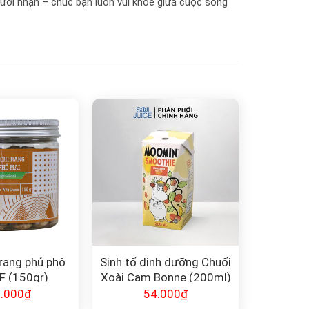
ười nhận – chúc bạn luôn vui khỏe giữa cuộc sống
 rang phủ phô
Sinh tố dinh dưỡng Chuối
F (150gr)
Xoài Cam Bonne (200ml)
.000
₫
54.000
₫