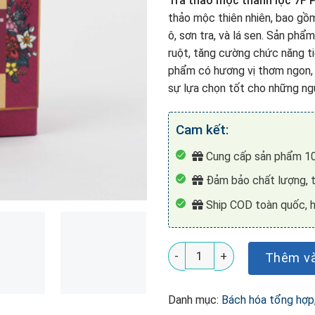
Trà thảo mộc thanh lọc 7F
thảo mộc thiên nhiên, bao gồm:
ô, sơn tra, và lá sen. Sản phẩ
ruột, tăng cường chức năng ti
phẩm có hương vị thơm ngon, 
sự lựa chọn tốt cho những ng
Cam kết:
Cung cấp sản phẩm 10
Đảm bảo chất lượng, t
Ship COD toàn quốc, h
Trà thảo mộc 7F Plus ổn đị
Thêm và
Danh mục:
Bách hóa tổng hợp