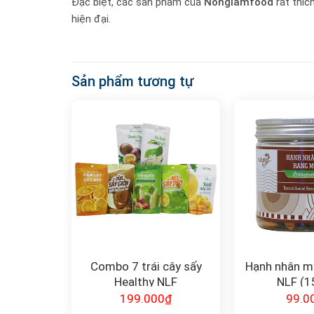
Đặc biệt, các sản phẩm của
Nonglamfood
rất thíc
hiện đại.
Sản phẩm tương tự
Combo 7 trái cây sấy
Hạnh nhân m
Healthy NLF
NLF (1
199.000
₫
99.0