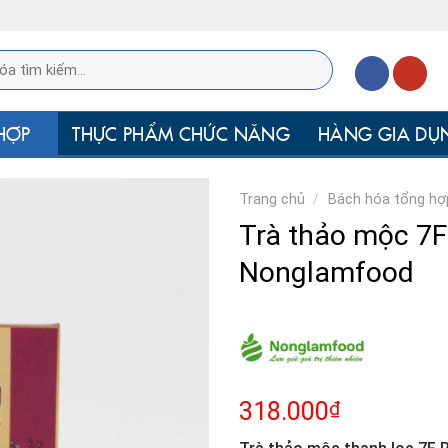
HỢP
THỰC PHẨM CHỨC NĂNG
HÀNG GIA DỤ
Trang chủ
/
Bách hóa tổng hợ
Trà thảo mộc 7F
Nonglamfood
₫
318.000