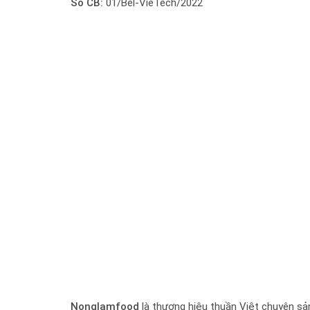
Số CB:
01/Bel-VieTech/2022
Nonglamfood
là thương hiệu thuần Việt chuyên sản 