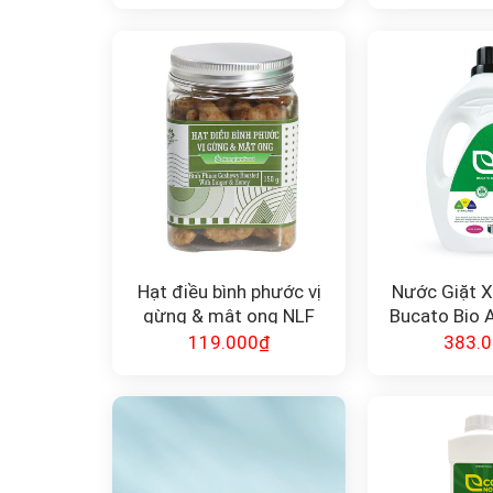
Hạt điều bình phước vị
Nước Giặt 
gừng & mật ong NLF
Bucato Bio A
150gr
Vit
119.000
₫
383.