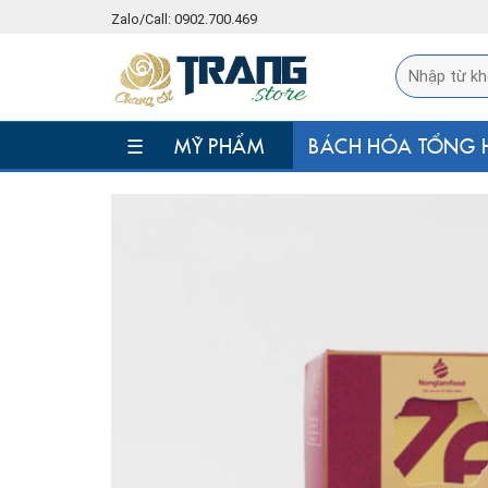
Skip
Zalo/Call: 0902.700.469
to
content
☰
MỸ PHẨM
BÁCH HÓA TỔNG 