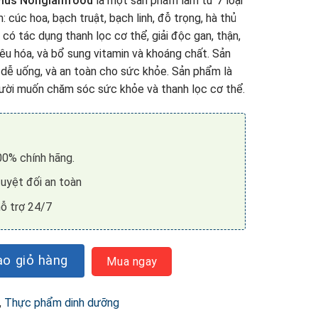
 Plus Nonglamfood
là một sản phẩm làm từ 7 loại
 cúc hoa, bạch truật, bạch linh, đỗ trọng, hà thủ
m có tác dụng thanh lọc cơ thể, giải độc gan, thận,
êu hóa, và bổ sung vitamin và khoáng chất. Sản
dễ uống, và an toàn cho sức khỏe. Sản phẩm là
ười muốn chăm sóc sức khỏe và thanh lọc cơ thể.
0% chính hãng.
uyệt đối an toàn
ỗ trợ 24/7
nh đường huyết Nonglamfood số lượng
o giỏ hàng
Mua ngay
,
Thực phẩm dinh dưỡng