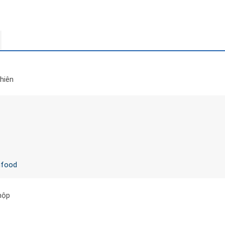
hiên
mfood
hộp