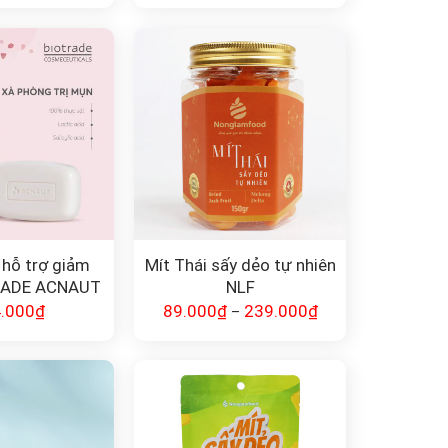
hỗ trợ giảm
Mít Thái sấy dẻo tự nhiên
RADE ACNAUT
NLF
OAP
.000
₫
89.000
₫
239.000
₫
–