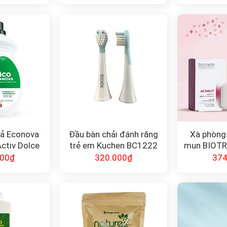
Xả Econova
Đầu bàn chải đánh răng
Xà phòng 
ctiv Dolce
trẻ em Kuchen BC1222
mụn BIOT
a
S
000
₫
320.000
₫
374