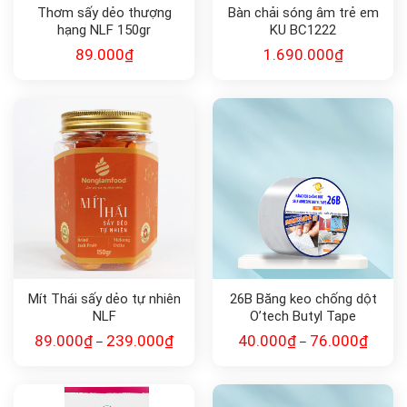
Thơm sấy dẻo thượng
Bàn chải sóng âm trẻ em
hạng NLF 150gr
KU BC1222
89.000
₫
1.690.000
₫
Mít Thái sấy dẻo tự nhiên
26B Băng keo chống dột
NLF
O’tech Butyl Tape
89.000
₫
239.000
₫
40.000
₫
76.000
₫
–
–