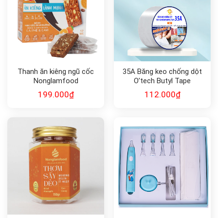
Thanh ăn kiêng ngũ cốc
35A Băng keo chống dột
Nonglamfood
O’tech Butyl Tape
199.000
₫
112.000
₫