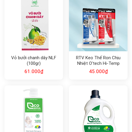
Vỏ bưởi chanh dây NLF
RTV Keo Thế Ron Chịu
(100gr)
Nhiệt O’tech Hi-Temp
Silicone Gasket Maker
61.000
₫
45.000
₫