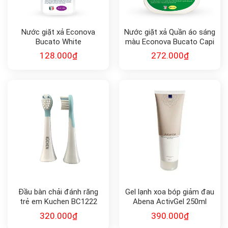
Nước giặt xả Econova
Nước giặt xả Quần áo sáng
Bucato White
màu Econova Bucato Capi
Ipoallegenico
Bianchi
128.000
₫
272.000
₫
Đầu bàn chải đánh răng
Gel lạnh xoa bóp giảm đau
trẻ em Kuchen BC1222
Abena ActivGel 250ml
320.000
₫
390.000
₫