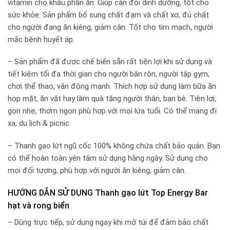
vitamin cho khẩu phần ăn. Giúp cân đối dinh dưỡng, tốt cho
sức khỏe. Sản phẩm bổ sung chất đạm và chất xơ, đủ chất
cho người đang ăn kiêng, giảm cân. Tốt cho tim mạch, người
mắc bệnh huyết áp.
– Sản phẩm đã được chế biến sẵn rất tiện lợi khi sử dụng và
tiết kiệm tối đa thời gian cho người bận rộn, người tập gym,
chơi thể thao, vận động mạnh. Thích hợp sử dụng làm bữa ăn
họp mặt, ăn vặt hay làm quà tặng người thân, bạn bè. Tiện lợi,
gọn nhẹ, thơm ngon phù hợp với mọi lứa tuổi. Có thể mang đi
xa, du lịch & picnic
– Thanh gạo lứt ngũ cốc 100% không chứa chất bảo quản. Bạn
có thể hoàn toàn yên tâm sử dụng hằng ngày. Sử dụng cho
mọi đối tượng, phù hợp với người ăn kiêng, giảm cân.
HƯỚNG DẪN SỬ DỤNG Thanh gạo lứt Top Energy Bar
hạt và rong biển
– Dùng trực tiếp, sử dụng ngay khi mở túi để đảm bảo chất