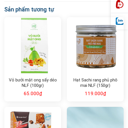
Sản phẩm tương tự
Vỏ bưởi mật ong sấy dẻo
Hạt Sachi rang phủ phô
NLF (100gr)
mai NLF (150gr)
65.000
₫
119.000
₫