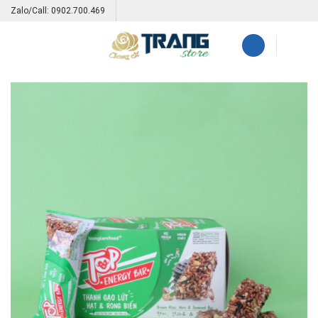
Skip
Zalo/Call: 0902.700.469
to
content