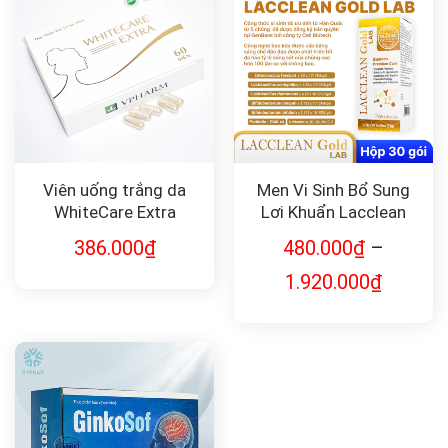
Viên uống trắng da
Men Vi Sinh Bổ Sung
WhiteCare Extra
Lợi Khuẩn Lacclean
Gold LAB Hàn Quốc
386.000
₫
480.000
₫
–
1.920.000
₫