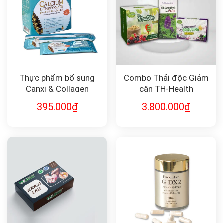
Thực phẩm bổ sung
Combo Thải độc Giảm
Canxi & Collagen
cân TH-Health
Calcium L–Threonate
395.000
₫
3.800.000
₫
Plus Fish Collagen and
Acerola Cherry Extract
Pineapple Flavour