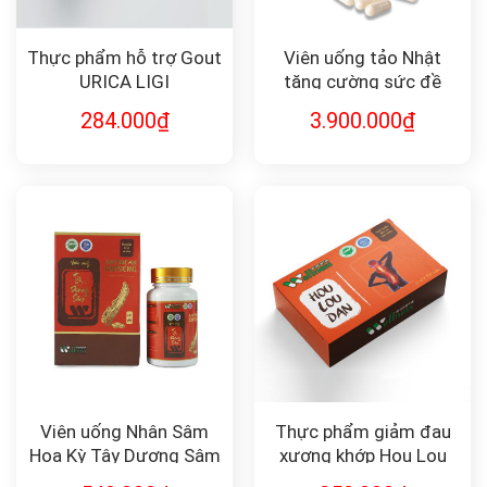
Thực phẩm hỗ trợ Gout
Viên uống tảo Nhật
URICA LIGI
tăng cường sức đề
kháng FUCOIDAN
284.000
₫
3.900.000
₫
G•DX2
Viên uống Nhân Sâm
Thực phẩm giảm đau
Hoa Kỳ Tây Dương Sâm
xương khớp Hou Lou
American Ginseng
Dan