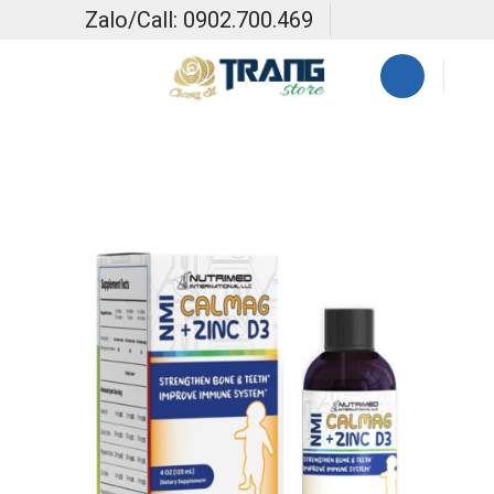
Skip
Zalo/Call: 0902.700.469
to
content