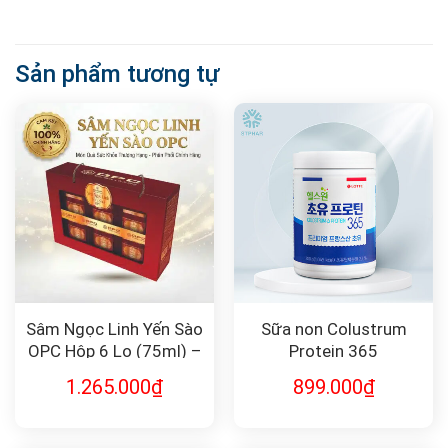
Sản phẩm tương tự
Sâm Ngọc Linh Yến Sào
Sữa non Colustrum
OPC Hộp 6 Lọ (75ml) –
Protein 365
Phục Hồi Sức Khỏe, Cải
1.265.000
₫
899.000
₫
Thiện Giấc Ngủ