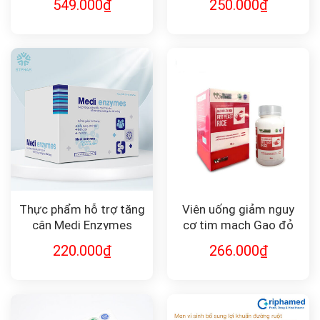
549.000
₫
250.000
₫
Thực phẩm hỗ trợ tăng
Viên uống giảm nguy
cân Medi Enzymes
cơ tim mạch Gạo đỏ
lên men Red Yeast Rice
220.000
₫
266.000
₫