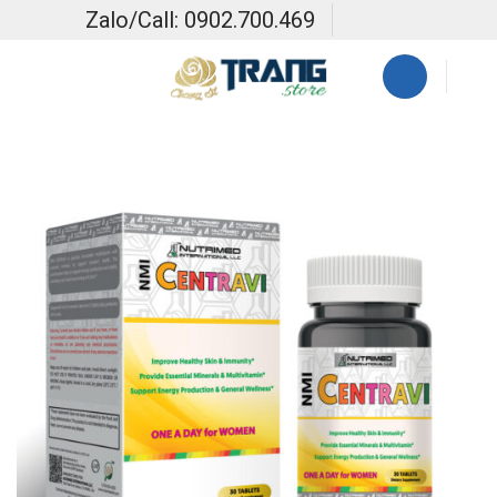
Skip
Zalo/Call: 0902.700.469
to
content