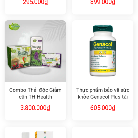
295.000
₫
899.000
₫
Combo Thải độc Giảm
Thực phẩm bảo vệ sức
cân TH-Health
khỏe Genacol Plus tái
tạo sụn khớp (90v)
3.800.000
₫
605.000
₫