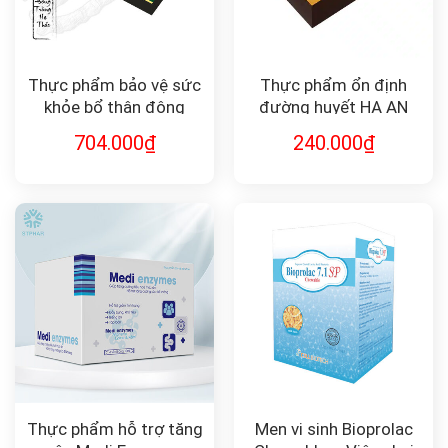
Thực phẩm bảo vệ sức
Thực phẩm ổn định
khỏe bổ thận đông
đường huyết HẠ AN
trùng hạ thảo
ĐƯỜNG
704.000
₫
240.000
₫
CordyCops Mycelium
Thực phẩm hỗ trợ tăng
Men vi sinh Bioprolac