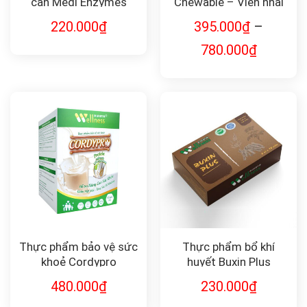
cân Medi Enzymes
Chewable – Viên nhai
bổ sung lợi khuẩn bảo
220.000
₫
395.000
₫
–
vệ sức khỏe
780.000
₫
Thực phẩm bảo vệ sức
Thực phẩm bổ khí
khoẻ Cordypro
huyết Buxin Plus
Wellness Protein thực
480.000
₫
230.000
₫
vật