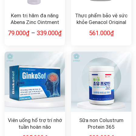
Kem trị hăm đa năng
Thực phẩm bảo vệ sức
Abena Zinc Ointment
khỏe Genacol Original
(90v) Aminolock®
79.000
₫
–
339.000
₫
561.000
₫
Collagen giảm đau
xương khớp
Viên uống hổ trợ trí nhớ
Sữa non Colustrum
tuần hoàn não
Protein 365
Ginkosof