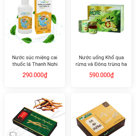
Nước súc miệng cai
Nước uống Khổ qua
thuốc lá Thanh Nghị
rừng và Đông trùng hạ
thảo MORE
290.000
₫
590.000
₫