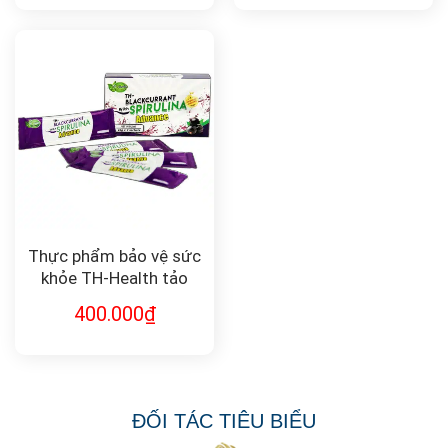
Thực phẩm bảo vệ sức
khỏe TH-Health tảo
xoắn TH-Blackcurrant
400.000
₫
with Spirulina Advance
ĐỐI TÁC TIÊU BIỂU