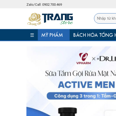
Skip
Zalo/Call: 0902.700.469
to
content
☰
MỸ PHẨM
BÁCH HÓA TỔNG 