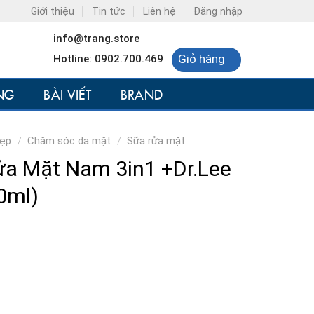
Giới thiệu
Tin tức
Liên hệ
Đăng nhập
info@trang.store
Giỏ hàng
Hotline: 0902.700.469
NG
BÀI VIẾT
BRAND
đẹp
/
Chăm sóc da mặt
/
Sữa rửa mặt
ửa Mặt Nam 3in1 +Dr.Lee
0ml)