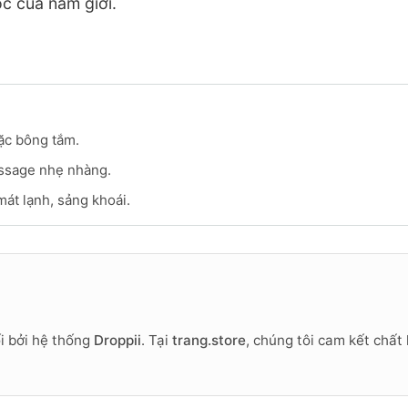
óc của nam giới.
oặc bông tắm.
massage nhẹ nhàng.
mát lạnh, sảng khoái.
i bởi hệ thống
Droppii
. Tại
trang.store
, chúng tôi cam kết chấ