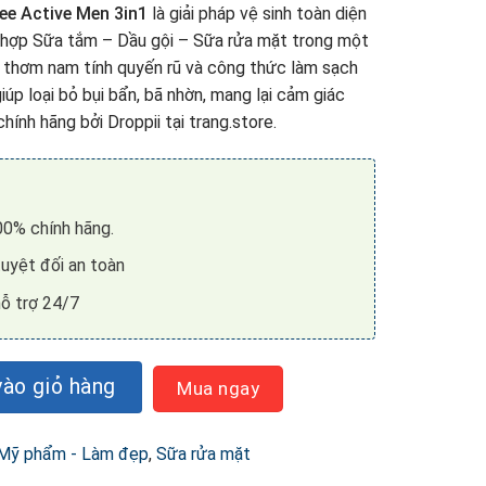
e Active Men 3in1
là giải pháp vệ sinh toàn diện
t hợp Sữa tắm – Dầu gội – Sữa rửa mặt trong một
 thơm nam tính quyến rũ và công thức làm sạch
iúp loại bỏ bụi bẩn, bã nhờn, mang lại cảm giác
hính hãng bởi Droppii tại trang.store.
0% chính hãng.
uyệt đối an toàn
ỗ trợ 24/7
n1 +Dr.Lee Active Men (350ml) số lượng
ào giỏ hàng
Mua ngay
Mỹ phẩm - Làm đẹp
,
Sữa rửa mặt