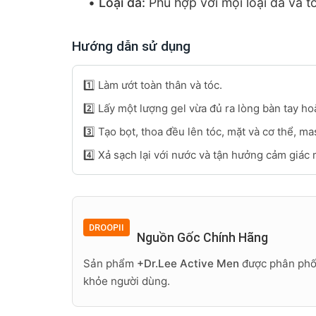
•
Loại da:
Phù hợp với mọi loại da và t
Hướng dẫn sử dụng
1️⃣ Làm ướt toàn thân và tóc.
2️⃣ Lấy một lượng gel vừa đủ ra lòng bàn tay h
3️⃣ Tạo bọt, thoa đều lên tóc, mặt và cơ thể, 
4️⃣ Xả sạch lại với nước và tận hưởng cảm giác 
DROOPII
Nguồn Gốc Chính Hãng
Sản phẩm
+Dr.Lee Active Men
được phân phố
khỏe người dùng.