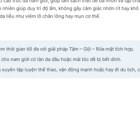
cấu trúc da nam giới, giúp làm sạch triệt để bã nhờn và tạp chấ
 nhiên giúp duy trì độ ẩm, không gây cảm giác nhờn rít hay khô
da liễu như viêm lỗ chân lông hay mụn cơ thể.
 thời gian tối đa với giải pháp Tắm – Gội – Rửa mặt tích hợp.
 cho nam giới có làn da dầu hoặc mái tóc dễ bị bết dính.
xuyên tập luyện thể thao, vận động mạnh hoặc hay đi du lịch, 