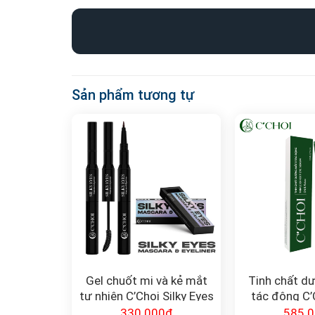
Sản phẩm tương tự
Gel chuốt mi và kẻ mắt
Tinh chất d
tự nhiên C’Choi Silky Eyes
tác động C’C
Mascara & Eyeliner
Effect E
330.000
₫
585.