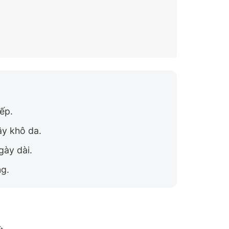
ếp.
ây khô da.
gày dài.
ng.