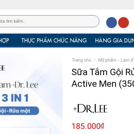
HỢP
THỰC PHẨM CHỨC NĂNG
HÀNG GIA DỤ
Trang chủ
/
Mỹ phẩm - Làm 
Sữa Tắm Gội R
Active Men (35
185.000
₫