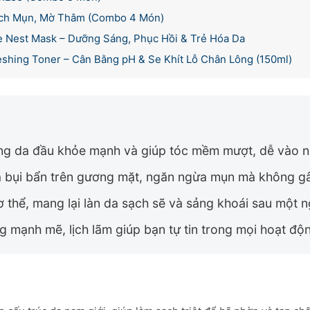
ạch Mụn, Mờ Thâm (Combo 4 Món)
se Nest Mask – Dưỡng Sáng, Phục Hồi & Trẻ Hóa Da
shing Toner – Cân Bằng pH & Se Khít Lỗ Chân Lông (150ml)
ng da đầu khỏe mạnh và giúp tóc mềm mượt, dễ vào n
à bụi bẩn trên gương mặt, ngăn ngừa mụn mà không g
 thể, mang lại làn da sạch sẽ và sảng khoái sau một n
 mạnh mẽ, lịch lãm giúp bạn tự tin trong mọi hoạt độ