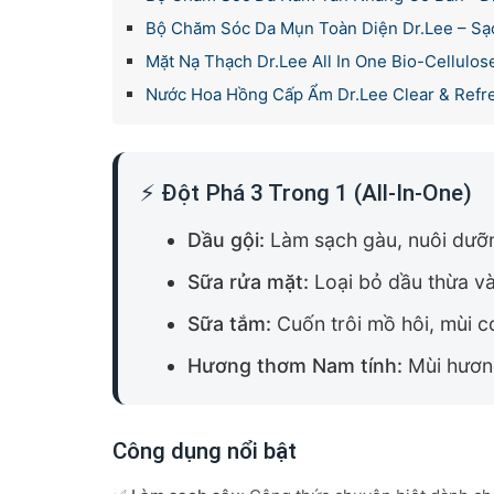
Bộ Chăm Sóc Da Mụn Toàn Diện Dr.Lee – S
Mặt Nạ Thạch Dr.Lee All In One Bio-Cellulo
Nước Hoa Hồng Cấp Ẩm Dr.Lee Clear & Refre
⚡ Đột Phá 3 Trong 1 (All-In-One)
Dầu gội:
Làm sạch gàu, nuôi dưỡ
Sữa rửa mặt:
Loại bỏ dầu thừa v
Sữa tắm:
Cuốn trôi mồ hôi, mùi cơ
Hương thơm Nam tính:
Mùi hương
Công dụng nổi bật