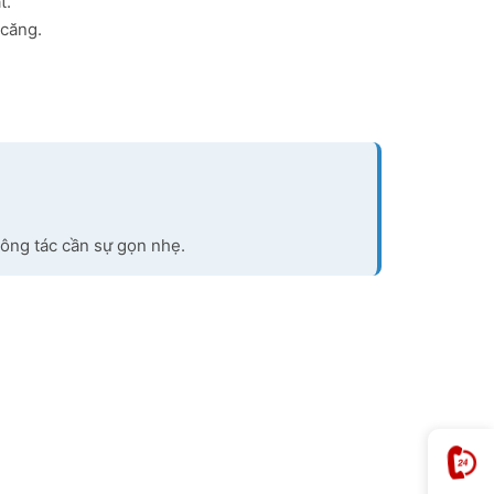
t.
 căng.
công tác cần sự gọn nhẹ.