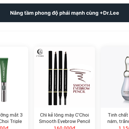
Nâng tầm phong độ phái mạnh cùng +Dr.Lee
ưỡng mắt 3
Chì kẻ lông mày C’Choi
Tinh chất
hoi Triple
Smooth Eyebrow Pencil
nám, trắn
ye Serum
ngừa lão h
000
₫
160.000
₫
1.15