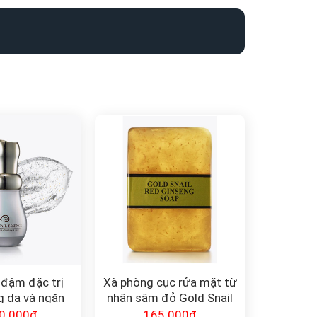
 đậm đặc trị
Xà phòng cục rửa mặt từ
g da và ngăn
nhân sâm đỏ Gold Snail
óa Gold Snail
Red Ginseng Soap 90g
0.000
₫
165.000
₫