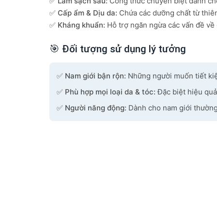
✅
Làm sạch sâu:
Công thức chuyên biệt dành cho 
✅
Cấp ẩm & Dịu da:
Chứa các dưỡng chất từ thiên
✅
Kháng khuẩn:
Hỗ trợ ngăn ngừa các vấn đề về 
🎯 Đối tượng sử dụng lý tưởng
✅
Nam giới bận rộn:
Những người muốn tiết kiệm
✅
Phù hợp mọi loại da & tóc:
Đặc biệt hiệu quả
✅
Người năng động:
Dành cho nam giới thường 