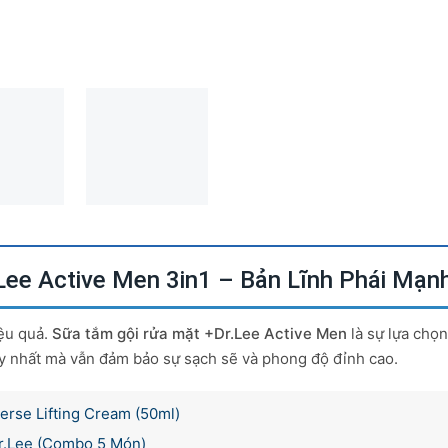
e Active Men 3in1 – Bản Lĩnh Phái Mạnh,
iệu quả.
Sữa tắm gội rửa mặt +Dr.Lee Active Men
là sự lựa chọ
uy nhất mà vẫn đảm bảo sự sạch sẽ và phong độ đỉnh cao.
rse Lifting Cream (50ml)
.Lee (Combo 5 Món)