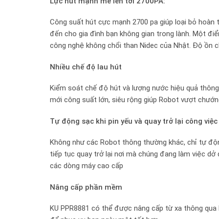
Lực hút mạnh mẽ lên tới 2
7
00PA:
Công suất hút cực mạnh 2700 pa giúp loại bỏ hoàn to
đến cho gia đình bạn không gian trong lành. Một đi
công nghệ không chổi than Nidec của Nhật. Độ ồn ch
Nhiều chế độ lau hút
Kiểm soát chế độ hút và lượng nước hiệu quả thông 
mới công suất lớn, siêu rộng giúp Robot vượt chướn
Tự động sạc khi pin yếu và quay trở lại công việ
Không như các Robot thông thường khác, chỉ tự động
tiếp tục quay trở lại nơi mà chúng đang làm việc dở
các dòng máy cao cấp
Nâng cấp phần mềm
KU PPR8881 có thể được nâng cấp từ xa thông qua Fi