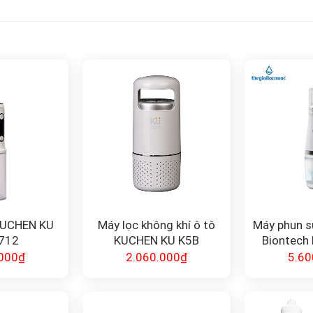
KUCHEN KU
Máy lọc không khí ô tô
Máy phun s
8712
KUCHEN KU K5B
Biontech
SH
000
₫
2.060.000
₫
5.60