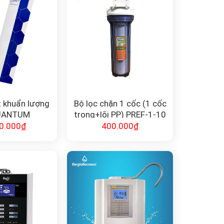
ệt khuẩn lượng
Bộ lọc chặn 1 cốc (1 cốc
UANTUM
trong+lõi PP) PREF-1-10
TION F-QD10
0.000
₫
400.000
₫