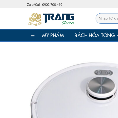
Skip
Zalo/Call: 0902.700.469
to
content
☰
MỸ PHẨM
BÁCH HÓA TỔNG 