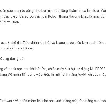
àn các loại rác cũng như bụi mịn, tóc, lông thậm trí cả kim loại. 
ểm đặc biệt nữa so với các loại Robot thông thường khác là mặc dù 
ỉ dưới 60db.
qua 3 chế độ điều chỉnh lực hút và lượng nước giúp làm sạch tối ư
g ngại vật cao 1.8 cm
c đang dang dở
 về dock sạc sau khi hết Pin, chiếc máy hút bụi tự động KU PPR88
 dang để hoàn tất công việc. Đây là một tính năng tuyệt vời của máy
rmware và phần mềm khi nhà sản xuất nâng cấp tính năng của robot,