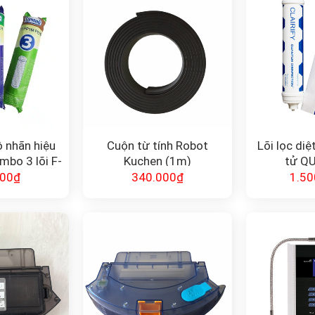
ô nhãn hiệu
Cuộn từ tính Robot
Lõi lọc di
bo 3 lõi F-
Kuchen (1m)
tử Q
1-2-3
DISINFEC
000
₫
340.000
₫
1.50