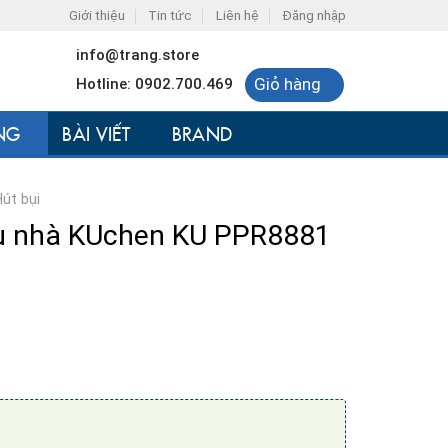
Giới thiệu
Tin tức
Liên hệ
Đăng nhập
info@trang.store
Giỏ hàng
Hotline: 0902.700.469
NG
BÀI VIẾT
BRAND
Hút bụi
au nhà KUchen KU PPR8881