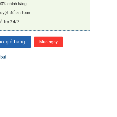
0% chính hãng.
uyệt đối an toàn
ỗ trợ 24/7
en KU PPR8881 số lượng
o giỏ hàng
Mua ngay
 bụi