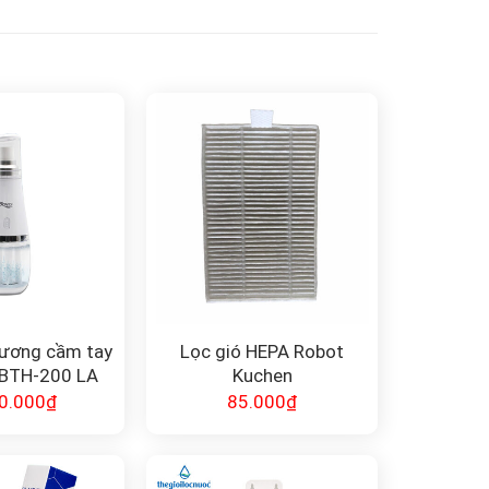
ương cầm tay
Lọc gió HEPA Robot
 BTH-200 LA
Kuchen
IELD
0.000
₫
85.000
₫