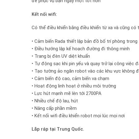
để phục vụ bạn ngày một tốt hơn
Kết nối wifi:
Có thể điều khiển bằng điều khiển từ xa và cũng có t
• Cảm biến Rada thiết lập bản đồ bố trí phòng trong 
• Điều hướng lập kế hoạch đường đi thông minh
• Trang bị đèn UV diệt khuẩn
• Tự động sạc khi pin yếu và quay trở lại công việc 
• Tạo tường ảo ngăn robot vào các khu vực không 
• Cảm biến độ cao, cảm biến va chạm
• Hoạt động linh hoạt ở nhiều môi trường
• Lực hút mạnh mẽ lên tới 2700PA
• Nhiều chế độ lau, hút
• Nâng cấp phần mềm
• Kết nối wifi điều khiển robot mọi lúc mọi nơi
Lắp ráp tại Trung Quốc.