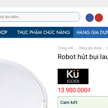
HỢP
THỰC PHẨM CHỨC NĂNG
HÀNG GIA DỤ
Trang chủ
/
Hàng gia dụng
/
Robot hút bụi l
₫
13.900.000
Cam kết: