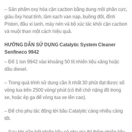
– Sản phẩm oxy hóa cặn cacbon bằng dung môi phân cực,
giàu ôxy hoạt tính, làm sạch van nạp, buồng đốt, đỉnh
Piston, đầu xi lanh, máy nén và bộ xúc tác khỏi cặn cacbon
và muội than một cách hiệu quả.
HƯỚNG DẪN SỬ DỤNG Catalytic System Cleaner
Senfineco 9942
– Đổ 1 lon 9942 vào khoảng 50 lít nhiên liệu xăng hoặc
dầu diesel.
– Trong quá trình sử dụng cần ít nhất 30 phút đạt được số
vòng tua trên 2500 vòng/ phút (có thể chở nặng đồ trong
xe, hoặc ép ga để vòng tua xe lên cao).
– Để cho phụ tác động tới bầu Catalytic càng nhiều càng
tốt.
– Sau khi gần hết nhiên liệu có phụ gia thì thêm nhiên liệu