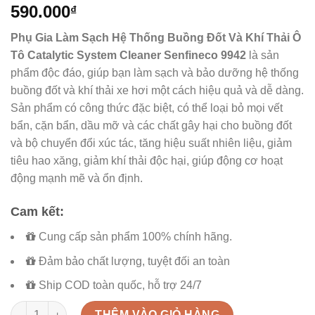
590.000
₫
Phụ Gia Làm Sạch Hệ Thống Buồng Đốt Và Khí Thải Ô
Tô Catalytic System Cleaner Senfineco 9942
là sản
phẩm độc đáo, giúp bạn làm sạch và bảo dưỡng hệ thống
buồng đốt và khí thải xe hơi một cách hiệu quả và dễ dàng.
Sản phẩm có công thức đặc biệt, có thể loại bỏ mọi vết
bẩn, cặn bẩn, dầu mỡ và các chất gây hại cho buồng đốt
và bộ chuyển đổi xúc tác, tăng hiệu suất nhiên liệu, giảm
tiêu hao xăng, giảm khí thải độc hại, giúp động cơ hoạt
động mạnh mẽ và ổn định.
Cam kết:
Cung cấp sản phẩm 100% chính hãng.
Đảm bảo chất lượng, tuyệt đối an toàn
Ship COD toàn quốc, hỗ trợ 24/7
Vệ Sinh Buồng Đốt Và Khí Thải Catalytic Senfineco 9942 số lư
THÊM VÀO GIỎ HÀNG