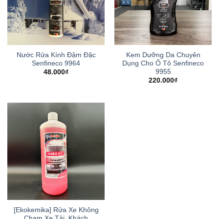
Nước Rửa Kính Đậm Đặc
Kem Dưỡng Da Chuyên
Senfineco 9964
Dụng Cho Ô Tô Senfineco
9955
48.000
₫
220.000
₫
[Ekokemika] Rửa Xe Không
Chạm Xe Tải, Khách