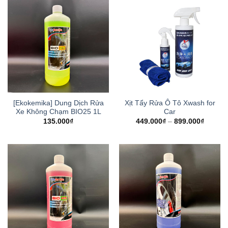
[Ekokemika] Dung Dịch Rửa
Xịt Tẩy Rửa Ô Tô Xwash for
Xe Không Chạm BIO25 1L
Car
135.000
₫
449.000
₫
–
899.000
₫