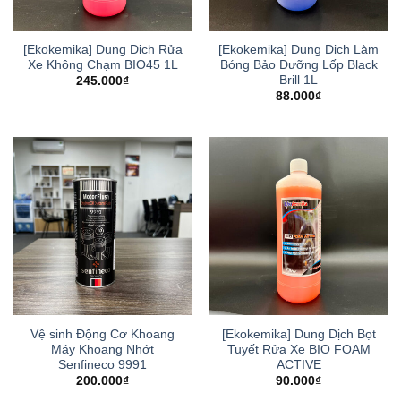
[Ekokemika] Dung Dịch Rửa
[Ekokemika] Dung Dịch Làm
Xe Không Chạm BIO45 1L
Bóng Bảo Dưỡng Lốp Black
Brill 1L
245.000
₫
88.000
₫
Vệ sinh Động Cơ Khoang
[Ekokemika] Dung Dịch Bọt
Máy Khoang Nhớt
Tuyết Rửa Xe BIO FOAM
Senfineco 9991
ACTIVE
200.000
₫
90.000
₫