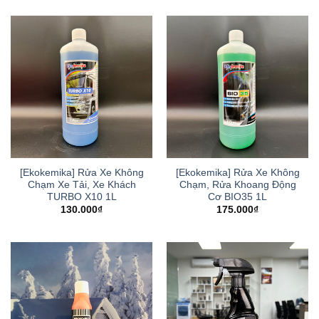
[Ekokemika] Rửa Xe Không
[Ekokemika] Rửa Xe Không
Chạm Xe Tải, Xe Khách
Chạm, Rửa Khoang Động
TURBO X10 1L
Cơ BIO35 1L
130.000
₫
175.000
₫