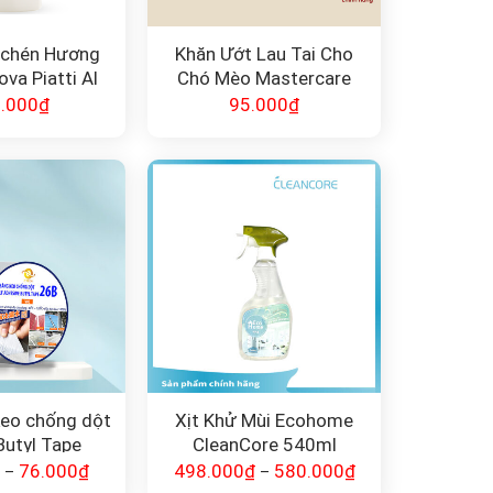
 chén Hương
Khăn Ướt Lau Tai Cho
va Piatti Al
Chó Mèo Mastercare
occo
.000
₫
95.000
₫
eo chống dột
Xịt Khử Mùi Ecohome
Butyl Tape
CleanCore 540ml
76.000
₫
498.000
₫
580.000
₫
–
–