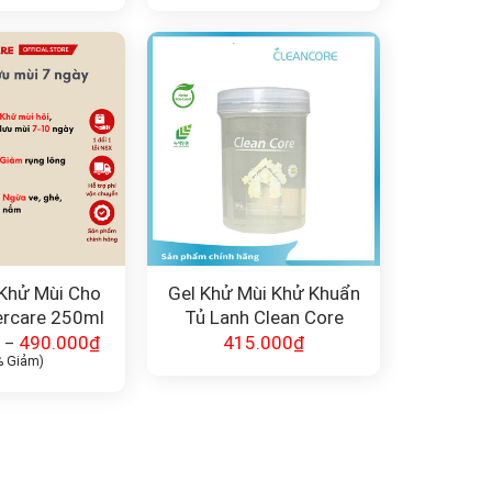
Khử Mùi Cho
Gel Khử Mùi Khử Khuẩn
rcare 250ml
Tủ Lạnh Clean Core
490.000
₫
415.000
₫
–
% Giảm)