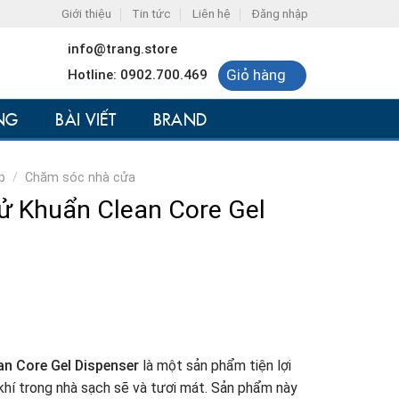
Giới thiệu
Tin tức
Liên hệ
Đăng nhập
info@trang.store
Giỏ hàng
Hotline: 0902.700.469
NG
BÀI VIẾT
BRAND
p
/
Chăm sóc nhà cửa
ử Khuẩn Clean Core Gel
n Core Gel Dispenser
là một sản phẩm tiện lợi
khí trong nhà sạch sẽ và tươi mát. Sản phẩm này