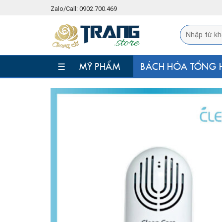
Skip
Zalo/Call: 0902.700.469
to
content
☰
MỸ PHẨM
BÁCH HÓA TỔNG 