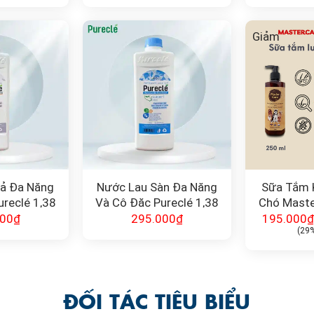
Giảm
Xả Đa Năng
Nước Lau Sàn Đa Năng
Sữa Tắm 
reclé 1,38
Và Cô Đặc Pureclé 1,38
Chó Maste
t
Lít
000
₫
295.000
₫
195.000
₫
(29
ĐỐI TÁC TIÊU BIỂU