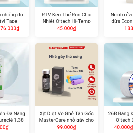
o chống dột
RTV Keo Thế Ron Chịu
Nước rửa
tyl Tape
Nhiệt O’tech Hi-Temp
dừa Econo
Silicone Gasket Maker
C
76.000
₫
45.000
₫
183
–
én Đa Năng
Xịt Diệt Ve Ghẻ Tận Gốc
26B Băng k
reclé 1,38
MasterCare nhỏ gáy cho
O’tech 
t
thú cưng
000
₫
99.000
₫
40.000
₫