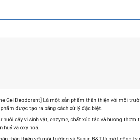
e Gel Deodorant] Là một sản phẩm thân thiện với môi trườn
n phẩm được tạo ra bằng cách xử lý đặc biệt.
 nuôi cấy vi sinh vật, enzyme, chất xúc tác và hương thơm t
n huỷ và oxy hoá.
ận thân thiện với môi trường và Sunjin B&T là một công ty 