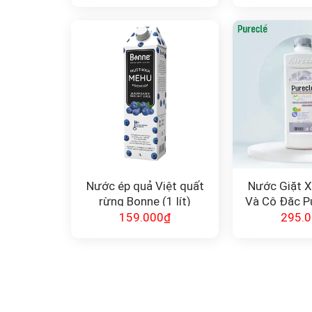
Nước ép quả Việt quất
Nước Giặt 
rừng Bonne (1 lít)
Và Cô Đặc Pu
Lí
159.000
₫
295.