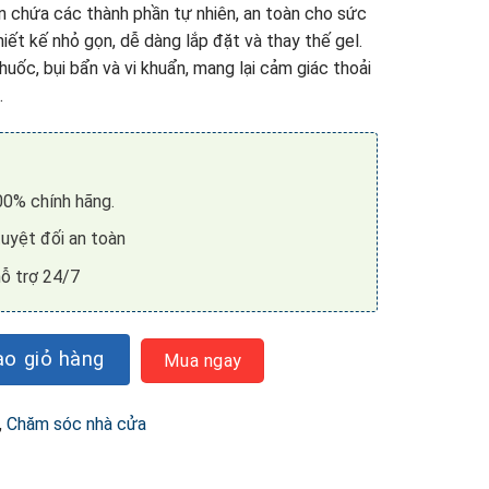
n chứa các thành phần tự nhiên, an toàn cho sức
iết kế nhỏ gọn, dễ dàng lắp đặt và thay thế gel.
huốc, bụi bẩn và vi khuẩn, mang lại cảm giác thoải
.
0% chính hãng.
uyệt đối an toàn
ỗ trợ 24/7
 Core Gel Dispenser số lượng
o giỏ hàng
Mua ngay
,
Chăm sóc nhà cửa