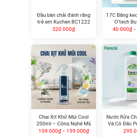
Đầu bàn chải đánh răng
17C Băng ke
trẻ em Kuchen BC1222
O’tech Bu
320.000
₫
40.000
₫
Chai Xịt Khử Mùi Cool
Nước Rửa Ch
200ml – Công Nghệ Mỹ,
Và Cô Đặc Pu
100% Gốc Thiên Nhiên
Lí
109.000
₫
199.000
₫
295.
–