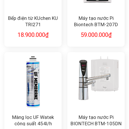
Bếp điện từ KUchen KU
Máy tạo nước Pi
TRI271
Biontech BTM-207D
18.900.000
₫
59.000.000
₫
Màng lọc UF Watek
Máy tạo nước Pi
công suất 454l/h
BIONTECH BTM-105DN