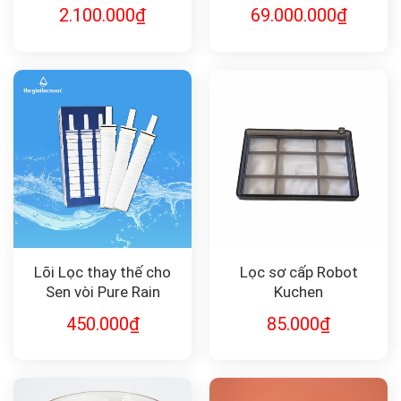
2.100.000
₫
69.000.000
₫
Lõi Lọc thay thế cho
Lọc sơ cấp Robot
Sen vòi Pure Rain
Kuchen
(combo 3 chiếc) F-
450.000
₫
85.000
₫
3PRM