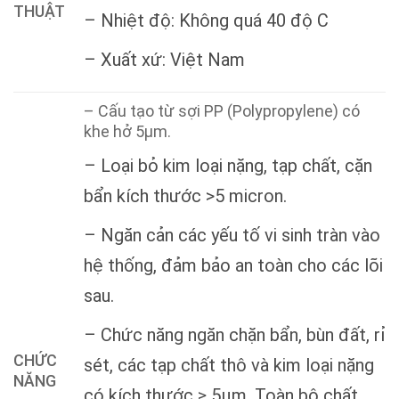
THUẬT
– Nhiệt độ: Không quá 40 độ C
– Xuất xứ: Việt Nam
– Cấu tạo từ sợi PP (Polypropylene) có
khe hở 5µm.
– Loại bỏ kim loại nặng, tạp chất, cặn
bẩn kích thước >5 micron.
– Ngăn cản các yếu tố vi sinh tràn vào
hệ thống, đảm bảo an toàn cho các lõi
sau.
– Chức năng ngăn chặn bẩn, bùn đất, rỉ
CHỨC
sét, các tạp chất thô và kim loại nặng
NĂNG
có kích thước ≥ 5µm. Toàn bộ chất