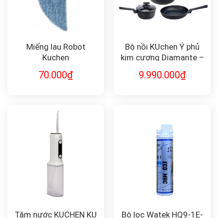
Miếng lau Robot
Bộ nồi KUchen Ý phủ
Kuchen
kim cương Diamante –
Set 5 món
70.000
₫
9.990.000
₫
Tăm nước KUCHEN KU
Bộ lọc Watek HQ9-1E-