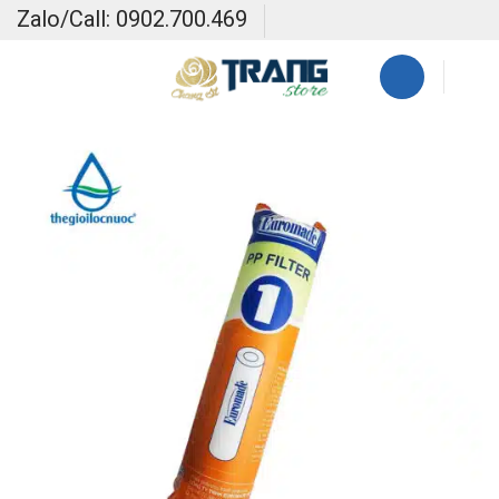
Skip
Zalo/Call: 0902.700.469
to
content