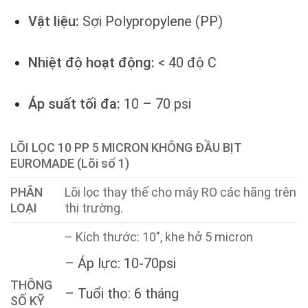
Vật liệu:
Sợi Polypropylene (PP)
Nhiệt độ hoạt động:
< 40 độ C
Áp suất tối đa:
10 – 70 psi
LÕI LỌC 10 PP 5 MICRON KHÔNG ĐẦU BỊT
EUROMADE (Lõi số 1)
PHÂN
Lõi lọc thay thế cho máy RO các hãng trên
LOẠI
thị trường.
– Kích thước: 10″, khe hở 5 micron
– Áp lực: 10-70psi
THÔNG
– Tuổi thọ: 6 tháng
SỐ KỸ